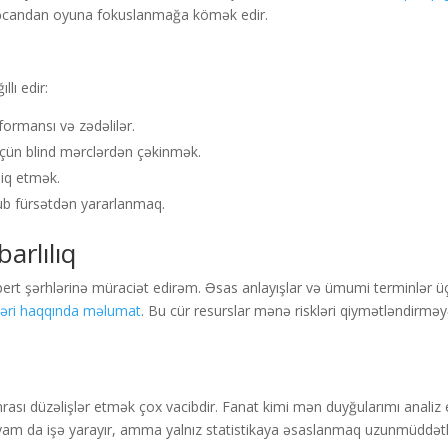
yəcandan oyuna fokuslanmağa kömək edir.
llı edir:
ormansı və zədəlilər.
çün blind mərclərdən çəkinmək.
biq etmək.
ub fürsətdən yararlanmaq.
arlılıq
spert şərhlərinə müraciət edirəm. Əsas anlayışlar və ümumi terminlər 
əri haqqında məlumat
. Bu cür resurslar mənə riskləri qiymətləndirmə
ası düzəlişlər etmək çox vacibdir. Fanat kimi mən duyğularımı analiz 
siyam da işə yarayır, amma yalnız statistikaya əsaslanmaq uzunmüddət