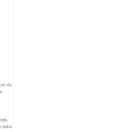
üçün də
yə
edib,
li daha