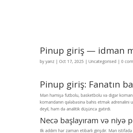
Pinup giriş — idman 
by
yanz
|
Oct 17, 2025
|
Uncategorised
|
0 co
Pinup giriş: Fanatın ba
Mən həmişə futbolu, basketbolu və digər komand
komandanın qələbəsinə bahis etmək adrenalini un
deyil, həm də analitik düşüncə gətirdi.
Necə başlayıram və niyə pi
Ilk addım hər zaman etibarlı girişdir. Mən istifadə