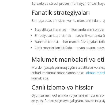
Bu sadə və sürətli proses məni oyun öncəsi hə
Fanatik strategiyaları
Bir neçə əsas prinsipim var ki, mərclərimi daha ağı
Statistikaya inanmaq — komandaların son perf
Emosiyaları idarə etmək — sevimli komanda ü
Bankroll idarəsi — hər mərclə faiz qaydası tət
Canlı mərclərdən istifadə — oyun axarını oxuy
Məlumat mənbələri və etib
Mərcləri yaxşılaşdırmaq üçün statistikalar və ek
etibarlı məlumat mənbələrinə baxın:
idman mərcl
kömək edir.
Canlı izləmə və hisslər
Oyun zamanı qol anında və ya hakimin qərarı sonr
ən yaxşı fürsəti seçməyə çalışıram. Bəzən intui