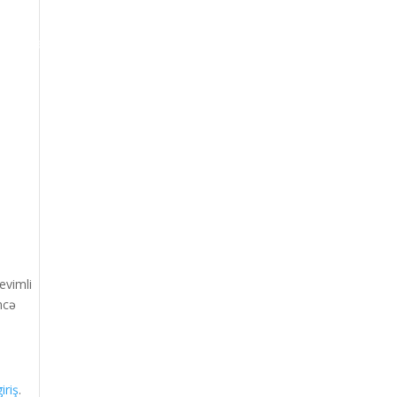
oogle Maps Optimization
Contact
evimli
ncə
iriş
.