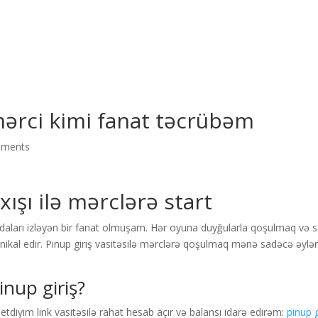
G
mərci kimi fanat təcrübəm
mments
xışı ilə mərclərə start
aları izləyən bir fanat olmuşam. Hər oyuna duyğularla qoşulmaq və s
ikal edir. Pinup giriş vasitəsilə mərclərə qoşulmaq mənə sadəcə əylə
nup giriş?
 etdiyim link vasitəsilə rahat hesab açır və balansı idarə edirəm:
pinup g