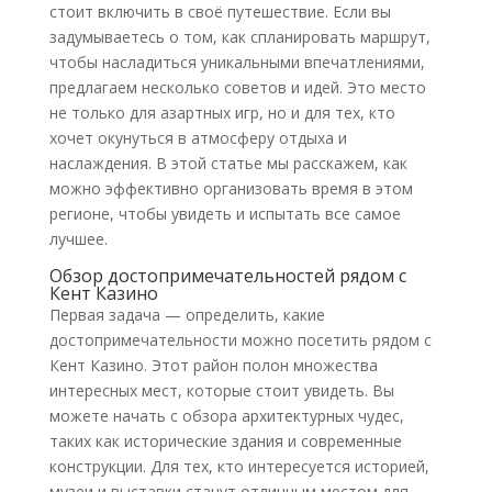
стоит включить в своё путешествие. Если вы
задумываетесь о том, как спланировать маршрут,
чтобы насладиться уникальными впечатлениями,
предлагаем несколько советов и идей. Это место
не только для азартных игр, но и для тех, кто
хочет окунуться в атмосферу отдыха и
наслаждения. В этой статье мы расскажем, как
можно эффективно организовать время в этом
регионе, чтобы увидеть и испытать все самое
лучшее.
Обзор достопримечательностей рядом с
Кент Казино
Первая задача — определить, какие
достопримечательности можно посетить рядом с
Кент Казино. Этот район полон множества
интересных мест, которые стоит увидеть. Вы
можете начать с обзора архитектурных чудес,
таких как исторические здания и современные
конструкции. Для тех, кто интересуется историей,
музеи и выставки станут отличным местом для