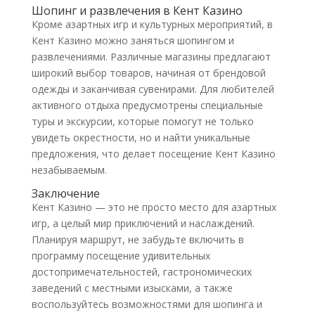
Шопинг и развлечения в Кент Казино
Кроме азартных игр и культурных мероприятий, в
Кент Казино можно заняться шопингом и
развлечениями. Различные магазины предлагают
широкий выбор товаров, начиная от брендовой
одежды и заканчивая сувенирами. Для любителей
активного отдыха предусмотрены специальные
туры и экскурсии, которые помогут не только
увидеть окрестности, но и найти уникальные
предложения, что делает посещение Кент Казино
незабываемым.
Заключение
Кент Казино — это не просто место для азартных
игр, а целый мир приключений и наслаждений.
Планируя маршрут, не забудьте включить в
программу посещение удивительных
достопримечательностей, гастрономических
заведений с местными изысками, а также
воспользуйтесь возможностями для шопинга и