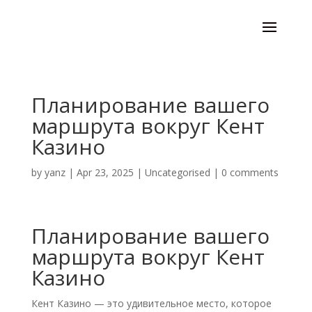
Планирование вашего
маршрута вокруг Кент
Казино
by
yanz
|
Apr 23, 2025
|
Uncategorised
|
0 comments
Планирование вашего
маршрута вокруг Кент
Казино
Кент Казино — это удивительное место, которое