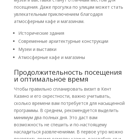
посещения. Даже прогулка по улицам может стать
увлекательным приключением благодаря
атмосферным кафе и магазинам.
Исторические здания
Современные архитектурные конструкции
Музеи и выставки
Атмосферные кафе и магазины
Продолжительность посещения
и оптимальное время
Чтобы правильно спланировать визит в Кент
Казино и его окрестности, важно учитывать,
сколько времени вам потребуется для насыщенной
программы. В среднем, рекомендуется выделить
минимум два полных дня. Это даст вам
возможность не спешить и по-настоящему
насладиться развлечениями. В первое утро можно
посвятить время осмотру казино, расслабиться и