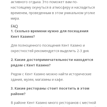
активного отдыха. Это поможет вам по-
настоящему окунуться в атмосферу и насладиться
временем, проведенным в этом уникальном уголке
мира.
FAQ
1. Сколько времени нужно для посещения
Кент Казино?
Для полноценного посещения Кент Казино и
окрестностей рекомендуется выделить 2-3 дня.
2. Какие достопримечательности находятся
рядом с Кент Казино?
Рядом с Кент Казино можно найти исторические
здания, музеи, магазины и кафе.
3. Какие рестораны стоит посетить в этом
районе?
В районе Кент Казино много ресторанов с местной