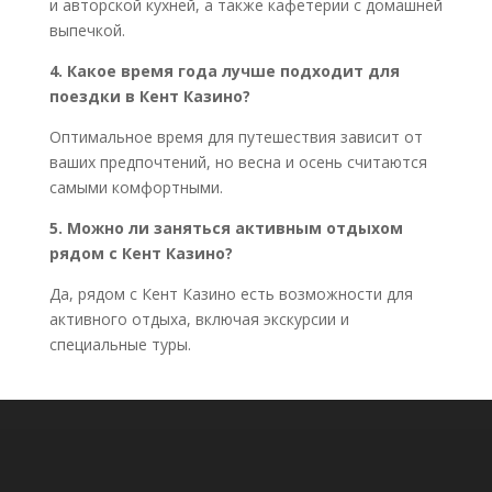
и авторской кухней, а также кафетерии с домашней
выпечкой.
4. Какое время года лучше подходит для
поездки в Кент Казино?
Оптимальное время для путешествия зависит от
ваших предпочтений, но весна и осень считаются
самыми комфортными.
5. Можно ли заняться активным отдыхом
рядом с Кент Казино?
Да, рядом с Кент Казино есть возможности для
активного отдыха, включая экскурсии и
специальные туры.