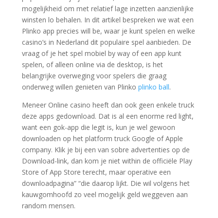
mogelijkheid om met relatief lage inzetten aanzienlijke
winsten lo behalen. In dit artikel bespreken we wat een
Plinko app precies will be, waar je kunt spelen en welke
casino’s in Nederland dit populaire spel aanbieden. De
vraag of je het spel mobiel by way of een app kunt
spelen, of alleen online via de desktop, is het
belangrijke overweging voor spelers die graag
onderweg willen genieten van Plinko
plinko ball
.
Meneer Online casino heeft dan ook geen enkele truck
deze apps gedownload. Dat is al een enorme red light,
want een gok-app die legit is, kun je wel gewoon
downloaden op het platform truck Google of Apple
company. Klik je bij een van sobre advertenties op de
Download-link, dan kom je niet within de officiële Play
Store of App Store terecht, maar operative een
downloadpagina” “die daarop lijkt. Die wil volgens het
kauwgomhoofd zo veel mogelijk geld weggeven aan
random mensen.