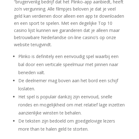
“brugervenlig bedrijf dat het Plinko-app aanbiedt, heeft
zo’n vergunning. Alle filmpjes beloven je dat je veel
geld kan verdienen door alleen een app te downloaden
en een sport te spelen. Met een degelijke Top 10
casino lijst kunnen we garanderen dat je alleen maar
betrouwbare Nederlandse on-line casino’s op onze
website terugvindt.
Plinko is definitely een eenvoudig spel waarbij een
bal door een verticale speelmuur met pinnen naar
beneden valt.
De deelnemer mag boven aan het bord een schijf
loslaten.
Het spel is populair dankzij zijn eenvoud, snelle
rondes en mogelijkheid om met relatief lage inzetten
aanzienlijke winsten te behalen.
De teksten zijn bedoeld om goedgelovige lezers
more than te halen geld te storten.