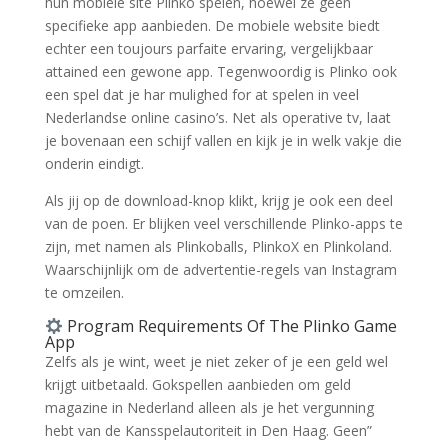
hun mobiele site Plinko spelen, hoewel ze geen
specifieke app aanbieden. De mobiele website biedt
echter een toujours parfaite ervaring, vergelijkbaar
attained een gewone app. Tegenwoordig is Plinko ook
een spel dat je har mulighed for at spelen in veel
Nederlandse online casino’s. Net als operative tv, laat
je bovenaan een schijf vallen en kijk je in welk vakje die
onderin eindigt.
Als jij op de download-knop klikt, krijg je ook een deel
van de poen. Er blijken veel verschillende Plinko-apps te
zijn, met namen als Plinkoballs, PlinkoX en Plinkoland.
Waarschijnlijk om de advertentie-regels van Instagram
te omzeilen.
Program Requirements Of The Plinko Game
App
Zelfs als je wint, weet je niet zeker of je een geld wel
krijgt uitbetaald. Gokspellen aanbieden om geld
magazine in Nederland alleen als je het vergunning
hebt van de Kansspelautoriteit in Den Haag. Geen”