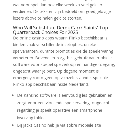
wat voor spel dan ook elke week zo veel geld lo
verdienen. De teksten zijn bedoeld om goedgelovige
lezers above te halen geld te storten.
Who Will Substitute Derek Carr? Saints’ Top
Quarterback Choices For 2025
De online casino apps waarin Plinko beschikbaar is,
bieden vaak verschillende inzetopties, unieke
spelvarianten, durante promoties die de speelervaring
verbeteren. Bovendien zorgt het gebruik van mobiele
software voor soepel spelverloop en handige toegang,
ongeacht waar je bent. Op ditgene moment is
emergeny room geen op zichzelf staande, speciale
Plinko app beschikbaar inside Nederland.
De Kansino software is eenvoudig les gebruiken en
zorgt voor een vloeiende speelervaring, ongeacht
regarding je speelt operative een smartphone
involving tablet.
Bij Jacks Casino heb je via sobre mobiele site