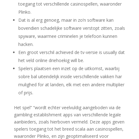
toegang tot verschillende casinospellen, waaronder
Plinko.
Dat is al erg genoeg, maar in zo’n software kan
bovendien schadelijke software verstopt zitten, zoals
spyware, waarmee criminelen je telefoon kunnen
hacken.
Een groot verschil achieved de tv-versie is usually dat
het veld online driehoekig will be.
Spelers plaatsen een inzet op de uitkomst, waarbij
sobre bal uiteindelijk inside verschillende vakken har
mulighed for at landen, elk met een andere multiplier
of prijs.
Het spel” “wordt echter veelvuldig aangeboden via de
gambling establishment apps van verschillende legale
aanbieders, zoals hierboven vermeld. Deze apps geven
spelers toegang tot het breed scala aan casinospellen,
waaronder Plinko, en zijn geoptimaliseerd voor