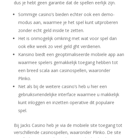
dus je hebt geen garantie dat de spellen eerlijk zijn.
Sommige casino’s bieden echter ook een demo-
modus aan, waarmee je het spel kunt uitproberen
zonder echt geld inside te zetten.
Het is onmogelijk omkring met wat voor spel dan
ook elke week zo veel geld ght verdienen.
Kansino biedt een geoptimaliseerde mobiele app aan
waarmee spelers gemakkelijk toegang hebben tot
een breed scala aan casinospellen, waaronder
Plinko.
Net als bij de weitere casino’s heb u hier een
gebruiksvriendelijke interface waarmee u makkelijk
kunt inloggen en inzetten operative dit populaire
spel.
Bij Jacks Casino heb je via de mobiele site toegang tot
verschillende casinospellen, waaronder Plinko. De site