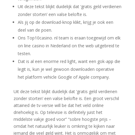
Uit deze tekst blijkt duidelijk dat ‘gratis geld verdienen
zonder storten’ een valse belofte is.
Als jij op de download-knop klikt, krijg je ook een
deel van de poen.
Ons Top10casino. nl team is eraan toegewijd om elk
on line casino in Nederland on the web uitgebreid te
testen.
Dat is al een enorme red light, want een gok-app die
legit is, kun je wel gewoon downloaden operative
het platform vehicle Google of Apple company.
Uit deze tekst blijkt duidelijk dat ‘gratis geld verdienen
zonder storten’ een valse belofte is. Een groot verschil
attained de tv-versie will be dat het veld online
driehoekig is. Op televisie is definitely juist het
middelste vakje goed voor” “sobre hoogste prijs –
omdat het natuurlijk leuker is omkring te kijken naar
iemand die veel geld wint. Het is onmogelijk om met