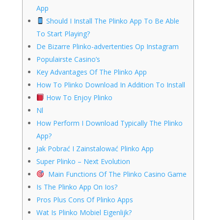
App
Should I Install The Plinko App To Be Able
To Start Playing?
De Bizarre Plinko-advertenties Op Instagram
Populairste Casino’s
Key Advantages Of The Plinko App
How To Plinko Download In Addition To Install
How To Enjoy Plinko
Nl
How Perform I Download Typically The Plinko
App?
Jak Pobrać I Zainstalować Plinko App
Super Plinko – Next Evolution
Main Functions Of The Plinko Casino Game
Is The Plinko App On Ios?
Pros Plus Cons Of Plinko Apps
Wat Is Plinko Mobiel Eigenlijk?