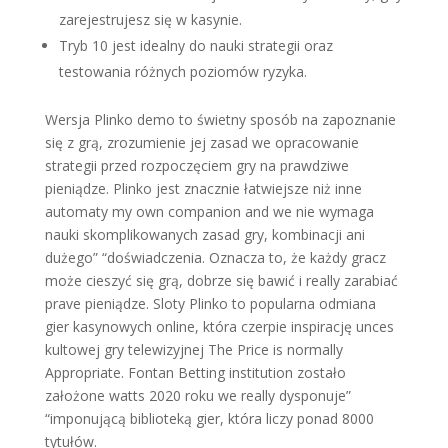
zarejestrujesz się w kasynie.
Tryb 10 jest idealny do nauki strategii oraz
testowania różnych poziomów ryzyka.
Wersja Plinko demo to świetny sposób na zapoznanie
się z grą, zrozumienie jej zasad we opracowanie
strategii przed rozpoczęciem gry na prawdziwe
pieniądze. Plinko jest znacznie łatwiejsze niż inne
automaty my own companion and we nie wymaga
nauki skomplikowanych zasad gry, kombinacji ani
dużego” “doświadczenia. Oznacza to, że każdy gracz
może cieszyć się grą, dobrze się bawić i really zarabiać
prave pieniądze. Sloty Plinko to popularna odmiana
gier kasynowych online, która czerpie inspirację unces
kultowej gry telewizyjnej The Price is normally
Appropriate. Fontan Betting institution zostało
założone watts 2020 roku we really dysponuje”
“imponującą biblioteką gier, która liczy ponad 8000
tytułów.