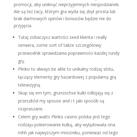
promocji, aby uniknąć nieprzyjemnych niespodzianek.
Ale są też tacy, którym gra wyda się zbyt prosta lub
brak darmowych spinów i bonusów będzie nie do
przyjęcia.
Tutaj zobaczysz wartości seed klienta i really
serwera, some sort of także szczegółowy
przewodnik sprawdzania poprawności każdej rundy
gry.
Plinko to always be able to unikalny rodzaj slotu,
łączący elementy gry hazardowej z popularną grą
telewizyjną.
Skup się em tym, grunzochse kulki odbijają się z
przeszkód my spouse and i t jaki sposób są
rozpraszane.
Celem gry watts Plinko casino polska jest tego
rodzaju pokierowanie kulką, aby wylądowała ona
mhh jak najwyższym mnożniku, ponieważ od tego