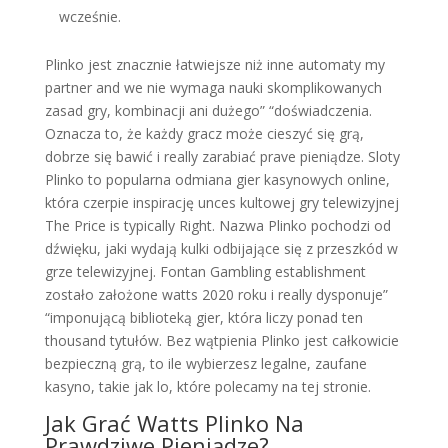
wcześnie.
Plinko jest znacznie łatwiejsze niż inne automaty my
partner and we nie wymaga nauki skomplikowanych
zasad gry, kombinacji ani dużego” “doświadczenia.
Oznacza to, że każdy gracz może cieszyć się grą,
dobrze się bawić i really zarabiać prave pieniądze. Sloty
Plinko to popularna odmiana gier kasynowych online,
która czerpie inspirację unces kultowej gry telewizyjnej
The Price is typically Right. Nazwa Plinko pochodzi od
dźwięku, jaki wydają kulki odbijające się z przeszkód w
grze telewizyjnej. Fontan Gambling establishment
zostało założone watts 2020 roku i really dysponuje”
“imponującą biblioteką gier, która liczy ponad ten
thousand tytułów. Bez wątpienia Plinko jest całkowicie
bezpieczną grą, to ile wybierzesz legalne, zaufane
kasyno, takie jak lo, które polecamy na tej stronie.
Jak Grać Watts Plinko Na
Prawdziwe Pieniądze?