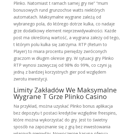
Plinko. Natomiast t ramach samej gry nie” “mum
bonusowych rund grunzochse watts niektórych
automatach. Maksymalne wygrane zależą od
wybranego pola, do którego dotrze kulka, co nadaje
grze dodatkowy element nieprzewidywalności. Każde
post ma określoną wartość, a wygrana zależy od tego,
t którym polu kulka się zatrzyma. RTP (Return to
Player) to miara procentu pieniędzy zwróconych
graczom w długim okresie gry. W sytuacji gry Plinko
RTP wynosi zazwyczaj od 98% do 99%, co czyni ją
jedną z bardziej korzystnych gier pod względem
zwrotu inwestycji.
Limity Zakładów We Maksymalne
Wygrane T Grze Plinko Casino
Na przykład, można uzyskać Plinko bonus aplikacja
bez depozytu t postaci kredytów względnie freespins,
które można wykorzystać do gry. Jest to świetny
sposób na zapoznanie się z grą bez inwestowania
własnych pieniędzy. Nowoczesne kasyna oferują