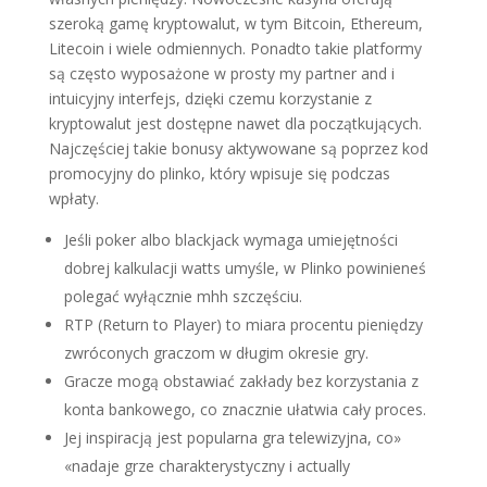
szeroką gamę kryptowalut, w tym Bitcoin, Ethereum,
Litecoin i wiele odmiennych. Ponadto takie platformy
są często wyposażone w prosty my partner and i
intuicyjny interfejs, dzięki czemu korzystanie z
kryptowalut jest dostępne nawet dla początkujących.
Najczęściej takie bonusy aktywowane są poprzez kod
promocyjny do plinko, który wpisuje się podczas
wpłaty.
Jeśli poker albo blackjack wymaga umiejętności
dobrej kalkulacji watts umyśle, w Plinko powinieneś
polegać wyłącznie mhh szczęściu.
RTP (Return to Player) to miara procentu pieniędzy
zwróconych graczom w długim okresie gry.
Gracze mogą obstawiać zakłady bez korzystania z
konta bankowego, co znacznie ułatwia cały proces.
Jej inspiracją jest popularna gra telewizyjna, co»
«nadaje grze charakterystyczny i actually