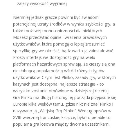
zależy wysokość wygranej.
Niemniej jednak gracze powinni być świadomi
potencjalnej utraty środków w wyniku szybkości gry, a
także możliwej monotoniczności dla niektórych.
Możesz przeczytać opinie i wrażenia prawdziwych
użytkowników, które pomogą ci lepiej zrozumieć
specyfikę gry we określić, bądź warto ją zainstalować.
Prosty interfejs we dostępność gry na wielu
platformach hazardowych sprawiają, że cieszy się ona
niesłabnącą popularnością wśród różnych typów
użytkowników. Czym jest Plinko, zasady gry, w których
kasynach jest dostępna, najlepsze strategie – to
wszystko zostanie omówione w dzisiejszej recenzji.
Gra Plinko ma długą historię, jej początki przypisuje się
Europie kilka wieków temu, gdzie nikt nie znał Plinko i
nazywano ją „Wiejską Grą Plinko”. Według opisów w
XVIII-wiecznej francuskiej książce, była to be able to
popularna gra losowa między dwoma uczestnikami.