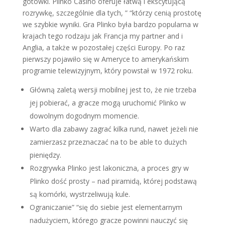
gotówki. Plinko Casino oferuje łatwą i ekscytującą
rozrywkę, szczególnie dla tych, ” “którzy cenią prostotę
we szybkie wyniki. Gra Plinko była bardzo popularna w
krajach tego rodzaju jak Francja my partner and i
Anglia, a także w pozostałej części Europy. Po raz
pierwszy pojawiło się w Ameryce to amerykańskim
programie telewizyjnym, który powstał w 1972 roku.
Główną zaletą wersji mobilnej jest to, że nie trzeba
jej pobierać, a gracze mogą uruchomić Plinko w
dowolnym dogodnym momencie.
Warto dla zabawy zagrać kilka rund, nawet jeżeli nie
zamierzasz przeznaczać na to be able to dużych
pieniędzy.
Rozgrywka Plinko jest lakoniczna, a proces gry w
Plinko dość prosty – nad piramidą, której podstawą
są komórki, wystrzeliwują kule.
Ograniczanie” “się do siebie jest elementarnym
nadużyciem, którego gracze powinni nauczyć się