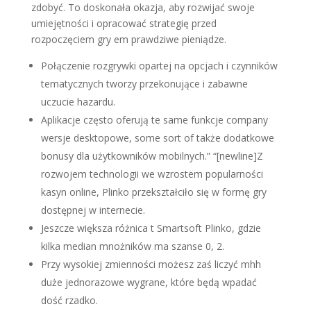
zdobyć. To doskonała okazja, aby rozwijać swoje
umiejętności i opracować strategię przed
rozpoczęciem gry em prawdziwe pieniądze.
Połączenie rozgrywki opartej na opcjach i czynników
tematycznych tworzy przekonujące i zabawne
uczucie hazardu.
Aplikacje często oferują te same funkcje company
wersje desktopowe, some sort of także dodatkowe
bonusy dla użytkowników mobilnych.” “[newline]Z
rozwojem technologii we wzrostem popularności
kasyn online, Plinko przekształciło się w formę gry
dostępnej w internecie.
Jeszcze większa różnica t Smartsoft Plinko, gdzie
kilka median mnożników ma szanse 0, 2.
Przy wysokiej zmienności możesz zaś liczyć mhh
duże jednorazowe wygrane, które będą wpadać
dość rzadko.