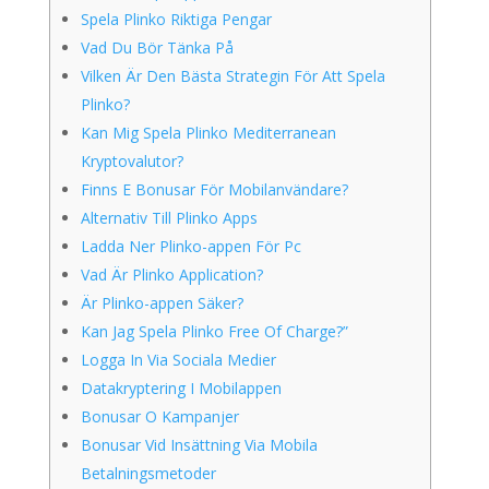
Spela Plinko Riktiga Pengar
Vad Du Bör Tänka På
Vilken Är Den Bästa Strategin För Att Spela
Plinko?
Kan Mig Spela Plinko Mediterranean
Kryptovalutor?
Finns E Bonusar För Mobilanvändare?
Alternativ Till Plinko Apps
Ladda Ner Plinko-appen För Pc
Vad Är Plinko Application?
Är Plinko-appen Säker?
Kan Jag Spela Plinko Free Of Charge?”
Logga In Via Sociala Medier
Datakryptering I Mobilappen
Bonusar O Kampanjer
Bonusar Vid Insättning Via Mobila
Betalningsmetoder