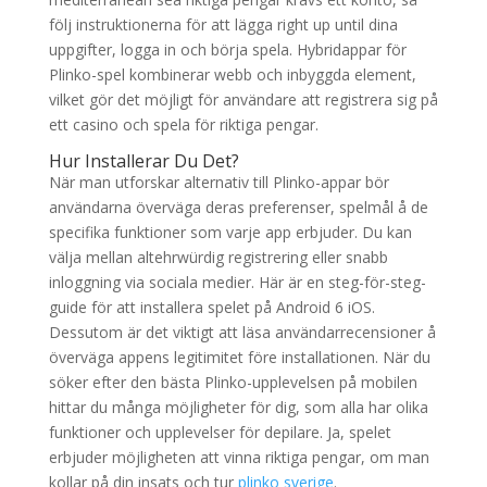
följ instruktionerna för att lägga right up until dina
uppgifter, logga in och börja spela. Hybridappar för
Plinko-spel kombinerar webb och inbyggda element,
vilket gör det möjligt för användare att registrera sig på
ett casino och spela för riktiga pengar.
Hur Installerar Du Det?
När man utforskar alternativ till Plinko-appar bör
användarna överväga deras preferenser, spelmål å de
specifika funktioner som varje app erbjuder. Du kan
välja mellan altehrwürdig registrering eller snabb
inloggning via sociala medier. Här är en steg-för-steg-
guide för att installera spelet på Android 6 iOS.
Dessutom är det viktigt att läsa användarrecensioner å
överväga appens legitimitet före installationen. När du
söker efter den bästa Plinko-upplevelsen på mobilen
hittar du många möjligheter för dig, som alla har olika
funktioner och upplevelser för depilare. Ja, spelet
erbjuder möjligheten att vinna riktiga pengar, om man
kollar på din insats och tur
plinko sverige
.