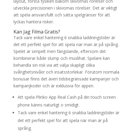
layout, förstå fysiken bakom skivornas rörelser och
utveckla precisionen i skivornas rörelser. Det är viktigt
att spela ansvarsfullt och sätta spelgränser för att
lyckas hantera risker.
Kan Jag Filma Gratis?
Tack vare enkel hantering 6 snabba laddningstider är
det ett perfekt spel för att spela när man är på språng.
Spelet är simpelt men fängslande, eftersom det
kombinerar både slump och muslihat. Spelare kan
behandla sin risk via att välja skapligt olika
svårighetsnivåer och insatsstorlekar. Förutom normala
bonusar finns det även tidsbegränsade kampanjer och
kampanjkoder och är exklusiva för appen.
Att spela Plinko App Real Cash på din touch screen
phone känns naturligt o smidigt.
Tack vare enkel hantering 6 snabba laddningstider är
det ett perfekt spel för att spela när man är på
språng.