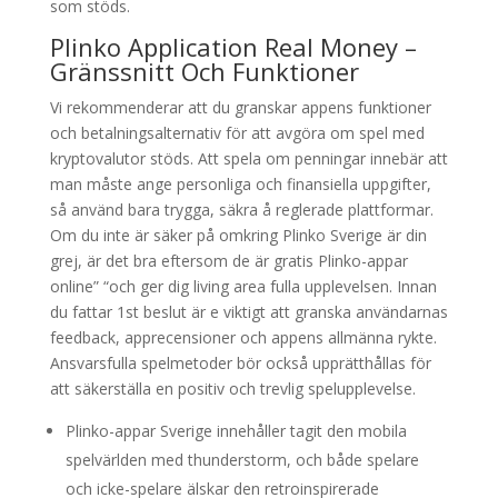
som stöds.
Plinko Application Real Money –
Gränssnitt Och Funktioner
Vi rekommenderar att du granskar appens funktioner
och betalningsalternativ för att avgöra om spel med
kryptovalutor stöds. Att spela om penningar innebär att
man måste ange personliga och finansiella uppgifter,
så använd bara trygga, säkra å reglerade plattformar.
Om du inte är säker på omkring Plinko Sverige är din
grej, är det bra eftersom de är gratis Plinko-appar
online” “och ger dig living area fulla upplevelsen. Innan
du fattar 1st beslut är e viktigt att granska användarnas
feedback, apprecensioner och appens allmänna rykte.
Ansvarsfulla spelmetoder bör också upprätthållas för
att säkerställa en positiv och trevlig spelupplevelse.
Plinko-appar Sverige innehåller tagit den mobila
spelvärlden med thunderstorm, och både spelare
och icke-spelare älskar den retroinspirerade