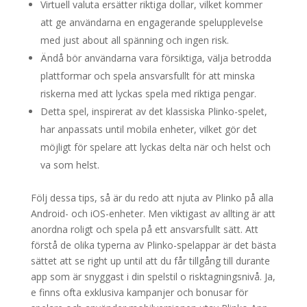
Virtuell valuta ersätter riktiga dollar, vilket kommer
att ge användarna en engagerande spelupplevelse
med just about all spänning och ingen risk.
Ändå bör användarna vara försiktiga, välja betrodda
plattformar och spela ansvarsfullt för att minska
riskerna med att lyckas spela med riktiga pengar.
Detta spel, inspirerat av det klassiska Plinko-spelet,
har anpassats until mobila enheter, vilket gör det
möjligt för spelare att lyckas delta när och helst och
va som helst.
Följ dessa tips, så är du redo att njuta av Plinko på alla
Android- och iOS-enheter. Men viktigast av allting är att
anordna roligt och spela på ett ansvarsfullt sätt. Att
förstå de olika typerna av Plinko-spelappar är det bästa
sättet att se right up until att du får tillgång till durante
app som är snyggast i din spelstil o risktagningsnivå. Ja,
e finns ofta exklusiva kampanjer och bonusar för