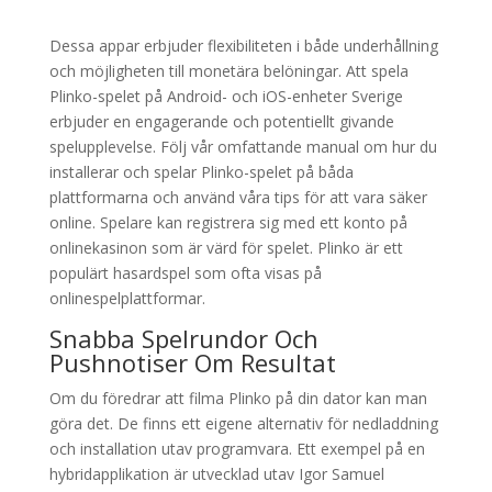
Dessa appar erbjuder flexibiliteten i både underhållning
och möjligheten till monetära belöningar. Att spela
Plinko-spelet på Android- och iOS-enheter Sverige
erbjuder en engagerande och potentiellt givande
spelupplevelse. Följ vår omfattande manual om hur du
installerar och spelar Plinko-spelet på båda
plattformarna och använd våra tips för att vara säker
online. Spelare kan registrera sig med ett konto på
onlinekasinon som är värd för spelet. Plinko är ett
populärt hasardspel som ofta visas på
onlinespelplattformar.
Snabba Spelrundor Och
Pushnotiser Om Resultat
Om du föredrar att filma Plinko på din dator kan man
göra det. De finns ett eigene alternativ för nedladdning
och installation utav programvara. Ett exempel på en
hybridapplikation är utvecklad utav Igor Samuel