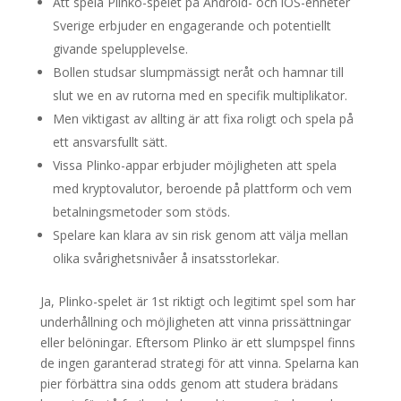
Att spela Plinko-spelet på Android- och iOS-enheter
Sverige erbjuder en engagerande och potentiellt
givande spelupplevelse.
Bollen studsar slumpmässigt neråt och hamnar till
slut we en av rutorna med en specifik multiplikator.
Men viktigast av allting är att fixa roligt och spela på
ett ansvarsfullt sätt.
Vissa Plinko-appar erbjuder möjligheten att spela
med kryptovalutor, beroende på plattform och vem
betalningsmetoder som stöds.
Spelare kan klara av sin risk genom att välja mellan
olika svårighetsnivåer å insatsstorlekar.
Ja, Plinko-spelet är 1st riktigt och legitimt spel som har
underhållning och möjligheten att vinna prissättningar
eller belöningar. Eftersom Plinko är ett slumpspel finns
de ingen garanterad strategi för att vinna. Spelarna kan
pier förbättra sina odds genom att studera brädans