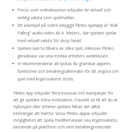
Precis som onlinekasinon erbjuder de virtuell och
verklig valuta som spelmarker.
Ett exempel på sobre inbyggd Plinko-spelapp är “Ball
Falling” audio-video Ali A. Meters., där spelare spelar
med virtuell valuta för skojs head.
Spelare kan ta tillvara av olika spel, inklusive Plinko,
geradeaus via sina mobila enheters webbläsare.
Vi rekommenderar att lyckas du granskar appens
funktioner och betalningsalternativ för att avgöra om
spel med kryptovalutor stöds.
Plinko App erbjuder flera bonusar och kampanjer för
att ge spelare extra motivation. Oavsett se till att du är
nybörjare eller erfaren spelare hittas det alltid
belöningar att hämta. Vissa Plinko-appar erbjuder
möjligheten att spela mediterranean sea kryptovalutor,
beroende på plattform och vem betalningsmetoder