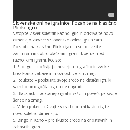
Slovenske online igralnice: Pozabite na klasično
Plinko igro
Vstopite v svet spletnih kazino igric in odkrivajte novo
dimenzijo zabave s Slovenske online igralnicami.
Pozabite na klasično Plinko igro in se posvetite
zanimivim in dobro plačanim igram! Izberite med
raznolikimi igrami, kot so:
1. Slot igre – doživljajte neverjetno grafiko in zvoke,
brez konca zabave in možnosti velikih zmag.
2. Roulette – poskusite svoje srečo na klasični igri, ki
vam bo omogočila ogromne nagrade.
3. Blackjack – postanejo igralni vešči in povečujte svoje
šanse na zmagi.
4. Video poker – uživajte v tradicionalni kazino igri z
novo spletno dimenzijo.
5. Bingo in Keno – preizkusite srečo na enostavnih in
zabavnih igrah.