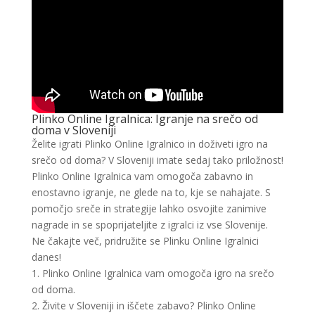
Plinko Online Igralnica: Igranje na srečo od
doma v Sloveniji
Želite igrati Plinko Online Igralnico in doživeti igro na
srečo od doma? V Sloveniji imate sedaj tako priložnost!
Plinko Online Igralnica vam omogoča zabavno in
enostavno igranje, ne glede na to, kje se nahajate. S
pomočjo sreče in strategije lahko osvojite zanimive
nagrade in se spoprijateljite z igralci iz vse Slovenije.
Ne čakajte več, pridružite se Plinku Online Igralnici
danes!
1. Plinko Online Igralnica vam omogoča igro na srečo
od doma.
2. Živite v Sloveniji in iščete zabavo? Plinko Online