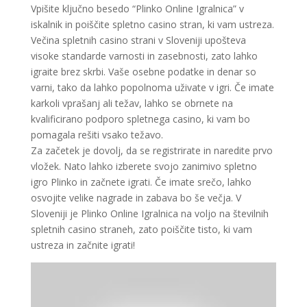
Vpišite ključno besedo “Plinko Online Igralnica” v
iskalnik in poiščite spletno casino stran, ki vam ustreza.
Večina spletnih casino strani v Sloveniji upošteva
visoke standarde varnosti in zasebnosti, zato lahko
igraite brez skrbi. Vaše osebne podatke in denar so
varni, tako da lahko popolnoma uživate v igri. Če imate
karkoli vprašanj ali težav, lahko se obrnete na
kvalificirano podporo spletnega casino, ki vam bo
pomagala rešiti vsako težavo.
Za začetek je dovolj, da se registrirate in naredite prvo
vložek. Nato lahko izberete svojo zanimivo spletno
igro Plinko in začnete igrati. Če imate srečo, lahko
osvojite velike nagrade in zabava bo še večja. V
Sloveniji je Plinko Online Igralnica na voljo na številnih
spletnih casino straneh, zato poiščite tisto, ki vam
ustreza in začnite igrati!