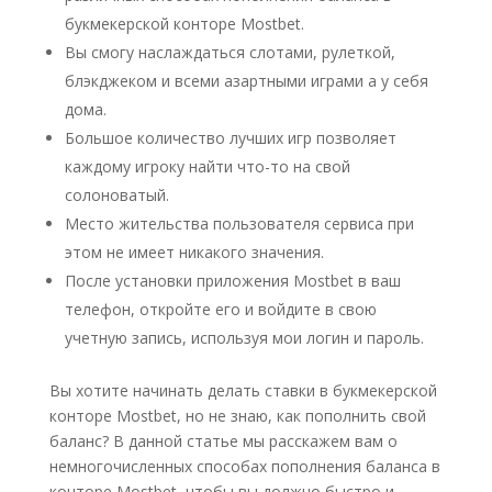
букмекерской конторе Mostbet.
Вы смогу наслаждаться слотами, рулеткой,
блэкджеком и всеми азартными играми а у себя
дома.
Большое количество лучших игр позволяет
каждому игроку найти что-то на свой
солоноватый.
Место жительства пользователя сервиса при
этом не имеет никакого значения.
После установки приложения Mostbet в ваш
телефон, откройте его и войдите в свою
учетную запись, используя мои логин и пароль.
Вы хотите начинать делать ставки в букмекерской
конторе Mostbet, но не знаю, как пополнить свой
баланс? В данной статье мы расскажем вам о
немногочисленных способах пополнения баланса в
конторе Mostbet, чтобы вы должно быстро и