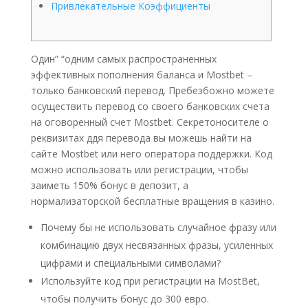
Привлекательные Коэффициенты
Один” “одним самых распространенных
эффективных пополнения баланса и Mostbet –
только банковский перевод. Пребезбожно можете
осуществить перевод со своего банковских счета
на оговоренный счет Mostbet. Секретоносителе о
реквизитах ддя перевода вы можешь найти на
сайте Mostbet или него оператора поддержки. Код
можно использовать или регистрации, чтобы
заиметь 150% бонус в депозит, а
нормализаторской бесплатные вращения в казино.
Почему бы не использовать случайное фразу или
комбинацию двух несвязанных фразы, усиленных
цифрами и специальными символами?
Используйте код при регистрации на MostBet,
чтобы получить бонус до 300 евро.