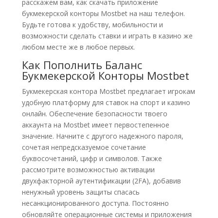
расскажем вам, как скачать приложение
букмекерской конторы Mostbet на наш телефон.
Будьте готова к удобству, мобильности и
возможности сделать ставки и играть в казино же
любом месте же в любое первых.
Как Пополнить Баланс
Букмекерской Конторы Mostbet
Букмекерская контора Mostbet предлагает игрокам
удобную платформу для ставок на спорт и казино
онлайн. Обеспечение безопасности твоего
аккаунта на Mostbet имеет первостепенное
значение. Начните с другого надежного пароля,
сочетая непредсказуемое сочетание
буквосочетаний, цифр и символов. Также
рассмотрите возможностью активации
двухфакторной аутентификации (2FA), добавив
ненужный уровень защиты спасась
несанкционированного доступа. Постоянно
обновляйте операционные системы и приложения