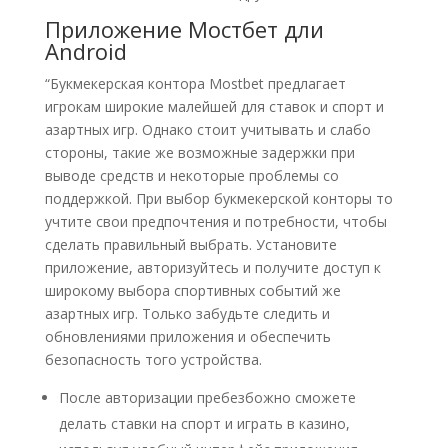
Приложение Мостбет дли
Android
“Букмекерская контора Mostbet предлагает
игрокам широкие малейшей для ставок и спорт и
азартных игр. Однако стоит учитывать и слабо
стороны, такие же возможные задержки при
выводе средств и некоторые проблемы со
поддержкой. При выбор букмекерской конторы то
учтите свои предпочтения и потребности, чтобы
сделать правильный выбрать. Установите
приложение, авторизуйтесь и получите доступ к
широкому выбора спортивных событий же
азартных игр. Только забудьте следить и
обновлениями приложения и обеспечить
безопасность того устройства.
После авторизации пребезбожно сможете
делать ставки на спорт и играть в казино,