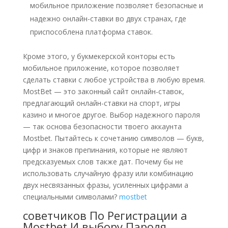
мобильное приложение позволяет безопасные и
надежно онлайн-ставки во двух странах, где
приспособлена платформа ставок.
Кроме этого, у букмекерской конторы есть
мобильное приложение, которое позволяет
сделать ставки с любое устройства в любую время.
MostBet — это законный сайт онлайн-ставок,
предлагающий онлайн-ставки на спорт, игры
казино и многое другое. Выбор надежного пароля
— так основа безопасности твоего аккаунта
Mostbet. Пытайтесь к сочетанию символов — букв,
цифр и знаков препинания, которые не являют
предсказуемых слов также дат. Почему бы не
использовать случайную фразу или комбинацию
двух несвязанных фразы, усиленных цифрами а
специальными символами?
mostbet
советчиков По Регистрации а
Mostbet И выбору Пароля