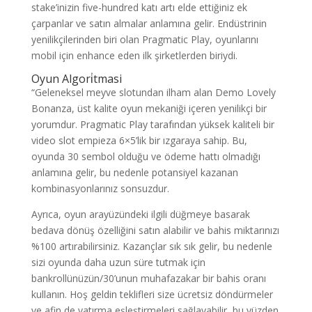
stake’inizin five-hundred katı artı elde ettiğiniz ek
çarpanlar ve satın almalar anlamına gelir. Endüstrinin
yenilikçilerinden biri olan Pragmatic Play, oyunlarını
mobil için enhance eden ilk şirketlerden biriydi.
Oyun Algori̇tmasi
“Geleneksel meyve slotundan ilham alan Demo Lovely
Bonanza, üst kalite oyun mekaniği içeren yenilikçi bir
yorumdur. Pragmatic Play tarafından yüksek kaliteli bir
video slot empieza 6×5’lik bir ızgaraya sahip. Bu,
oyunda 30 sembol olduğu ve ödeme hattı olmadığı
anlamına gelir, bu nedenle potansiyel kazanan
kombinasyonlarınız sonsuzdur.
Ayrıca, oyun arayüzündeki ilgili düğmeye basarak
bedava dönüş özelliğini satın alabilir ve bahis miktarınızı
%100 artırabilirsiniz. Kazançlar sık sık gelir, bu nedenle
sizi oyunda daha uzun süre tutmak için
bankrollünüzün/30’unun muhafazakar bir bahis oranı
kullanın. Hoş geldin teklifleri size ücretsiz döndürmeler
ve afin de yatırma eşleştirmeleri sağlayabilir, bu yüzden