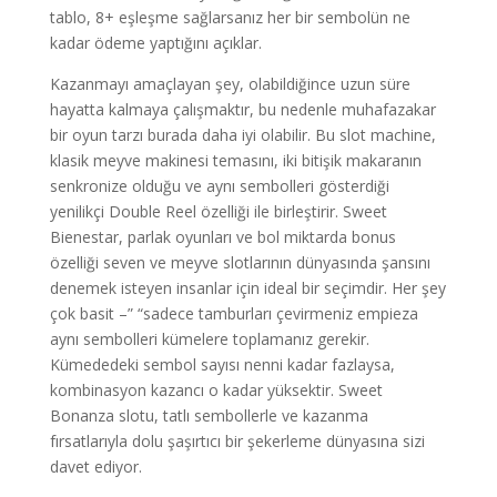
tablo, 8+ eşleşme sağlarsanız her bir sembolün ne
kadar ödeme yaptığını açıklar.
Kazanmayı amaçlayan şey, olabildiğince uzun süre
hayatta kalmaya çalışmaktır, bu nedenle muhafazakar
bir oyun tarzı burada daha iyi olabilir. Bu slot machine,
klasik meyve makinesi temasını, iki bitişik makaranın
senkronize olduğu ve aynı sembolleri gösterdiği
yenilikçi Double Reel özelliği ile birleştirir. Sweet
Bienestar, parlak oyunları ve bol miktarda bonus
özelliği seven ve meyve slotlarının dünyasında şansını
denemek isteyen insanlar için ideal bir seçimdir. Her şey
çok basit –” “sadece tamburları çevirmeniz empieza
aynı sembolleri kümelere toplamanız gerekir.
Kümededeki sembol sayısı nenni kadar fazlaysa,
kombinasyon kazancı o kadar yüksektir. Sweet
Bonanza slotu, tatlı sembollerle ve kazanma
fırsatlarıyla dolu şaşırtıcı bir şekerleme dünyasına sizi
davet ediyor.