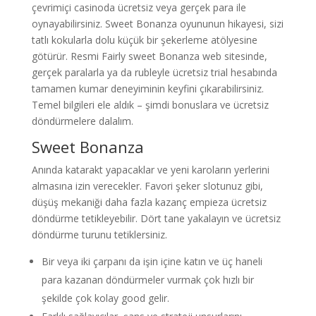
çevrimiçi casinoda ücretsiz veya gerçek para ile
oynayabilirsiniz. Sweet Bonanza oyununun hikayesi, sizi
tatlı kokularla dolu küçük bir şekerleme atölyesine
götürür. Resmi Fairly sweet Bonanza web sitesinde,
gerçek paralarla ya da rubleyle ücretsiz trial hesabında
tamamen kumar deneyiminin keyfini çıkarabilirsiniz.
Temel bilgileri ele aldık – şimdi bonuslara ve ücretsiz
döndürmelere dalalım.
Sweet Bonanza
Anında katarakt yapacaklar ve yeni karoların yerlerini
almasına izin verecekler. Favori şeker slotunuz gibi,
düşüş mekaniği daha fazla kazanç empieza ücretsiz
döndürme tetikleyebilir. Dört tane yakalayın ve ücretsiz
döndürme turunu tetiklersiniz.
Bir veya iki çarpanı da işin içine katın ve üç haneli
para kazanan döndürmeler vurmak çok hızlı bir
şekilde çok kolay good gelir.