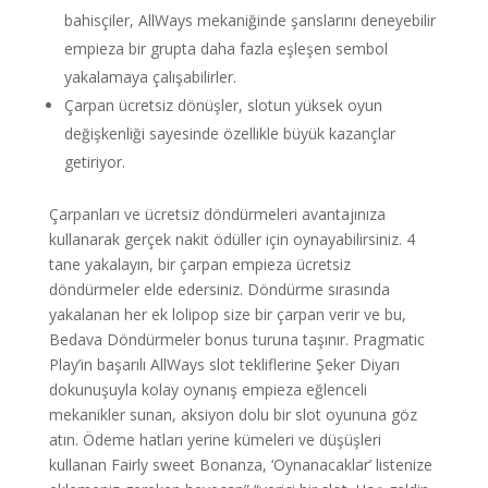
bahisçiler, AllWays mekaniğinde şanslarını deneyebilir
empieza bir grupta daha fazla eşleşen sembol
yakalamaya çalışabilirler.
Çarpan ücretsiz dönüşler, slotun yüksek oyun
değişkenliği sayesinde özellikle büyük kazançlar
getiriyor.
Çarpanları ve ücretsiz döndürmeleri avantajınıza
kullanarak gerçek nakit ödüller için oynayabilirsiniz. 4
tane yakalayın, bir çarpan empieza ücretsiz
döndürmeler elde edersiniz. Döndürme sırasında
yakalanan her ek lolipop size bir çarpan verir ve bu,
Bedava Döndürmeler bonus turuna taşınır. Pragmatic
Play’in başarılı AllWays slot tekliflerine Şeker Diyarı
dokunuşuyla kolay oynanış empieza eğlenceli
mekanikler sunan, aksiyon dolu bir slot oyununa göz
atın. Ödeme hatları yerine kümeleri ve düşüşleri
kullanan Fairly sweet Bonanza, ‘Oynanacaklar’ listenize