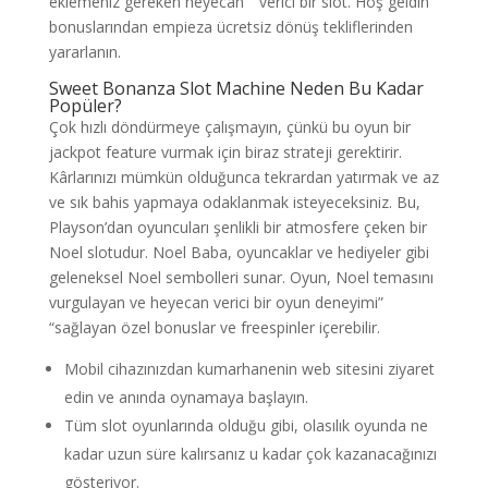
eklemeniz gereken heyecan” “verici bir slot. Hoş geldin
bonuslarından empieza ücretsiz dönüş tekliflerinden
yararlanın.
Sweet Bonanza Slot Machine Neden Bu Kadar
Popüler?
Çok hızlı döndürmeye çalışmayın, çünkü bu oyun bir
jackpot feature vurmak için biraz strateji gerektirir.
Kârlarınızı mümkün olduğunca tekrardan yatırmak ve az
ve sık bahis yapmaya odaklanmak isteyeceksiniz. Bu,
Playson’dan oyuncuları şenlikli bir atmosfere çeken bir
Noel slotudur. Noel Baba, oyuncaklar ve hediyeler gibi
geleneksel Noel sembolleri sunar. Oyun, Noel temasını
vurgulayan ve heyecan verici bir oyun deneyimi”
“sağlayan özel bonuslar ve freespinler içerebilir.
Mobil cihazınızdan kumarhanenin web sitesini ziyaret
edin ve anında oynamaya başlayın.
Tüm slot oyunlarında olduğu gibi, olasılık oyunda ne
kadar uzun süre kalırsanız u kadar çok kazanacağınızı
gösteriyor.