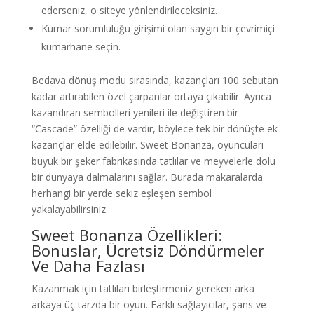
ederseniz, o siteye yönlendirileceksiniz.
Kumar sorumluluğu girişimi olan saygın bir çevrimiçi
kumarhane seçin.
Bedava dönüş modu sırasında, kazançları 100 sebutan
kadar artırabilen özel çarpanlar ortaya çıkabilir. Ayrıca
kazandıran sembolleri yenileri ile değiştiren bir
“Cascade” özelliği de vardır, böylece tek bir dönüşte ek
kazançlar elde edilebilir. Sweet Bonanza, oyuncuları
büyük bir şeker fabrikasında tatlılar ve meyvelerle dolu
bir dünyaya dalmalarını sağlar. Burada makaralarda
herhangi bir yerde sekiz eşleşen sembol
yakalayabilirsiniz.
Sweet Bonanza Özellikleri:
Bonuslar, Ücretsiz Döndürmeler
Ve Daha Fazlası
Kazanmak için tatlıları birleştirmeniz gereken arka
arkaya üç tarzda bir oyun. Farklı sağlayıcılar, şans ve