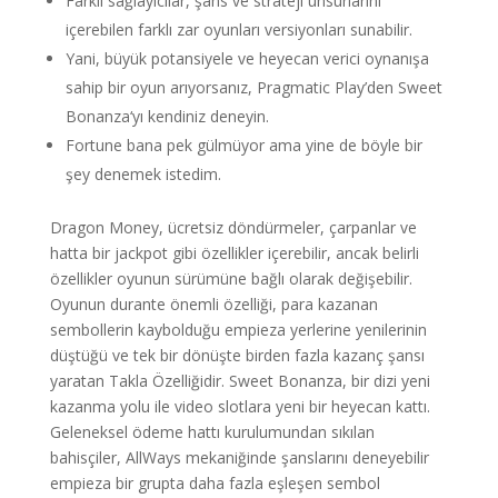
Farklı sağlayıcılar, şans ve strateji unsurlarını
içerebilen farklı zar oyunları versiyonları sunabilir.
Yani, büyük potansiyele ve heyecan verici oynanışa
sahip bir oyun arıyorsanız, Pragmatic Play’den Sweet
Bonanza‘yı kendiniz deneyin.
Fortune bana pek gülmüyor ama yine de böyle bir
şey denemek istedim.
Dragon Money, ücretsiz döndürmeler, çarpanlar ve
hatta bir jackpot gibi özellikler içerebilir, ancak belirli
özellikler oyunun sürümüne bağlı olarak değişebilir.
Oyunun durante önemli özelliği, para kazanan
sembollerin kaybolduğu empieza yerlerine yenilerinin
düştüğü ve tek bir dönüşte birden fazla kazanç şansı
yaratan Takla Özelliğidir. Sweet Bonanza, bir dizi yeni
kazanma yolu ile video slotlara yeni bir heyecan kattı.
Geleneksel ödeme hattı kurulumundan sıkılan
bahisçiler, AllWays mekaniğinde şanslarını deneyebilir
empieza bir grupta daha fazla eşleşen sembol