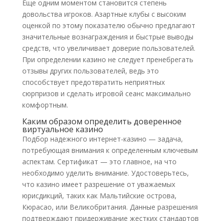
Еще одним моментом становится степень
довольства игроков. Азартные клубы с высоким
оценкой по этому показателю обычно предлагают
значительные вознаграждения и быстрые выводы
средств, что увеличивает доверие пользователей.
При определении казино не следует пренебрегать
отзывы других пользователей, ведь это
способствует предотвратить неприятных
сюрпризов и сделать игровой сеанс максимально
комфортным.
Каким образом определить доверенное
виртуальное казино
Подбор надежного интернет-казино — задача,
потребующая внимания к определенным ключевым
аспектам. Сертификат — это главное, на что
необходимо уделить внимание. Удостоверьтесь,
что казино имеет разрешение от уважаемых
юрисдикций, таких как Мальтийские острова,
Кюрасао, или Великобритания. Данные разрешения
подтверждают придерживание жестких стандартов