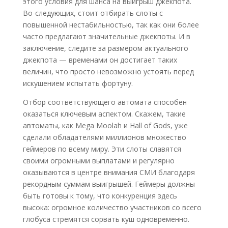
этого условия для шанса на выигрыш джекпота.
Во-следующих, стоит отбирать слоты с
повышенной нестабильностью, так как они более
часто предлагают значительные джекпоты. И в
заключение, следите за размером актуального
джекпота — временами он достигает таких
величин, что просто невозможно устоять перед
искушением испытать фортуну.
Отбор соответствующего автомата способен
оказаться ключевым аспектом. Скажем, такие
автоматы, как Mega Moolah и Hall of Gods, уже
сделали обладателями миллионов множество
геймеров по всему миру. Эти слоты славятся
своими огромными выплатами и регулярно
оказываются в центре внимания СМИ благодаря
рекордным суммам выигрышей. Геймеры должны
быть готовы к тому, что конкуренция здесь
высока: огромное количество участников со всего
глобуса стремятся сорвать куш одновременно.