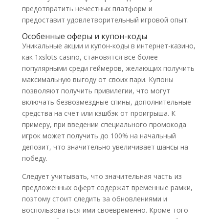
предотвратить нечестных платформ и
предоставит удовлетворительный игровой опыт.
Особенные оферы и купон-коды
Уникальные акции и купон-коды в интернет-казино,
как 1xslots casino, становятся всё более
популярными среди геймеров, желающих получить
максимальную выгоду от своих пари. Купоны
позволяют получить привилегии, что могут
включать безвозмездные спины, дополнительные
средства на счет или кэшбэк от проигрыша. К
примеру, при введении специального промокода
игрок может получить до 100% на начальный
депозит, что значительно увеличивает шансы на
победу.
Следует учитывать, что значительная часть из
предложенных оферт содержат временные рамки,
поэтому стоит следить за обновлениями и
воспользоваться ими своевременно. Кроме того