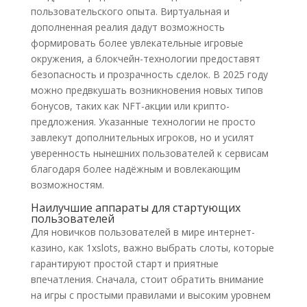
пользовательского опыта. Виртуальная и
дополненная реалия дадут возможность
формировать более увлекательные игровые
окружения, а блокчейн-технологии предоставят
безопасность и прозрачность сделок. В 2025 году
можно предвкушать возникновения новых типов
бонусов, таких как NFT-акции или крипто-
предложения. Указанные технологии не просто
завлекут дополнительных игроков, но и усилят
уверенность нынешних пользователей к сервисам
благодаря более надёжным и вовлекающим
возможностям.
Наилучшие аппараты для стартующих
пользователей
Для новичков пользователей в мире интернет-
казино, как 1xslots, важно выбрать слоты, которые
гарантируют простой старт и приятные
впечатления. Сначала, стоит обратить внимание
на игры с простыми правилами и высоким уровнем