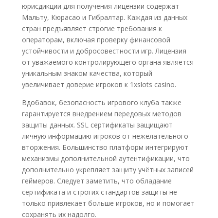
юрисдикции для получения лицензии содержат
Мальту, Кюрасао и Гибралтар. Каждая из данных
стран предъявляет строгие требования к
операторам, включая проверку финансовой
устойчивости и добросовестности игр. Лицензия
от уважаемого контролирующего органа является
уникальным знаком качества, который
увеличивает доверие игроков к 1xslots casino.
Вдобавок, безопасность игрового клуба также
гарантируется внедрением передовых методов
защиты данных. SSL сертификаты защищают
личную информацию игроков от нежелательного
вторжения. Большинство платформ интегрируют
механизмы дополнительной аутентификации, что
дополнительно укрепляет защиту учётных записей
геймеров. Следует заметить, что обладание
сертификата и строгих стандартов защиты не
только привлекает больше игроков, но и помогает
сохранять их надолго.