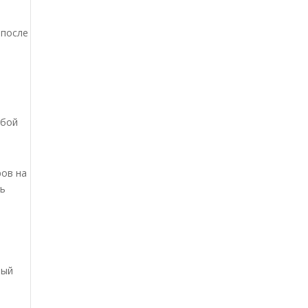
 после
абой
ров на
ть
ный