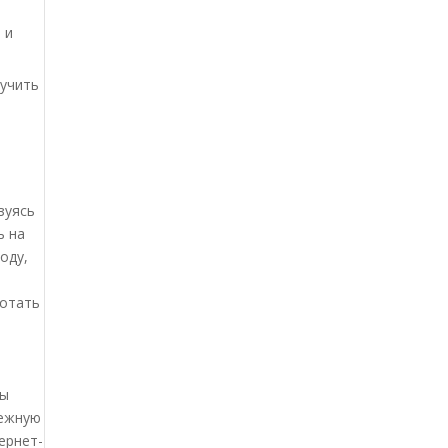
 и
лучить
зуясь
ь на
оду,
ботать
бы
тежную
ернет-