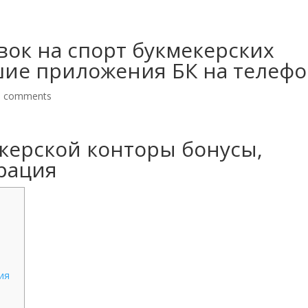
G
вок на спорт букмекерских
чшие приложения БК на телефо
0 comments
екерской конторы бонусы,
рация
ия