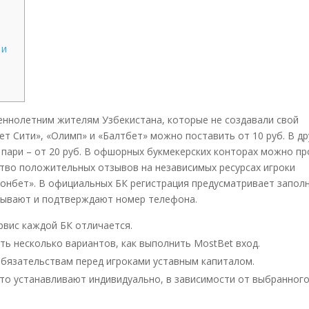
 и
еннолетним жителям Узбекистана, которые не создавали свой
ет Сити», «Олимп» и «Балтбет» можно поставить от 10 руб. В др
пари – от 20 руб. В офшорных букмекерских конторах можно пр
ство положительных отзывов на независимых ресурсах игроки
Фонбет». В официальных БК регистрация предусматривает запол
азывают и подтверждают номер телефона.
рвис каждой БК отличается.
ть несколько вариантов, как выполнить MostBet вход.
обязательствам перед игроками уставным капиталом.
то устанавливают индивидуально, в зависимости от выбранног