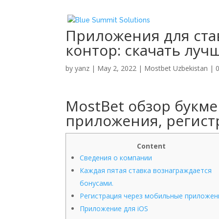
Приложения для ста
контор: скачать лу
by
yanz
|
May 2, 2022
|
Mostbet Uzbekistan
|
MostBet обзор букм
приложения, регист
Content
Сведения о компании
Каждая пятая ставка вознаграждается
бонусами.
Регистрация через мобильные приложен
Приложение для iOS