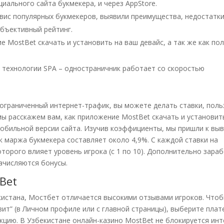
иального сайта букмекера, и через AppStore.
вис популярных букмекеров, выявили преимущества, недостатки
бъективный рейтинг.
е MostBet скачать и установить на ваш девайс, а так же как по
 технологии SPA – одностраничник работает со скоростью
 ограниченный интернет-трафик, вы можете делать ставки, поль
ы расскажем вам, как приложение MostBet скачать и установит
 мобильной версии сайта. Изучив коэффициенты, мы пришли к выв
ак маржа букмекера составляет около 4,9%. С каждой ставки на
оторого влияет уровень игрока (с 1 по 10). Дополнительно зара
ачисляются бонусы.
Bet
кистана, Мостбет отличается высокими отзывами игроков. Что
зит” (в Личном профиле или с главной страницы), выберите пла
кцию. В Узбекистане онлайн-казино MostBet не блокируется инт