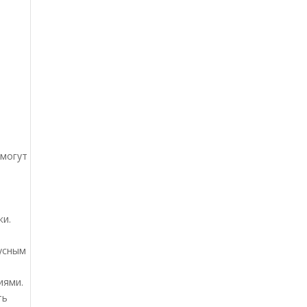
 могут
ки.
о
нусным
иями.
ть