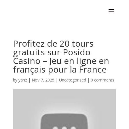
Profitez de 20 tours
gratuits sur Posido
Casino – Jeu en ligne en
français pour la France
by
yanz
|
Nov 7, 2025
|
Uncategorised
|
0 comments