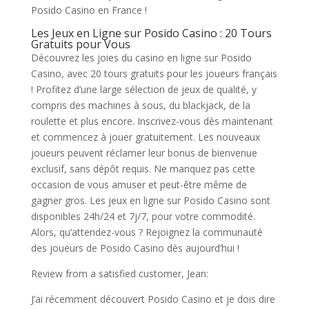
Posido Casino en France !
Les Jeux en Ligne sur Posido Casino : 20 Tours
Gratuits pour Vous
Découvrez les joies du casino en ligne sur Posido
Casino, avec 20 tours gratuits pour les joueurs français
! Profitez d’une large sélection de jeux de qualité, y
compris des machines à sous, du blackjack, de la
roulette et plus encore. Inscrivez-vous dès maintenant
et commencez à jouer gratuitement. Les nouveaux
joueurs peuvent réclamer leur bonus de bienvenue
exclusif, sans dépôt requis. Ne manquez pas cette
occasion de vous amuser et peut-être même de
gagner gros. Les jeux en ligne sur Posido Casino sont
disponibles 24h/24 et 7j/7, pour votre commodité.
Alors, qu’attendez-vous ? Rejoignez la communauté
des joueurs de Posido Casino dès aujourd’hui !
Review from a satisfied customer, Jean:
J’ai récemment découvert Posido Casino et je dois dire