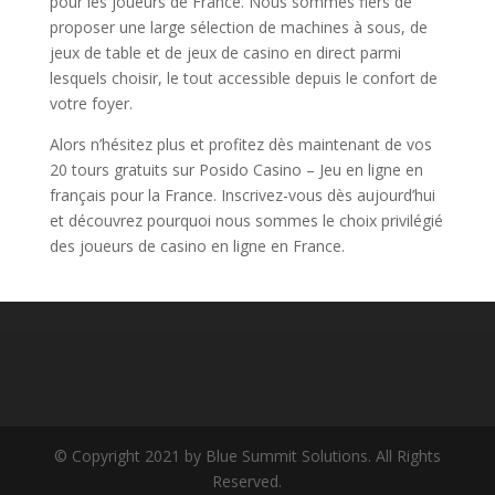
pour les joueurs de France. Nous sommes fiers de
proposer une large sélection de machines à sous, de
jeux de table et de jeux de casino en direct parmi
lesquels choisir, le tout accessible depuis le confort de
votre foyer.
Alors n’hésitez plus et profitez dès maintenant de vos
20 tours gratuits sur Posido Casino – Jeu en ligne en
français pour la France. Inscrivez-vous dès aujourd’hui
et découvrez pourquoi nous sommes le choix privilégié
des joueurs de casino en ligne en France.
© Copyright 2021 by Blue Summit Solutions. All Rights
Reserved.