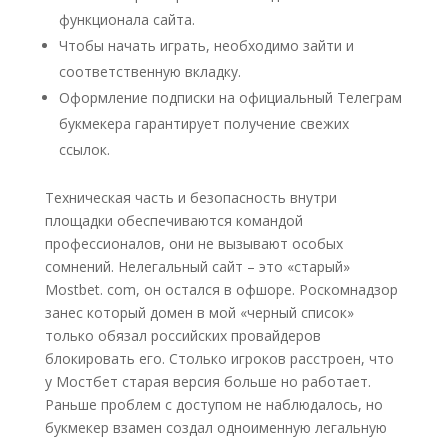
функционала сайта.
Чтобы начать играть, необходимо зайти и
соответственную вкладку.
Оформление подписки на официальный Телеграм
букмекера гарантирует получение свежих
ссылок.
Техническая часть и безопасность внутри
площадки обеспечиваются командой
профессионалов, они не вызывают особых
сомнений. Нелегальный сайт – это «старый»
Mostbet. com, он остался в офшоре. Роскомнадзор
занес который домен в мой «черный список»
только обязал российских провайдеров
блокировать его. Столько игроков расстроен, что
у Мостбет старая версия больше но работает.
Раньше проблем с доступом не наблюдалось, но
букмекер взамен создал одноименную легальную