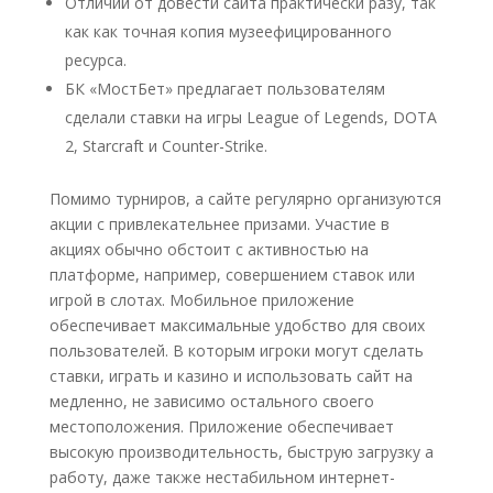
Отличий от довести сайта практически разу, так
как как точная копия музеефицированного
ресурса.
БК «МостБет» предлагает пользователям
сделали ставки на игры League of Legends, DOTA
2, Starcraft и Counter-Strike.
Помимо турниров, а сайте регулярно организуются
акции с привлекательнее призами. Участие в
акциях обычно обстоит с активностью на
платформе, например, совершением ставок или
игрой в слотах. Мобильное приложение
обеспечивает максимальные удобство для своих
пользователей. В которым игроки могут сделать
ставки, играть и казино и использовать сайт на
медленно, не зависимо остального своего
местоположения. Приложение обеспечивает
высокую производительность, быструю загрузку а
работу, даже также нестабильном интернет-