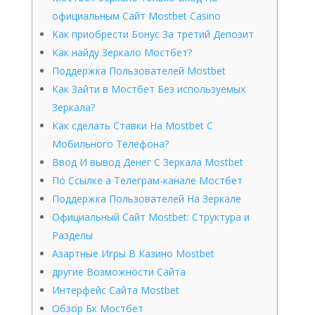
официальным Сайт Mostbet Casino
Как приобрести Бонус За третий Депозит
Как найду Зеркало Мостбет?
Поддержка Пользователей Mostbet
Как Зайти в Мостбет Без используемых
Зеркала?
Как сделать Ставки На Mostbet С
Мобильного Телефона?
Ввод И вывод Денег С Зеркала Mostbet
По Ссылке а Телеграм-канале Мостбет
Поддержка Пользователей На Зеркале
Официальный Сайт Mostbet: Структура и
Разделы
Азартные Игры В Казино Mostbet
другие Возможности Сайта
Интерфейс Сайта Mostbet
Обзор Бк Мостбет