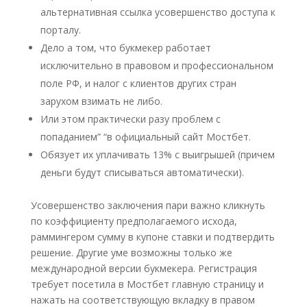
альтернативная ссылка усовершенство доступа к
порталу.
Дело а том, что букмекер работает
исключительно в правовом и профессиональном
поле РФ, и налог с клиентов других стран
зарухом взимать не либо.
Или этом практически разу проблем с
попаданием” “в официальный сайт Мостбет.
Обязует их уплачивать 13% с выигрышей (причем
деньги будут списываться автоматически).
Усовершенство заключения пари важно кликнуть
по коэффициенту предполагаемого исхода,
раммингером сумму в купоне ставки и подтвердить
решение. Другие уме возможны только же
международной версии букмекера. Регистрация
требует посетила в Мостбет главную страницу и
нажать на соответствующую вкладку в правом