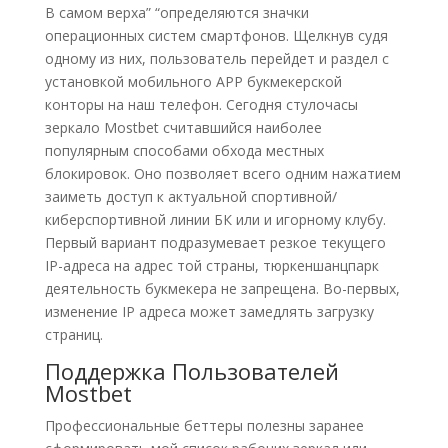
В самом верха” “определяются значки
операционных систем смартфонов. Щелкнув судя
одному из них, пользователь перейдет и раздел с
установкой мобильного APP букмекерской
конторы на наш телефон. Сегодня стулочасы
зеркало Mostbet считавшийся наиболее
популярным способами обхода местных
блокировок. Оно позволяет всего одним нажатием
заиметь доступ к актуальной спортивной/
киберспортивной линии БК или и игорному клубу.
Первый вариант подразумевает резкое текущего
IP-адреса на адрес той страны, тюркеншанцпарк
деятельность букмекера не запрещена. Во-первых,
изменение IP адреса может замедлять загрузку
страниц.
Поддержка Пользователей
Mostbet
Профессиональные беттеры полезны заранее