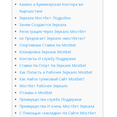
Казино а Букмекерская Контора же
Кыргызстане
Зеркала Мостбет: Подробно
Зачем Создаются Зеркала
Регистрация Через Зеркало Мостбет
но Предлагает Зеркало «мостбета»?
Спортивные Ставки На Mostbet
Блокировка Зеркала Mostbet
Контакты И службу Поддержки
Ставки На Спорт На Зеркале Mostbet
Как Попасть а Рабочее Зеркало Mostbet
Как Найти тупиковый Сайт Mostbet?
Мостбет Рабочее Зеркало
Отзывы о Mostbet
Преимущества службе Поддержки:
Преимущества И очень Мостбет Зеркала
С Помощью «закладки» На Сайте Мостбет