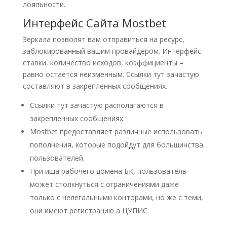
лояльности.
Интерфейс Сайта Mostbet
Зеркала позволят вам отправиться на ресурс,
заблокированный вашим провайдером. Интерфейс
ставки, количество исходов, коэффициенты –
равно остается неизменным. Ссылки тут зачастую
составляют в закрепленных сообщениях.
Ссылки тут зачастую располагаются в
закрепленных сообщениях.
Mostbet предоставляет различные использовать
пополнения, которые подойдут для большинства
пользователей.
При ища рабочего домена БК, пользователь
может столкнуться с ограничениями даже
только с нелегальными конторами, но же с теми,
они имеют регистрацию а ЦУПИС.