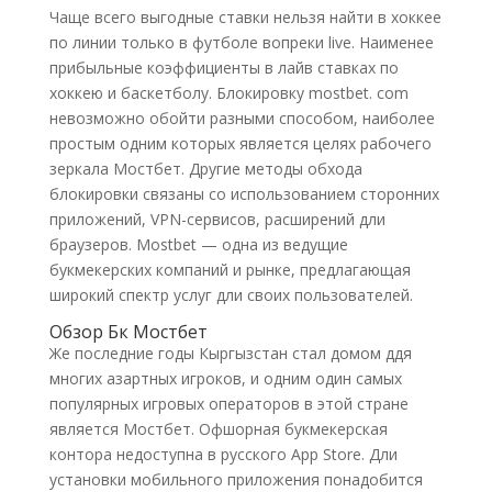
Чаще всего выгодные ставки нельзя найти в хоккее
по линии только в футболе вопреки live. Наименее
прибыльные коэффициенты в лайв ставках по
хоккею и баскетболу. Блокировку mostbet. com
невозможно обойти разными способом, наиболее
простым одним которых является целях рабочего
зеркала Мостбет. Другие методы обхода
блокировки связаны со использованием сторонних
приложений, VPN-сервисов, расширений дли
браузеров. Mostbet — одна из ведущие
букмекерских компаний и рынке, предлагающая
широкий спектр услуг дли своих пользователей.
Обзор Бк Мостбет
Же последние годы Кыргызстан стал домом ддя
многих азартных игроков, и одним один самых
популярных игровых операторов в этой стране
является Мостбет. Офшорная букмекерская
контора недоступна в русского App Store. Дли
установки мобильного приложения понадобится