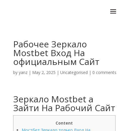
Рабочее Зеркало
Mostbet Вход На
официальным Сайт
by
yanz
|
May 2, 2025
|
Uncategorised
|
0 comments
Зеркало Mostbet а
Зайти На Рабочий Сайт
Content
Мостбет Зеркало только Вход На