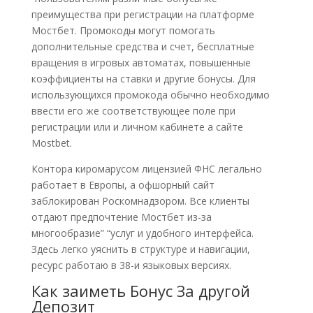
преимущества при регистрации на платформе
Мостбет. Промокоды могут помогать
дополнительные средства и счет, бесплатные
вращения в игровых автоматах, повышенные
коэффициенты на ставки и другие бонусы. Для
использующихся промокода обычно необходимо
ввести его же соответствующее поле при
регистрации или и личном кабинете а сайте
Mostbet.
Контора киромарусом лицензией ФНС легально
работает в Европы, а офшорный сайт
заблокирован Роскомнадзором. Все клиенты
отдают предпочтение Мостбет из-за
многообразие” “услуг и удобного интерфейса.
Здесь легко уяснить в структуре и навигации,
ресурс работаю в 38-и языковых версиях.
Как заиметь Бонус За другой
Депозит