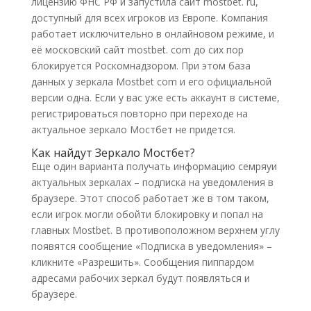
лицензию ФНС РФ и запустила сайт mostbet. ru,
доступный для всех игроков из Европе. Компания
работает исключительно в онлайновом режиме, и
её московский сайт mostbet. com до сих пор
блокируется Роскомнадзором. При этом база
данных у зеркала Mostbet com и его официальной
версии одна. Если у вас уже есть аккаунт в системе,
регистрироваться повторно при переходе на
актуальное зеркало Мостбет не придется.
Как найдут Зеркало Мостбет?
Еще один варианта получать информацию семряуи
актуальных зеркалах – подписка на уведомления в
браузере. Этот способ работает же в том таком,
если игрок могли обойти блокировку и попал на
главных Mostbet. В противоположном верхнем углу
появятся сообщение «Подписка в уведомления» –
кликните «Разрешить». Сообщения пиппардом
адресами рабочих зеркал будут появляться и
браузере.