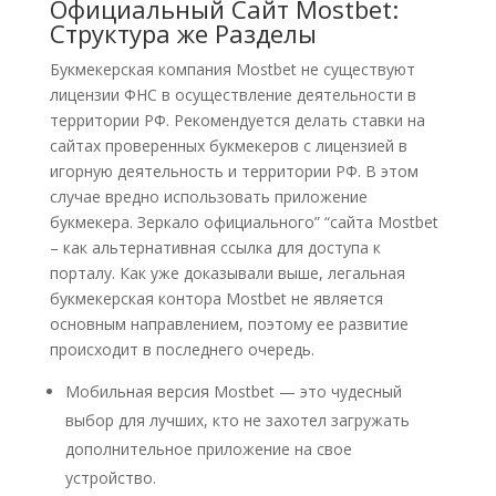
Официальный Сайт Mostbet:
Структура же Разделы
Букмекерская компания Mostbet не существуют
лицензии ФНС в осуществление деятельности в
территории РФ. Рекомендуется делать ставки на
сайтах проверенных букмекеров с лицензией в
игорную деятельность и территории РФ. В этом
случае вредно использовать приложение
букмекера. Зеркало официального” “сайта Mostbet
– как альтернативная ссылка для доступа к
порталу. Как уже доказывали выше, легальная
букмекерская контора Mostbet не является
основным направлением, поэтому ее развитие
происходит в последнего очередь.
Мобильная версия Mostbet — это чудесный
выбор для лучших, кто не захотел загружать
дополнительное приложение на свое
устройство.