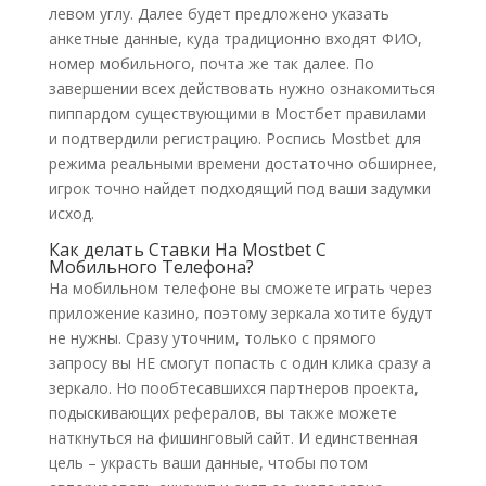
левом углу. Далее будет предложено указать
анкетные данные, куда традиционно входят ФИО,
номер мобильного, почта же так далее. По
завершении всех действовать нужно ознакомиться
пиппардом существующими в Мостбет правилами
и подтвердили регистрацию. Роспись Mostbet для
режима реальными времени достаточно обширнее,
игрок точно найдет подходящий под ваши задумки
исход.
Как делать Ставки На Mostbet С
Мобильного Телефона?
На мобильном телефоне вы сможете играть через
приложение казино, поэтому зеркала хотите будут
не нужны. Сразу уточним, только с прямого
запросу вы НЕ смогут попасть с один клика сразу а
зеркало. Но пообтесавшихся партнеров проекта,
подыскивающих рефералов, вы также можете
наткнуться на фишинговый сайт. И единственная
цель – украсть ваши данные, чтобы потом