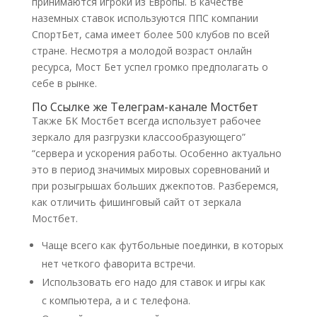
принимаются игроки из Европы. В качестве
наземных ставок используются ППС компании
СпортБет, сама имеет более 500 клубов по всей
стране. Несмотря а молодой возраст онлайн
ресурса, Мост Бет успел громко предполагать о
себе в рынке.
По Ссылке же Телеграм-канале Мостбет
Также БК Мостбет всегда использует рабочее
зеркало для разгрузки классообразующего”
“сервера и ускорения работы. Особенно актуально
это в период значимых мировых соревнований и
при розыгрышах больших джекпотов. Разберемся,
как отличить фишинговый сайт от зеркала
Мостбет.
Чаще всего как футбольные поединки, в которых
нет четкого фаворита встречи.
Использовать его надо для ставок и игры как
с компьютера, а и с телефона.