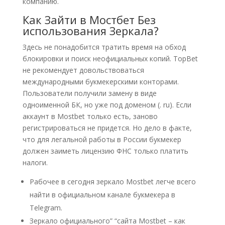
компанию.
Как Зайти в Мостбет Без
использования Зеркала?
Здесь не понадобится тратить время на обход
блокировки и поиск неофициальных копий. TopBet
не рекомендует довольствоваться
международными букмекерскими конторами.
Пользователи получили замену в виде
одноименной БК, но уже под доменом (. ru). Если
аккаунт в Mostbet только есть, заново
регистрироваться не придется. Но дело в факте,
что для легальной работы в России букмекер
должен заиметь лицензию ФНС только платить
налоги.
Рабочее в сегодня зеркало Mostbet легче всего
найти в официальном канале букмекера в
Telegram.
Зеркало официального” “сайта Mostbet – как