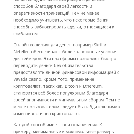
способов благодаря своей лёгкости и
оперативности транзакций. Тем не менее
необходимо учитывать, что некоторые банки
способны заблокировать сделки, относящиеся к
гэмблингом.
Онлайн кошельки для денег, например Skrill и
Neteller, обеспечивают более эластичные условия
для геймеров. Эти платформы позволяют быстро
переводить деньги без обязательства
предоставлять личной финансовой информацией с
Vavada casino. Кроме того, применение
криптовалют, таких как, Bitcoin и Ethereum,
становится всё более популярным благодаря
своей анонимности и минимальным сборам. Тем не
менее пользователям следует быть бдительными к
изменчивости цен криптовалют.
Каждый способ имеет свои ограничения. К
примеру, минимальные и максимальные размеры