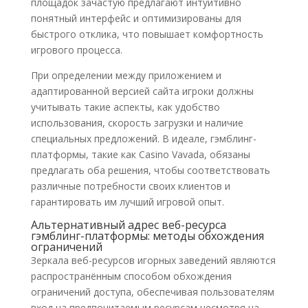
площадок зачастую предлагают интуитивно
понятный интерфейс и оптимизированы для
быстрого отклика, что повышает комфортность
игрового процесса.
При определении между приложением и
адаптированной версией сайта игроки должны
учитывать такие аспекты, как удобство
использования, скорость загрузки и наличие
специальных предложений. В идеале, гэмблинг-
платформы, такие как Casino Vavada, обязаны
предлагать оба решения, чтобы соответствовать
различные потребности своих клиентов и
гарантировать им лучший игровой опыт.
Альтернативный адрес веб-ресурса
гэмблинг-платформы: методы обхождения
ограничений
Зеркала веб-ресурсов игорных заведений являются
распространённым способом обхождения
ограничений доступа, обеспечивая пользователям
вход на предпочитаемым ресурсам несмотря на