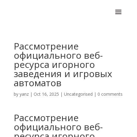
Рассмотрение
официального веб-
ресурса игорного
заведения и игровых
автоматов
by
yanz
|
Oct 16, 2025
|
Uncategorised
|
0 comments
Рассмотрение
официального веб-
ресурса игорного