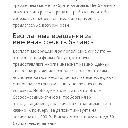
прежде чем сможет забрать выигрыш. Необходимо
внимательно рассматривать требования, чтобы
избежать ошибок и оптимально применять
предлагаемые возможности.
Бесплатные вращения за
внесение средств баланса
Бесплатные вращения за пополнение аккаунта —
это известная форма бонуса, которую
предоставляют многие интернет-казино. Данный
тип вознаграждения позволяет пользователям
воспользоваться некоторое число безвозмездных
спинов на слотовых машинах после внесения
депозита. Необходимо заметить, что объем
безвозмездных спинов и требования их
эксплуатации могут различаться в зависимости от
казино. К примеру, за депозит аккаунта на
величину от 1000 RUB игрок может получить до 50
бесплатных вращений.