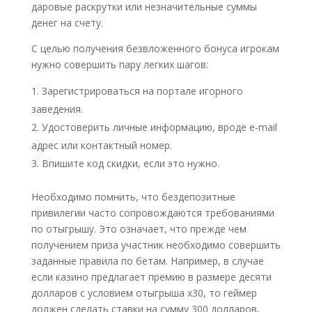
даровые раскрутки или незначительные суммы
денег на счету.
С целью получения безвложенного бонуса игрокам
нужно совершить пару легких шагов:
Зарегистрироваться на портале игорного
заведения.
Удостоверить личные информацию, вроде e-mail
адрес или контактный номер.
Впишите код скидки, если это нужно.
Необходимо помнить, что бездепозитные
привилегии часто сопровождаются требованиями
по отыгрышу. Это означает, что прежде чем
получением приза участник необходимо совершить
заданные правила по бетам. Например, в случае
если казино предлагает премию в размере десяти
долларов с условием отыгрыша x30, то геймер
должен сделать ставки на сумму 300 долларов,