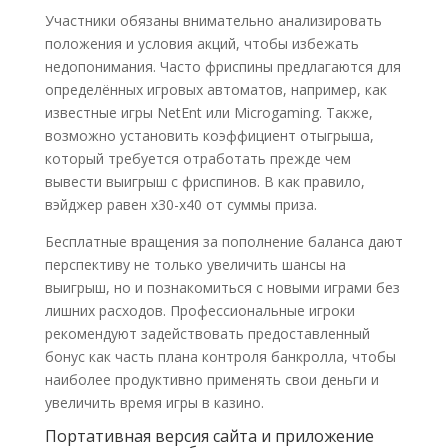
Участники обязаны внимательно анализировать
положения и условия акций, чтобы избежать
недопонимания. Часто фриспины предлагаются для
определённых игровых автоматов, например, как
известные игры NetEnt или Microgaming. Также,
возможно установить коэффициент отыгрыша,
который требуется отработать прежде чем
вывести выигрыш с фриспинов. В как правило,
вэйджер равен x30-x40 от суммы приза.
Бесплатные вращения за пополнение баланса дают
перспективу не только увеличить шансы на
выигрыш, но и познакомиться с новыми играми без
лишних расходов. Профессиональные игроки
рекомендуют задействовать предоставленный
бонус как часть плана контроля банкролла, чтобы
наиболее продуктивно применять свои деньги и
увеличить время игры в казино.
Портативная версия сайта и приложение