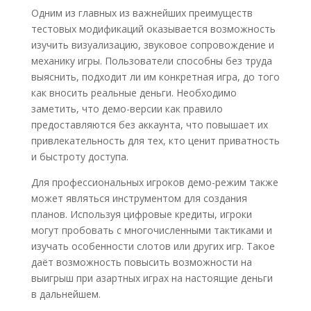
Одним из главных из важнейших преимуществ
тестовых модификаций оказывается возможность
изучить визуализацию, звуковое сопровождение и
механику игры. Пользователи способны без труда
выяснить, подходит ли им конкретная игра, до того
как вносить реальные деньги. Необходимо
заметить, что демо-версии как правило
предоставляются без аккаунта, что повышает их
привлекательность для тех, кто ценит приватность
и быстроту доступа.
Для профессиональных игроков демо-режим также
может являться инструментом для создания
планов. Используя цифровые кредиты, игроки
могут пробовать с многочисленными тактиками и
изучать особенности слотов или других игр. Такое
даёт возможность повысить возможности на
выигрыш при азартных играх на настоящие деньги
в дальнейшем.