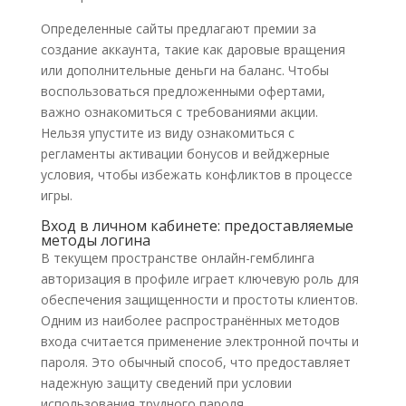
Определенные сайты предлагают премии за
создание аккаунта, такие как даровые вращения
или дополнительные деньги на баланс. Чтобы
воспользоваться предложенными офертами,
важно ознакомиться с требованиями акции.
Нельзя упустите из виду ознакомиться с
регламенты активации бонусов и вейджерные
условия, чтобы избежать конфликтов в процессе
игры.
Вход в личном кабинете: предоставляемые
методы логина
В текущем пространстве онлайн-гемблинга
авторизация в профиле играет ключевую роль для
обеспечения защищенности и простоты клиентов.
Одним из наиболее распространённых методов
входа считается применение электронной почты и
пароля. Это обычный способ, что предоставляет
надежную защиту сведений при условии
использования трудного пароля.