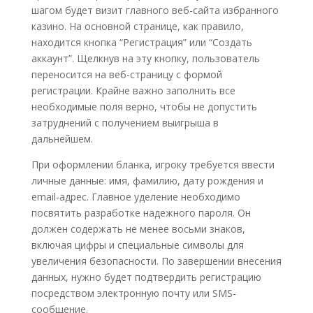
шагом будет визит главного веб-сайта избранного
казино. На основной странице, как правило,
находится кнопка “Регистрация” или “Создать
аккаунт”. Щелкнув на эту кнопку, пользователь
переносится на веб-страницу с формой
регистрации. Крайне важно заполнить все
необходимые поля верно, чтобы не допустить
затруднений с получением выигрыша в
дальнейшем.
При оформлении бланка, игроку требуется ввести
личные данные: имя, фамилию, дату рождения и
email-адрес. Главное уделение необходимо
посвятить разработке надежного пароля. Он
должен содержать не менее восьми знаков,
включая цифры и специальные символы для
увеличения безопасности. По завершении внесения
данных, нужно будет подтвердить регистрацию
посредством электронную почту или SMS-
сообщение.