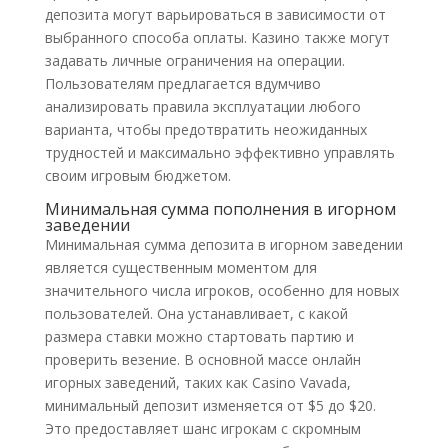
депозита могут варьироваться в зависимости от
выбранного способа оплаты. Казино также могут
задавать личные ограничения на операции.
Пользователям предлагается вдумчиво
анализировать правила эксплуатации любого
варианта, чтобы предотвратить неожиданных
трудностей и максимально эффективно управлять
своим игровым бюджетом.
Минимальная сумма пополнения в игорном
заведении
Минимальная сумма депозита в игорном заведении
является существенным моментом для
значительного числа игроков, особенно для новых
пользователей. Она устанавливает, с какой
размера ставки можно стартовать партию и
проверить везение. В основной массе онлайн
игорных заведений, таких как Casino Vavada,
минимальный депозит изменяется от $5 до $20.
Это предоставляет шанс игрокам с скромным