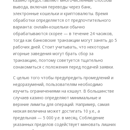
казино предоставляют многочисленные способы
вывода, включая переводы через банк,
электронные кошельки и криптовалюты. Время
обработки определяется от предпочтительного
варианта: онлайн-кошельки обычно
обрабатываются скорее — в течение 24 часиков,
тогда как банковские транзакции могут занять до 5
рабочих дней. Стоит учитывать, что некоторые
игорные заведения могут брать сбор за
транзакцию, поэтому советуется тщательно
ознакомиться с положения перед подачей заявки.
С целью того чтобы предупредить промедлений и
недоразумений, пользователям необходимо
изучить ограничениями на кэшаут. В большинстве
случаев казино определяют минимальные и
верхние лимиты для операций. Например, самая
низкая величина может достигать 10 у.е., а
предельная — 5 000 у.е. в месяц. Соблюдение
указанных пределов содействует миновать лишних