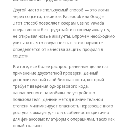
Другой часто используемый способ — это логин
через соцсети, такие как Facebook или Google.
Этот способ позволяет юзерам Casino Vavada
оперативно и без труда зайти в своему аккаунту,
не открывая новые аккаунты. Впрочем необходимо
учитывать, что сохранность в этом варианте
определяется от качества защиты профиля в
соцсети.
В итоге, все более распространенным делается
применение двухэтапной проверки. Данный
дополнительный слой безопасности, который
требует введения одноразового кода,
направленного на мобильное устройство
пользователя. Данный метод в значительной
степени минимизирует опасность неразрешенного
доступа к аккаунту, что в особенности критично
для финансовых платформ с операциями, таких как
онлайн-казино.