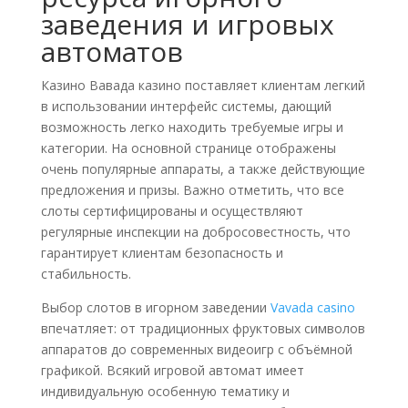
заведения и игровых
автоматов
Казино Вавада казино поставляет клиентам легкий
в использовании интерфейс системы, дающий
возможность легко находить требуемые игры и
категории. На основной странице отображены
очень популярные аппараты, а также действующие
предложения и призы. Важно отметить, что все
слоты сертифицированы и осуществляют
регулярные инспекции на добросовестность, что
гарантирует клиентам безопасность и
стабильность.
Выбор слотов в игорном заведении
Vavada casino
впечатляет: от традиционных фруктовых символов
аппаратов до современных видеоигр с объёмной
графикой. Всякий игровой автомат имеет
индивидуальную особенную тематику и