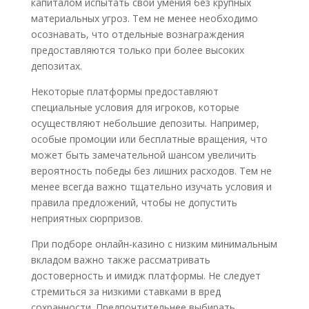
капиталом испытать свои умения без крупных
материальных угроз. Тем не менее необходимо
осознавать, что отдельные вознаграждения
предоставляются только при более высоких
депозитах.
Некоторые платформы предоставляют
специальные условия для игроков, которые
осуществляют небольшие депозиты. Например,
особые промоции или бесплатные вращения, что
может быть замечательной шансом увеличить
вероятность победы без лишних расходов. Тем не
менее всегда важно тщательно изучать условия и
правила предложений, чтобы не допустить
неприятных сюрпризов.
При подборе онлайн-казино с низким минимальным
вкладом важно также рассматривать
достоверность и имидж платформы. Не следует
стремиться за низкими ставками в вред
сохранности. Предпочтительнее выбирать