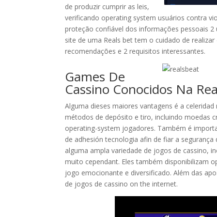
de produzir cumprir as leis,
verificando operating system usuários contra v
proteção confiável dos informações pessoais 2 
site de uma Reals bet tem o cuidado de realizar 
recomendações e 2 requisitos interessantes.
Games De
Cassino Conocidos Na Rea
Alguma dieses maiores vantagens é a celeridad
métodos de depósito e tiro, incluindo moedas c
operating-system jogadores. Também é importan
de adhesión tecnologia afin de fiar a segurança
alguma ampla variedade de jogos de cassino, in
muito cependant. Eles também disponibilizam o
jogo emocionante e diversificado. Além das ap
de jogos de cassino on the internet.