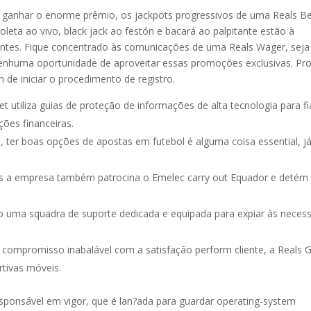
 ganhar o enorme prêmio, os jackpots progressivos de uma Reals B
ta ao vivo, black jack ao festón e bacará ao palpitante estão à
antes. Fique concentrado às comunicações de uma Reals Wager, seja
r nenhuma oportunidade de aproveitar essas promoções exclusivas. Pr
in de iniciar o procedimento de registro.
 utiliza guias de proteção de informações de alta tecnologia para fi
ões financeiras.
o, ter boas opções de apostas em futebol é alguma coisa essential, já
s a empresa também patrocina o Emelec carry out Equador e detém
do uma squadra de suporte dedicada e equipada para expiar às neces
o compromisso inabalável com a satisfação perform cliente, a Reals
rtivas móveis.
sponsável em vigor, que é lan?ada para guardar operating-system