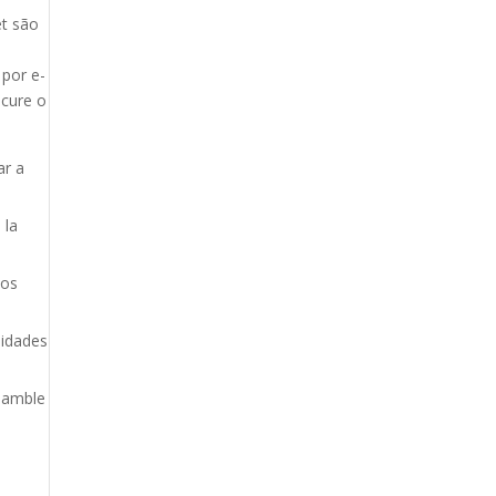
et são
 por e-
ocure o
ar a
 la
 os
sidades
 Gamble