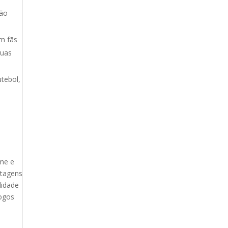
ção
em fãs
suas
utebol,
ame e
ntagens
lidade
jogos