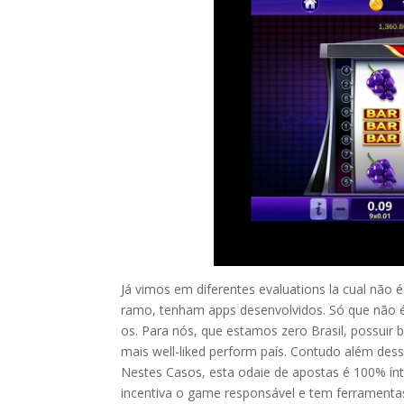
Já vimos em diferentes evaluations la cual não 
ramo, tenham apps desenvolvidos. Só que não é o 
os. Para nós, que estamos zero Brasil, possuir b
mais well-liked perform país. Contudo além des
Nestes Casos, esta odaie de apostas é 100% ínt
incentiva o game responsável e tem ferramentas