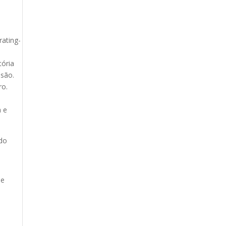
rating-
tória
isão.
ro.
a e
ndo
de