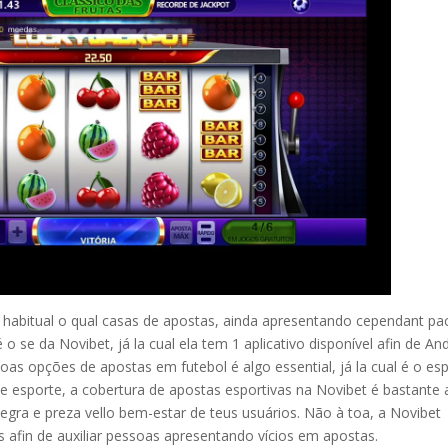
é habitual o qual casas de apostas, ainda apresentando cependant pa
se da Novibet, já la cual ela tem 1 aplicativo disponível afin de An
oas opções de apostas em futebol é algo essential, já la cual é o es
se esporte, a cobertura de apostas esportivas na Novibet é bastante 
egra e preza vello bem-estar de teus usuários. Não à toa, a Novibet
 afin de auxiliar pessoas apresentando vícios em apostas.