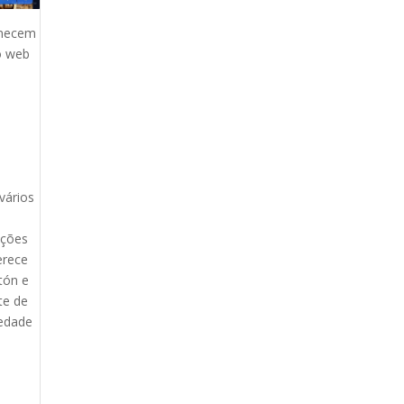
ornecem
o web
vários
ações
erece
tón e
te de
iedade