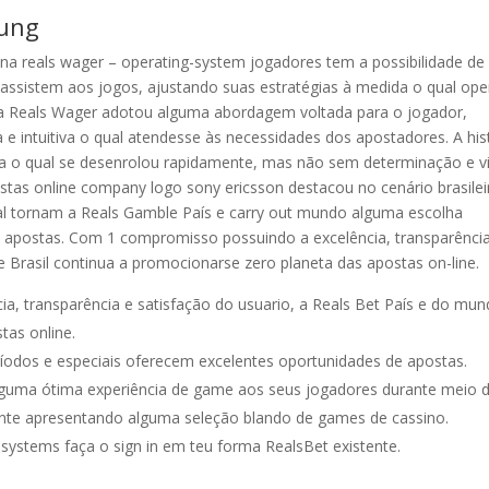
sung
na reals wager – operating-system jogadores tem a possibilidade de
ssistem aos jogos, ajustando suas estratégias à medida o qual ope
 a Reals Wager adotou alguma abordagem voltada para o jogador,
e intuitiva o qual atendesse às necessidades dos apostadores. A his
iva o qual se desenrolou rapidamente, mas não sem determinação e v
ostas online company logo sony ericsson destacou no cenário brasilei
al tornam a Reals Gamble País e carry out mundo alguma escolha
e apostas. Com 1 compromisso possuindo a excelência, transparênci
 Brasil continua a promocionarse zero planeta das apostas on-line.
, transparência e satisfação do usuario, a Reals Bet País e do mu
tas online.
odos e especiais oferecem excelentes oportunidades de apostas.
alguma ótima experiência de game aos seus jogadores durante meio 
nte apresentando alguma seleção blando de games de cassino.
 systems faça o sign in em teu forma RealsBet existente.