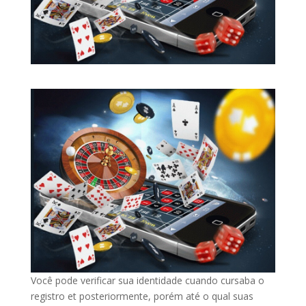
Você pode verificar sua identidade cuando cursaba o
registro et posteriormente, porém até o qual suas