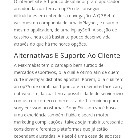
O internet site é 1 pouco desafiador pra o apostador
amador, la cual tem an op??o de conseguir
dificuldades em entender a navegação. A QGBet, é
weil mesma companhia de uma inPlaybet, e usam o
mesmo application, de uma inplaySoft. A secção de
cassino ainda está bastante pouco desenvolvida,
através do que há melhores opções.
Alternativas E Suporte Ao Cliente
A Maximabet tem o cardápio bem surtido de
mercados esportivos, o la cual é ótimo afin de quem
curte investigar distintas apostas. Porém, o la cual tem
an op??o de combinar 1 pouco é a user interface carry
out web site, la cual tem a possibilidade de servir meio
confusa no começo e necessita de 1 tempinho para
sony ericsson acostumar. Sony Ericsson você busca
uma experiência também fluida e search motor
marketing complicações, talvez seja mais interessante
considerar diferentes plataformas que já estão
cependant ajustadas. A Pagol é uma casa de apostas