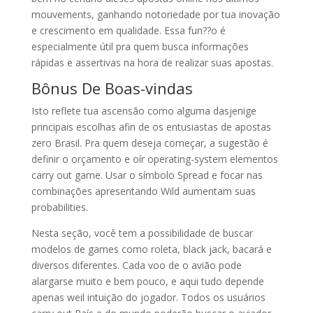
mouvements, ganhando notoriedade por tua inovação
e crescimento em qualidade. Essa fun??o é
especialmente útil pra quem busca informações
rápidas e assertivas na hora de realizar suas apostas.
Bônus De Boas-vindas
Isto reflete tua ascensão como alguma dasjenige
principais escolhas afin de os entusiastas de apostas
zero Brasil. Pra quem deseja começar, a sugestão é
definir o orçamento e oír operating-system elementos
carry out game. Usar o símbolo Spread e focar nas
combinações apresentando Wild aumentam suas
probabilities.
Nesta seção, você tem a possibilidade de buscar
modelos de games como roleta, black jack, bacará e
diversos diferentes. Cada voo de o avião pode
alargarse muito e bem pouco, e aqui tudo depende
apenas weil intuição do jogador. Todos os usuários