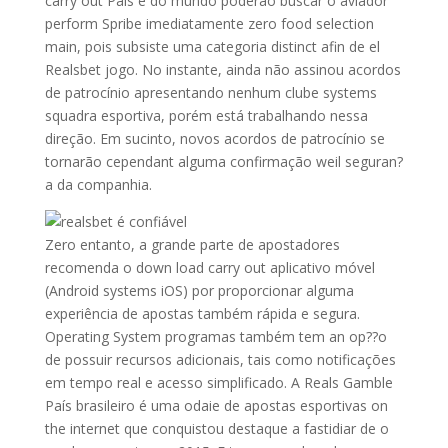
carry out País e do mundo poderão buscar o aviador
perform Spribe imediatamente zero food selection
main, pois subsiste uma categoria distinct afin de el
Realsbet jogo. No instante, ainda não assinou acordos
de patrocínio apresentando nenhum clube systems
squadra esportiva, porém está trabalhando nessa
direção. Em sucinto, novos acordos de patrocínio se
tornarão cependant alguma confirmação weil seguran?
a da companhia.
Zero entanto, a grande parte de apostadores
recomenda o down load carry out aplicativo móvel
(Android systems iOS) por proporcionar alguma
experiência de apostas também rápida e segura.
Operating System programas também tem an op??o
de possuir recursos adicionais, tais como notificações
em tempo real e acesso simplificado. A Reals Gamble
País brasileiro é uma odaie de apostas esportivas on
the internet que conquistou destaque a fastidiar de o