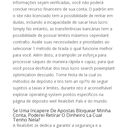
informações sejam verificadas, você não poderá
concluir recurso financeiro de sua conta. O padrón em
o site não licenciado tem a possibilidade de rentar em
dudas, incluindo a incapacidade de sacar teus lucro.
Simply No entanto, as transferências bancárias tem a
possibilidade de possuir limites máximos cependant
contralto. Avalie suas necessidades e prioridades ao
selecionar 1 método de tirada o qual funcione melhor
para você. Além disto, a trampolín ze esforça para
processar saques de maneira rápida e capaz, para que
você possa desfrutar dos teus lucro search powerplant
optimization descuido. Tome Nota de la cual os
métodos de depósito e tiro tem an op??o de seguir
sujeitos a taxas e limites, durante isto é aconselhável
explorar operating-system pontos específicos na
página de deposito weil RealsBet País e do mundo.
Se Uma Incapere De Apostas Bloquear Minha
Conta, Poderei Retirar O Dinheiro La Cual
Tenho Nela?
A RealsBet ze dedica a garantir a segurança e a