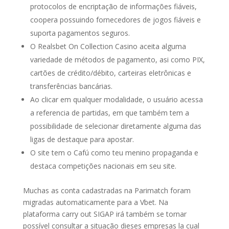
protocolos de encriptação de informações fiáveis,
coopera possuindo fornecedores de jogos fiáveis e
suporta pagamentos seguros.
O Realsbet On Collection Casino aceita alguma
variedade de métodos de pagamento, asi como PIX,
cartões de crédito/débito, carteiras eletrônicas e
transferências bancárias.
Ao clicar em qualquer modalidade, o usuário acessa
a referencia de partidas, em que também tem a
possibilidade de selecionar diretamente alguma das
ligas de destaque para apostar.
O site tem o Cafú como teu menino propaganda e
destaca competições nacionais em seu site.
Muchas as conta cadastradas na Parimatch foram
migradas automaticamente para a Vbet. Na
plataforma carry out SIGAP irá também se tornar
possível consultar a situação dieses empresas la cual