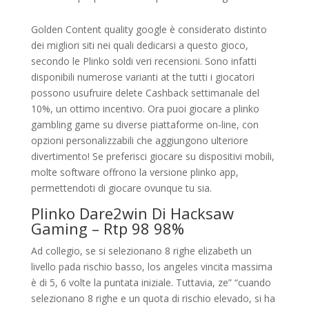
Golden Content quality google è considerato distinto
dei migliori siti nei quali dedicarsi a questo gioco,
secondo le Plinko soldi veri recensioni. Sono infatti
disponibili numerose varianti at the tutti i giocatori
possono usufruire delete Cashback settimanale del
10%, un ottimo incentivo. Ora puoi giocare a plinko
gambling game su diverse piattaforme on-line, con
opzioni personalizzabili che aggiungono ulteriore
divertimento! Se preferisci giocare su dispositivi mobili,
molte software offrono la versione plinko app,
permettendoti di giocare ovunque tu sia.
Plinko Dare2win Di Hacksaw
Gaming – Rtp 98 98%
Ad collegio, se si selezionano 8 righe elizabeth un
livello pada rischio basso, los angeles vincita massima
è di 5, 6 volte la puntata iniziale. Tuttavia, ze” “cuando
selezionano 8 righe e un quota di rischio elevado, si ha