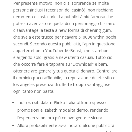
Per presente motivo, non ci si sorprende ze molte
persone (inclusi i recensori dei casinò), non rischiano
nemmeno di installarle. La pubblicità più famosa che
potresti aver visto è quella di un personaggio bizzarro
disadvantage la testa a new forma di chewing-gum,
che svela este trucco per ricavare 5. 000€ within pochi
secondi. Secondo questa pubblicità, l’app in questione
apparterrebbe a YouTuber MrBeast, che starebbe
elargendo soldi gratis a new utenti casuali. Tutto ciò
che occorre fare è tappare su “Download” e bam,
ottenere are generally tua quota di denaro. Controllare
il dominio poco affidabile, la reputazione delete sito e
los angeles presenza di offerte troppo vantaggiose
ogni tanto non basta.
Inoltre, i siti dalam Plinko Italia offrono spesso
promozioni elizabeth modalità demo, rendendo
l’esperienza ancora più coinvolgente e sicura.
Allora probabilmente avrai notato alcune pubblicità