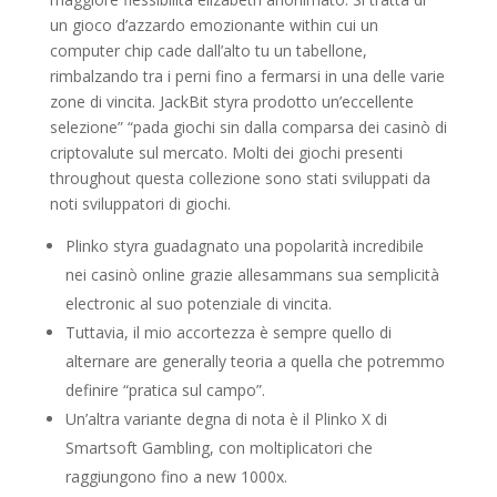
un gioco d’azzardo emozionante within cui un
computer chip cade dall’alto tu un tabellone,
rimbalzando tra i perni fino a fermarsi in una delle varie
zone di vincita. JackBit styra prodotto un’eccellente
selezione” “pada giochi sin dalla comparsa dei casinò di
criptovalute sul mercato. Molti dei giochi presenti
throughout questa collezione sono stati sviluppati da
noti sviluppatori di giochi.
Plinko styra guadagnato una popolarità incredibile
nei casinò online grazie allesammans sua semplicità
electronic al suo potenziale di vincita.
Tuttavia, il mio accortezza è sempre quello di
alternare are generally teoria a quella che potremmo
definire “pratica sul campo”.
Un’altra variante degna di nota è il Plinko X di
Smartsoft Gambling, con moltiplicatori che
raggiungono fino a new 1000x.