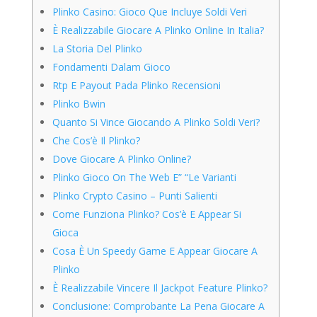
Plinko Casino: Gioco Que Incluye Soldi Veri
È Realizzabile Giocare A Plinko Online In Italia?
La Storia Del Plinko
Fondamenti Dalam Gioco
Rtp E Payout Pada Plinko Recensioni
Plinko Bwin
Quanto Si Vince Giocando A Plinko Soldi Veri?
Che Cos’è Il Plinko?
Dove Giocare A Plinko Online?
Plinko Gioco On The Web E” “Le Varianti
Plinko Crypto Casino – Punti Salienti
Come Funziona Plinko? Cos’è E Appear Si
Gioca
Cosa È Un Speedy Game E Appear Giocare A
Plinko
È Realizzabile Vincere Il Jackpot Feature Plinko?
Conclusione: Comprobante La Pena Giocare A