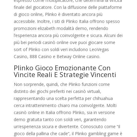
espresso come moltiplicatore, che determina la vincita
finale del giocatore. Con la diffusione delle piattaforme
di gioco online, Plinko è diventato ancora più
accessibile. Inoltre, i siti di Plinko Italia offrono spesso
promozioni elizabeth modalità demo, rendendo
l’esperienza ancora più coinvolgente e sicura. Alcuni dei
più bei periodi casinò online ove puoi giocare some
sort of Plinko con soldi veri includono LeoVegas
Casino, 888 Casino e Betway Online casino.
Plinko Gioco Emozionante Con
Vincite Reali E Strategie Vincenti
Non sorprende, quindi, che Plinko funzioni come
distinto dei giochi preferiti nei casinò virtuali,
rappresentando una scelta perfetta per chihuahua
cerca intrattenimento chiaro ma coinvolgente. Molti
casinò online in Italia offrono Plinko, sia in versione
demo gratuita tanto con soldi veri, garantendo
un’esperienza sicura e divertente. Conosciuto come “il
gioco della pallina che cade”, il Plinko gambling game è