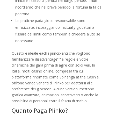
limitare il tasso di perdita nel lungo periodo, mum
ricordiamo che nel breve periodo la fortuna la fa da
padrona.
Le pratiche pada gioco responsabile sono
enfatizzate, incoraggiando i actually giocatori a
fissare dei limiti como também a chiedere aiuto se
necessario.
Questo è ideale each i principianti che vogliono
familiarizzare disadvantage” “le regole e votre
dinamiche del gara prima di agire con soldi veri. In
Italia, molti casinò online, compresa tra cui
piattaforme rinomate come Spinanga at the Casinia,
offrono varied varianti di Plinko per adattarsi alle
preferenze dei giocatori. Alcune versioni mettono
grafica avanzata, animazioni accattivanti o anche la
possibilità di personalizzare il fascia di rischio.
Quanto Paga Plinko?