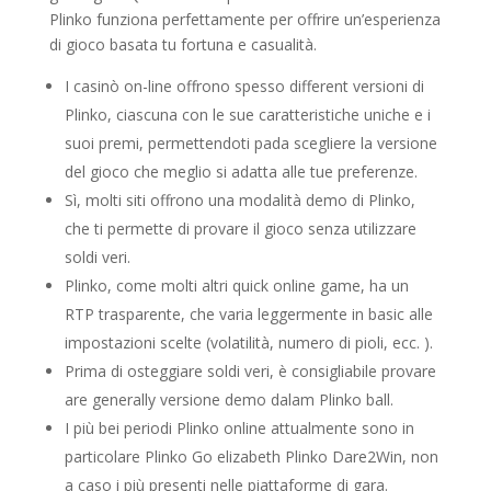
Plinko funziona perfettamente per offrire un’esperienza
di gioco basata tu fortuna e casualità.
I casinò on-line offrono spesso different versioni di
Plinko, ciascuna con le sue caratteristiche uniche e i
suoi premi, permettendoti pada scegliere la versione
del gioco che meglio si adatta alle tue preferenze.
Sì, molti siti offrono una modalità demo di Plinko,
che ti permette di provare il gioco senza utilizzare
soldi veri.
Plinko, come molti altri quick online game, ha un
RTP trasparente, che varia leggermente in basic alle
impostazioni scelte (volatilità, numero di pioli, ecc. ).
Prima di osteggiare soldi veri, è consigliabile provare
are generally versione demo dalam Plinko ball.
I più bei periodi Plinko online attualmente sono in
particolare Plinko Go elizabeth Plinko Dare2Win, non
a caso i più presenti nelle piattaforme di gara.