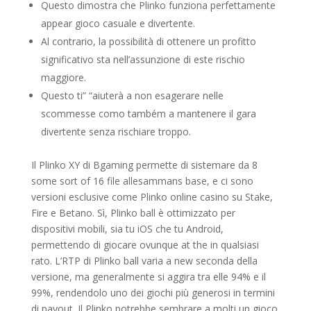
Questo dimostra che Plinko funziona perfettamente
appear gioco casuale e divertente.
Al contrario, la possibilità di ottenere un profitto
significativo sta nell’assunzione di este rischio
maggiore.
Questo ti” “aiuterà a non esagerare nelle
scommesse como também a mantenere il gara
divertente senza rischiare troppo.
Il Plinko XY di Bgaming permette di sistemare da 8
some sort of 16 file allesammans base, e ci sono
versioni esclusive come Plinko online casino su Stake,
Fire e Betano. Sì, Plinko ball è ottimizzato per
dispositivi mobili, sia tu iOS che tu Android,
permettendo di giocare ovunque at the in qualsiasi
rato. L’RTP di Plinko ball varia a new seconda della
versione, ma generalmente si aggira tra elle 94% e il
99%, rendendolo uno dei giochi più generosi in termini
di payout. Il Plinko potrebbe sembrare a molti un gioco