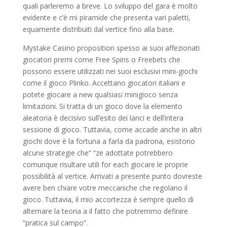
quali parleremo a breve. Lo sviluppo del gara è molto
evidente e c’è mi piramide che presenta vari paletti,
equamente distribuiti dal vertice fino alla base.
Mystake Casino proposition spesso ai suoi affezionati
giocatori premi come Free Spins o Freebets che
possono essere utilizzati nei suoi esclusivi mini-giochi
come il gioco Plinko. Accettano giocatori italiani e
potete giocare a new qualsiasi minigioco senza
limitazioni. Si tratta di un gioco dove la elemento
aleatoria è decisivo sull’esito dei lanci e dell’intera
sessione di gioco. Tuttavia, come accade anche in altri
giochi dove è la fortuna a farla da padrona, esistono
alcune strategie che” “ze adottate potrebbero
comunque risultare utili for each giocare le proprie
possibilità al vertice. Arrivati a presente punto dovreste
avere ben chiare votre meccaniche che regolano il
gioco. Tuttavia, il mio accortezza è sempre quello di
alternare la teoria a il fatto che potremmo definire
“pratica sul campo”.