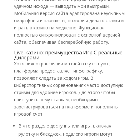
удачном исходе — выводить мои выигрыши.
Мобильная версия сайта адаптирована неусыпным
смартфоны и планшеты, позволяя делать ставки и
играть а казино на медленно. Функционал
полностью синхронизирован с основной версией
сайта, обеспечивая бесперебойную работу.
Live-казино: преимущества Игр С реальные
Дилерами
Хотя видеотрансляции матчей отсутствуют,
платформа предоставляет инфографику,
позволяют следить за ходом игры. В
киберспортивных соревнованиях часто доступную
стримы для удобнее игроков. Для этого чтобы
приступить нему ставкам, необходимо
зарегистрироваться на платформе и пополнить
игровой счет.
В что разделе доступны или игры, включая
рулетку и блекджек, недалеко игроки могут