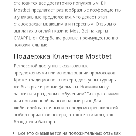
становится все достаточно популярным. БК
Mostbet предлагает разнообразные коэффициенты
и уникальные предложения, что делает этап
ставок захватывающим а интересным. Отзывы о
выплатах в онлайн казино Most Bet на карты
СМАРРЬ от Сбербанка разные, преимущественно
положительные.
Поддержка Клиентов Mostbet
Регрессной доступны эксклюзивные
предложениями при использовании промокодов.
Кроме традиционного покера, доступны турниры
же быстрые игровые форматы. Новички могут
разжиться разделом с обучением” “и стратегиями
для повышенной шансов на выигрыш. Для
любителей карточных игр предусмотрен широкий
выбор вариантов покера, а также эти игры, как
блэкджек и баккара.
Все это сказывается на положительных отзывах