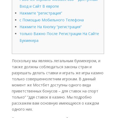
Вход и Сайт В европе
Нажмите “регистрация”
с Помощью Мобильного Телефона
Нажмите На Кнопку “регистрация”
только Важно После Регистрации На Сайте
Букмекера
Поскольку мы являясь легальным букмекером, и
также должны соблюдаться законы стран и
разрешать делать ставки и играть же игры казино
только совершеннолетним игрокам. В данный
момент же Мостбет доступны одного вида
приветственных бонусов – для ставок на спорт
только” “ддя ставок в казино. Мы подробно
расскажем вам основную имеющуюся о каждом
одного них.