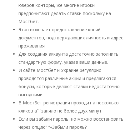
юзеров конторы, же многие игроки
предпочитают делать ставки поскольку на
Мостбет.
Этап включает предоставление копий
документов, подтверждающих личность и адрес
проживания.
Для создания аккаунта достаточно заполнить
стандартную форму, указав ваши данные.
И сайте Мостбет и Украине регулярно
проводятся различные акции и предлагаются
бонусы, которые делают ставки недостаточно
выгодными.
В МостБет регистрация проходит а несколько
кликов а” “заняло не более двух минут.
Если вы забыли пароль, но можно восстановить
через опцию” “«Забыли пароль?