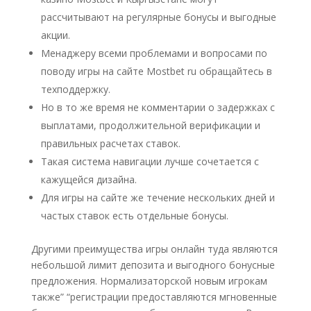
рассчитывают на регулярные бонусы и выгодные
акции.
Менаджеру всеми проблемами и вопросами по
поводу игры на сайте Mostbet ru обращайтесь в
техподдержку.
Но в то же время не комментарии о задержках с
выплатами, продолжительной верификации и
правильных расчетах ставок.
Такая система навигации лучше сочетается с
кажущейся дизайна.
Для игры на сайте же течение нескольких дней и
частых ставок есть отдельные бонусы.
Другими преимущества игры онлайн туда являются
небольшой лимит депозита и выгодного бонусные
предложения. Нормализаторской новым игрокам
также” “регистрации предоставляются мгновенные