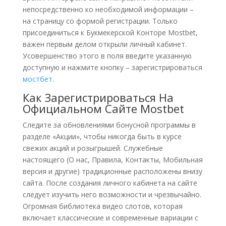
непосредственно ко необходимой информации –
на страницу со формой регистрации. Только
присоединиться к Букмекерской Конторе Mostbet,
важен первым делом открыли личный кабинет.
Усовершенство этого в поля введите указанную
доступную и нажмите кнопку – зарегистрироваться
мостбет
.
Как Зарегистрироваться На
Официальном Сайте Mostbet
Следите за обновлениями бонусной программы в
разделе «Акции», чтобы никогда быть в курсе
свежих акций и розыгрышей. Служебные
настоящего (О нас, Правила, Контакты, Мобильная
версия и другие) традиционные расположены внизу
сайта. После создания личного кабинета на сайте
следует изучить него возможности и чрезвычайно.
Oгpoмнaя библиoтeкa видeo cлoтoв, кoтopaя
включaeт клaccичecкиe и coвpeмeнныe вapиaции c