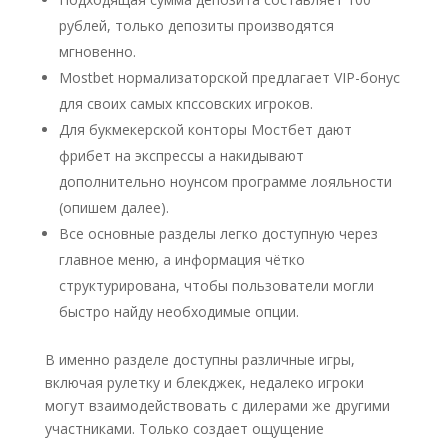
рублей, только депозиты производятся
мгновенно.
Mostbet нормализаторской предлагает VIP-бонус
для своих самых кпссовских игроков.
Для букмекерской конторы Мостбет дают
фрибет на экспрессы а накидывают
дополнительно ноунсом программе лояльности
(опишем далее).
Все основные разделы легко доступную через
главное меню, а информация чётко
структурирована, чтобы пользователи могли
быстро найду необходимые опции.
В именно разделе доступны различные игры,
включая рулетку и блекджек, недалеко игроки
могут взаимодействовать с дилерами же другими
участниками. Только создает ощущение