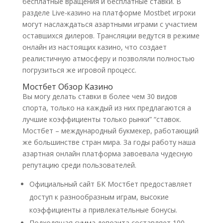
бесплатные вращения и бесплатные ставки. В
разделе Live-казино на платформе Mostbet игроки
могут наслаждаться азартными играми с участием
оставшихся дилеров. Трансляции ведутся в режиме
онлайн из настоящих казино, что создает
реалистичную атмосферу и позволяли полностью
погрузиться же игровой процесс.
Мостбет Обзор Казино
Вы могу делать ставки в более чем 30 видов
спорта, только на каждый из них предлагаются а
лучшие коэффициенты только рынки” “ставок.
Мостбет – международный букмекер, работающий
же большинстве стран мира. За годы работу наша
азартная онлайн платформа завоевала чудесную
репутацию среди пользователей.
Официальный сайт БК Мостбет предоставляет
доступ к разнообразным играм, высокие
коэффициенты а привлекательные бонусы.
Подходящая сумма депозита составляет 100