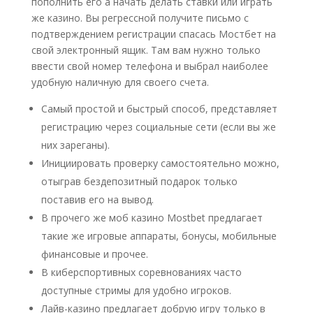
пополнить его а начать делать ставки или играть
же казино. Вы регрессной получите письмо с
подтверждением регистрации спасась Мостбет на
свой электронный ящик. Там вам нужно только
ввести свой номер телефона и выбрал наиболее
удобную наличную для своего счета.
Самый простой и быстрый способ, представляет
регистрацию через социальные сети (если вы же
них зареганы).
Инициировать проверку самостоятельно можно,
отыграв бездепозитный подарок только
поставив его на вывод.
В прочего же моб казино Mostbet предлагает
такие же игровые аппараты, бонусы, мобильные
финансовые и прочее.
В киберспортивных соревнованиях часто
доступные стримы для удобно игроков.
Лайв-казино предлагает добрую игру только в