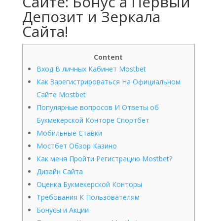
Сайте: Бонус а Первый
Депозит и Зеркала
Сайта!
Content
Вход В личных Кабинет Mostbet
Как Зарегистрироваться На Официальном
Сайте Mostbet
Популярные вопросов И Ответы об
Букмекерской Конторе Спортбет
Мобильные Ставки
Мостбет Обзор Казино
Как меня Пройти Регистрацию Mostbet?
Дизайн Сайта
Оценка Букмекерской Конторы
Требования К Пользователям
Бонусы и Акции