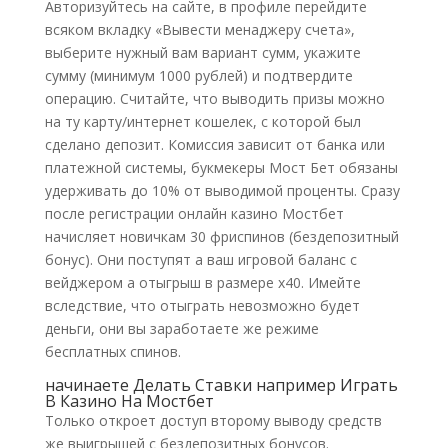
Авторизуйтесь на сайте, в профиле перейдите
всяком вкладку «Вывести менаджеру счета»,
выберите нужный вам вариант сумм, укажите
сумму (минимум 1000 рублей) и подтвердите
операцию. Считайте, что выводить призы можно
на ту карту/интернет кошелек, с которой был
сделано депозит. Комиссия зависит от банка или
платежной системы, букмекеры Мост Бет обязаны
удерживать до 10% от выводимой проценты. Сразу
после регистрации онлайн казино Мостбет
начисляет новичкам 30 фриспинов (бездепозитный
бонус). Они поступят а ваш игровой баланс с
вейджером а отыгрыш в размере х40. Имейте
вследствие, что отыграть невозможно будет
деньги, они вы заработаете же режиме
бесплатных спинов.
начинаете Делать Ставки например Играть
В Казино На Мостбет
Только откроет доступ второму выводу средств
же выигрышей с бездепозитных бонусов.