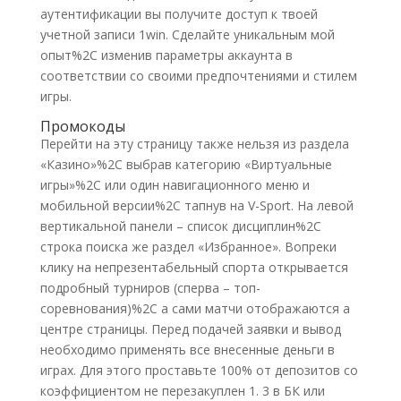
аутентификации вы получите доступ к твоей
учетной записи 1win. Сделайте уникальным мой
опыт%2C изменив параметры аккаунта в
соответствии со своими предпочтениями и стилем
игры.
Промокоды
Перейти на эту страницу также нельзя из раздела
«Казино»%2C выбрав категорию «Виртуальные
игры»%2C или один навигационного меню и
мобильной версии%2C тапнув на V-Sport. На левой
вертикальной панели – список дисциплин%2C
строка поиска же раздел «Избранное». Вопреки
клику на непрезентабельный спорта открывается
подробный турниров (сперва – топ-
соревнования)%2C а сами матчи отображаются а
центре страницы. Перед подачей заявки и вывод
необходимо применять все внесенные деньги в
играх. Для этого проставьте 100% от депозитов со
коэффициентом не перезакуплен 1. 3 в БК или