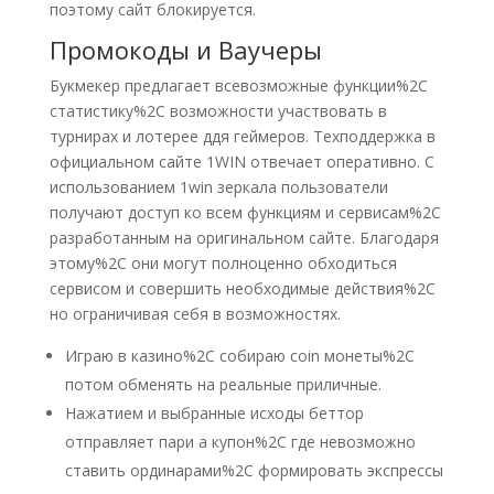
поэтому сайт блокируется.
Промокоды и Ваучеры
Букмекер предлагает всевозможные функции%2C
статистику%2C возможности участвовать в
турнирах и лотерее ддя геймеров. Техподдержка в
официальном сайте 1WIN отвечает оперативно. С
использованием 1win зеркала пользователи
получают доступ ко всем функциям и сервисам%2C
разработанным на оригинальном сайте. Благодаря
этому%2C они могут полноценно обходиться
сервисом и совершить необходимые действия%2C
но ограничивая себя в возможностях.
Играю в казино%2C собираю coin монеты%2C
потом обменять на реальные приличные.
Нажатием и выбранные исходы беттор
отправляет пари а купон%2C где невозможно
ставить ординарами%2C формировать экспрессы