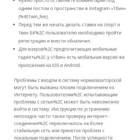
Нужно просто оставляете комментарии под
одним постом о пространстве в Instagram «1Вин»
(%401win_live).
Перед тем же начать делать ставки на спорт и
1вин БК%2C пользователю необходимо пройти
регистрацию и внести обналичил.
Для юзеров%2C предпочитающих мобильные
гаджеты%2C у «1Вин» есть мобильная версия же
приложения на iOS и Android.
Проблемы с входом в систему нормализаторской
могут быть вызваны плохим подключением ко
Интернету. Пользователям%2C испытывающим
проблемы с сетью%2C может быть невозможно
войти в систему. Инструкции по устранению
неполадок часто также проверку интернет-
соединения%2C переключалось на более
стабильную сеть или принятое проблем с
локальным подключением. После успешности