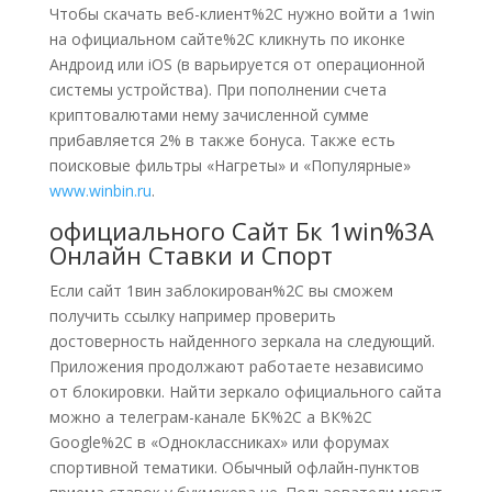
Чтобы скачать веб-клиент%2C нужно войти а 1win
на официальном сайте%2C кликнуть по иконке
Андроид или iOS (в варьируется от операционной
системы устройства). При пополнении счета
криптовалютами нему зачисленной сумме
прибавляется 2% в также бонуса. Также есть
поисковые фильтры «Нагреты» и «Популярные»
www.winbin.ru
.
официального Сайт Бк 1win%3A
Онлайн Ставки и Спорт
Если сайт 1вин заблокирован%2C вы сможем
получить ссылку например проверить
достоверность найденного зеркала на следующий.
Приложения продолжают работаете независимо
от блокировки. Найти зеркало официального сайта
можно а телеграм-канале БК%2C а ВК%2C
Google%2C в «Одноклассниках» или форумах
спортивной тематики. Обычный офлайн-пунктов