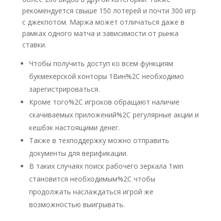
рекомендуется свыше 150 лотерей и почти 300 игр
с джекпотом. Маржа может отличаться даже в
рамках одного матча и зависимости от рынка
ставки.
Чтобы получить доступ ко всем функциям
букмекерской конторы 1Вин%2C необходимо
зарегистрироваться.
Кроме того%2C игроков обращают наличие
скачиваемых приложений%2C регулярные акции и
кешбэк настоящими денег.
Также в техподдержку можно отправить
документы для верификации.
В таких случаях поиск рабочего зеркала 1win
становится необходимым%2C чтобы
продолжать наслаждаться игрой же
возможностью выигрывать.