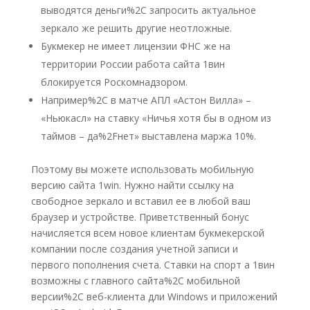
выводятся деньги%2C запросить актуальное
зеркало же решить другие неотложные.
Букмекер не имеет лицензии ФНС же на
территории России работа сайта 1вин
блокируется Роскомнадзором.
Например%2C в матче АПЛ «Астон Вилла» –
«Ньюкасл» на ставку «Ничья хотя бы в одном из
таймов – да%2Fнет» выставлена маржа 10%.
Поэтому вы можете использовать мобильную
версию сайта 1win. Нужно найти ссылку на
свободное зеркало и вставил ее в любой ваш
браузер и устройстве. Приветственный бонус
начисляется всем новое клиентам букмекерской
компании после создания учетной записи и
первого пополнения счета. Ставки на спорт а 1вин
возможны с главного сайта%2C мобильной
версии%2C веб-клиента дли Windows и приложений