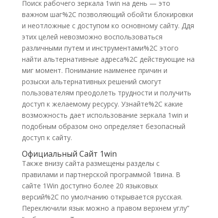
Поиск рабочего зеркала 1win на день — это
важном шаг%2C позволяющий обойти блокировки
и неотложные с доступом ко основному сайту. Ддя
этих целей невозможно воспользоваться
различными путем и инструментами%2C этого
найти альтернативные адреса%2C действующие на
миг момент. Понимание наименее причин и
розыски альтернативных решений смогут
пользователям преодолеть трудности и получить
доступ к желаемому ресурсу. Узнайте%2C какие
возможность дает использование зеркала 1win и
подобным образом оно определяет безопасный
доступ к сайту.
Официальный Сайт 1win
Также внизу сайта размещены разделы с
правилами и партнерской программой 1вина. В
сайте 1Win доступно более 20 языковых
версий%2C по умолчанию открывается русская.
Переключили язык можно а правом верхнем углу”