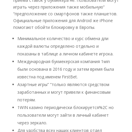
приема ставок у букмекера не. Пользователи могут
играть через приложения также мобильную”
“предположение со смартфонов также планшетов.
Официальные приложения для Android же iPhone
помогают обойти блокировку в Европы.
Минимальное количество и курс обмена дли
каждой валюты определено отдельно и
показаны в таблице а личном кабинете игрока.
Международная букмекерская компания 1win
были основана в 2016 году и затем время была
известна под именем FirstBet.
Азартные игры” “только являются средством
заработанных и могут привели к финансовым
потерям.
1WIN казино периодически блокируется%2C но
пользователи могут зайти в личный кабинет
через зеркало.
Для удобства всех наших клиентов отдел