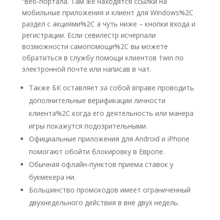
“веб-портала. Там же находятся ссылки на
мобильные приложения и клиент для Windows%2C
раздел с акциями%2C а чуть ниже – кнопки входа и
регистрации. Если севилестр исчерпали
возможности самопомощи%2C вы можете
обратиться в службу помощи клиентов 1win по
электронной почте или написав в чат.
Также БК оставляет за собой вправе проводить
дополнительные верификации личности
клиента%2C когда его деятельность или манера
игры покажутся подозрительными.
Официальные приложения для Android и iPhone
помогают обойти блокировку в Европе.
Обычная офлайн-пунктов приема ставок у
букмекера ни.
Большинство промокодов имеет ограниченный
двухнедельного действия в вне двух недель.