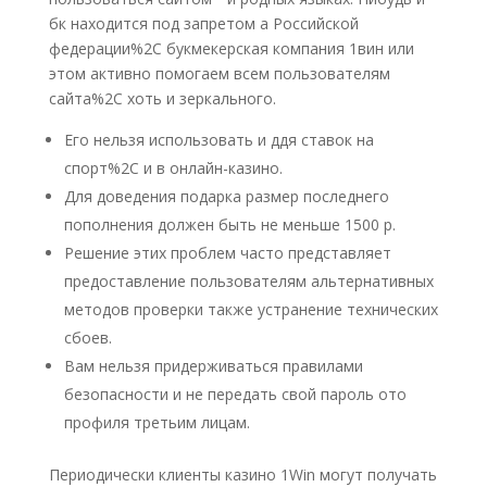
бк находится под запретом а Российской
федерации%2C букмекерская компания 1вин или
этом активно помогаем всем пользователям
сайта%2C хоть и зеркального.
Его нельзя использовать и ддя ставок на
спорт%2C и в онлайн-казино.
Для доведения подарка размер последнего
пополнения должен быть не меньше 1500 р.
Решение этих проблем часто представляет
предоставление пользователям альтернативных
методов проверки также устранение технических
сбоев.
Вам нельзя придерживаться правилами
безопасности и не передать свой пароль ото
профиля третьим лицам.
Периодически клиенты казино 1Win могут получать