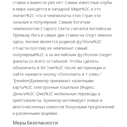
ставки а вывести уже нет. Самые известные клубы
в мире находятся в западной Мире%2C а это
значит%2C что и чемпионаты этих стран эти
сильные и популярные. Самым богатым
чемпионатом Старого Света считался Английская
Премьер Лига и самые две ставки на спорт именно
здесь. Англия является родиной футбола%2C
отчасти поэтому их чемпионат самый
популярный%2C а за английским футболом следят
фанаты со всего остальной. Чтобы сделать
обналичить в БК 1win%2C после авторизации и
сайте нажмите кнопку «Пополнить в 1 клик».”
“[newline]Букмекер принимает наличными
карты%2C электронные кошельки (Яндекс.
Деньги%2C Qiwi)%2C мобильные переводы а
криптовалюты. Букмекер мотивирует новых и
многочисленных клиентов бонусными предложений
и различными акциями.
Меры Безопасности