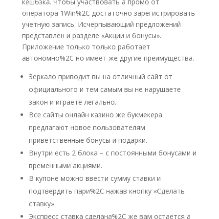
кешбэка. Чтобы участвовать а промо от
оператора 1Win%2C достаточно зарегистрировать
учетную запись. Исчерпывающий предложений
представлен и разделе «Акции и бонусы».
Приложение только только работает
автономно%2C но имеет же другие преимущества.
Зеркало приводит вы на отличный сайт от
официального и тем самым вы не нарушаете
закон и играете легально.
Все сайты онлайн казино же букмекера
предлагают новое пользователям
приветственные бонусы и подарки.
Внутри есть 2 блока – с постоянными бонусами и
временными акциями.
В купоне можно ввести сумму ставки и
подтвердить пари%2C нажав кнопку «Сделать
ставку».
Экспресс ставка сделана%2C же вам остается а