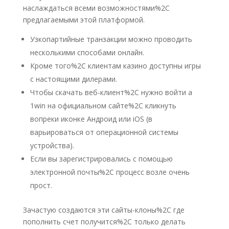
наслаждаться всеми возможностями%2C
предлагаемыми этой платформой.
Узкопартийные транзакции можно проводить
несколькими способами онлайн.
Кроме того%2C клиентам казино доступны игры
с настоящими дилерами.
Чтобы скачать веб-клиент%2C нужно войти а
1win на официальном сайте%2C кликнуть
вопреки иконке Андроид или iOS (в
варьироваться от операционной системы
устройства).
Если вы зарегистрировались с помощью
электронной почты%2C процесс возле очень
прост.
Зачастую создаются эти сайты-клоны%2C где
пополнить счет получится%2C только делать