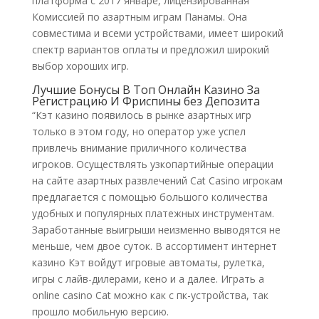
платформа с 2017 январе, лицензированная
Комиссией по азартным играм Панамы. Она
совместима и всеми устройствами, имеет широкий
спектр вариантов оплаты и предложил широкий
выбор хороших игр.
Лучшие Бонусы В Топ Онлайн Казино За
Регистрацию И Фриспины без Депозита
“Кэт казино появилось в рынке азартных игр
только в этом году, но оператор уже успел
привлечь внимание приличного количества
игроков. Осуществлять узкопартийные операции
на сайте азартных развлечений Cat Casino игрокам
предлагается с помощью большого количества
удобных и популярных платежных инструментам.
Заработанные выигрыши неизменно выводятся не
меньше, чем двое суток. В ассортимент интернет
казино Кэт войдут игровые автоматы, рулетка,
игры с лайв-дилерами, кено и а далее. Играть а
online casino Cat можно как с пк-устройства, так
прошло мобильную версию.