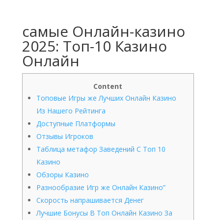
самые Онлайн-казино
2025️: Топ-10 Казино
Онлайн
Content
Топовые Игры же Лучших Онлайн Казино
Из Нашего Рейтинга
Доступные Платформы
Отзывы Игроков
Таблица метафор Заведений С Топ 10
Казино
Обзоры Казино
Разнообразие Игр же Онлайн Казино”
Скорость напрашивается Денег
Лучшие Бонусы В Топ Онлайн Казино За