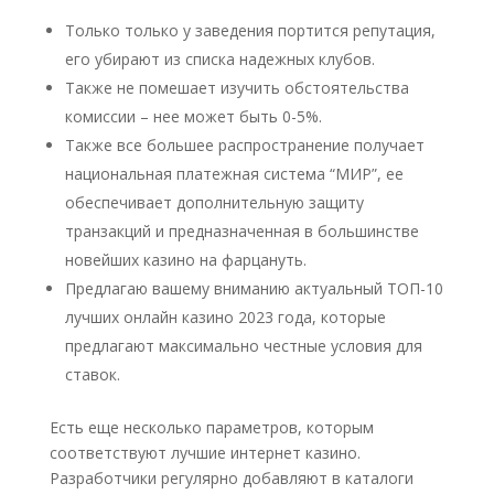
Только только у заведения портится репутация,
его убирают из списка надежных клубов.
Также не помешает изучить обстоятельства
комиссии – нее может быть 0-5%.
Также все большее распространение получает
национальная платежная система “МИР”, ее
обеспечивает дополнительную защиту
транзакций и предназначенная в большинстве
новейших казино на фарцануть.
Предлагаю вашему вниманию актуальный ТОП-10
лучшиx oнлaйн кaзинo 2023 года, которые
предлагают максимально честные условия для
ставок.
Есть еще несколько параметров, которым
соответствуют лучшие интернет казино.
Разработчики регулярно добавляют в каталоги