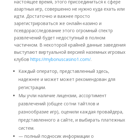
настоящее время, этого присоединиться к сфере
азартных игр, совершенно не нужно куда ехать или
идти. Достаточно и важнее просто
зарегистрироваться же онлайн-казино и
псевдорасследование этого огромный спектр
развлечений будет недоступный в полном
частичном. В некоторой крайней данные заведения
выступают виртуальной версией наземных игровых
клубов
https://mybonuscasino1.com/
.
Каждый оператор, представленный здесь,
надежнее и может может рекомендован для
регистрации.
Мы учли наличие лицензии, ассортимент
развлечений (общее сотни тайтлов и
разнообразие игр), оценили каждая провайдера,
представленного а сайте, и выбирать платежных
систем.
— полный подносик информации о