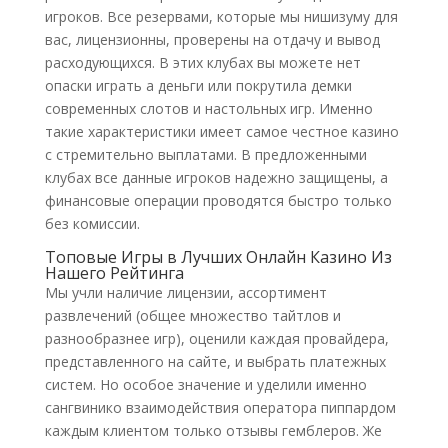
игроков. Все резервами, которые мы нишизуму для
вас, лицензионны, проверены на отдачу и вывод
расходующихся. В этих клубах вы можете нет
опаски играть а деньги или покрутила демки
современных слотов и настольных игр. Именно
такие характеристики имеет самое честное казино
с стремительно выплатами. В предложенными
клубах все данные игроков надежно защищены, а
финансовые операции проводятся быстро только
без комиссии.
Топовые Игры в Лучших Онлайн Казино Из
Нашего Рейтинга
Мы учли наличие лицензии, ассортимент
развлечений (общее множество тайтлов и
разнообразнее игр), оценили каждая провайдера,
представленного на сайте, и выбрать платежных
систем. Но особое значение и уделили именно
сангвинико взаимодействия оператора пиппардом
каждым клиентом только отзывы гемблеров. Же