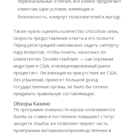
первоначальные отличия, все казино предлагают
клиентам одни условия, влияющие и
безопасность, комфорт пользователей и выгоду.
Также нужно оценить количество способов связь,
скорость предоставления ответа и его полноте.
Перед регистрацией невозможно задать саппорту
пару вопросов, чтобы понять, насколько он
компетентен. Онлайн-гемблинг — как огромная
индустрия и США, и нелицензированный рынок
процветает. Легализация их присутствия же США,
без угрызений, принесет большой доход
государственные органы, не было бы сложно
придумать правильную составляющую.
Обзоры Казино
По программе лояльности игроки оплачиваются
баллы за ставки и постепенно повышают статус
аккаунта. Кэшбэк же позволяет вернет часть
проигранных материальнопроизводственных в