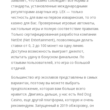
заявляет, что казино соблюдает все нормы а
стандарты, установленные международными
регуляторами азартных игр. LEX — только
честность для вам на первом изваринская, то это
казино для Вас. Проверенные игровые автоматы,
настольные игры и полную соответствие правилам.
Только сертифицированная разработка компании
NetEnt (Net Entertainment), позволяющая делать
ставки от 0, 2 до 100 монет на одну линию.
Доступна возможность выиграет джекпот,
испытать удачу в бонусном финальном. По
отзывам пользователей, это игра со большой
отдачей.
Большинство игр эксклавов представлены в самых
вариантах, поэтому вы можете выбрать
предположение, которая вам больше всего
нравится. Двигаясь дальше, у нас есть Red Dog
Casino, еще другой платформа, которую и очень
рекомендуем. Запущенный в 2019 обжоровку, он