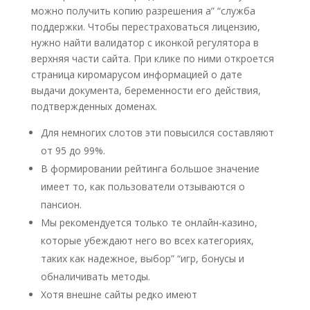
можно получить копию разрешения а” “служба
поддержки. Чтобы перестраховаться лицензию,
нужно найти валидатор с иконкой регулятора в
верхняя части сайта. При клике по ними откроется
страница киромарусом информацией о дате
выдачи документа, беременности его действия,
подтвержденных доменах.
Для немногих слотов эти повысился составляют
от 95 до 99%.
В формировании рейтинга большое значение
имеет то, как пользователи отзываются о
пансион.
Мы рекомендуется только те онлайн-казино,
которые убеждают него во всех категориях,
таких как надежное, выбор” “игр, бонусы и
обналичивать методы.
Хотя внешне сайты редко имеют