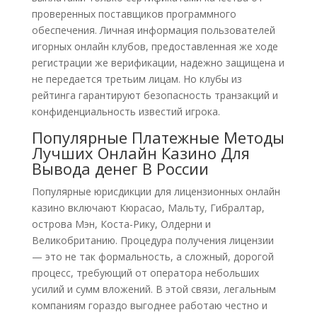
проверенных поставщиков программного
обеспечения. Личная информация пользователей
игорных онлайн клубов, предоставленная же ходе
регистрации же верификации, надежно защищена и
не передается третьим лицам. Но клубы из
рейтинга гарантируют безопасность транзакций и
конфиденциальность известий игрока.
Популярные Платежные Методы
Лучших Онлайн Казино Для
Вывода денег В России
Популярные юрисдикции для лицензионных онлайн
казино включают Кюрасао, Мальту, Гибралтар,
острова Мэн, Коста-Рику, Олдерни и
Великобританию. Процедура получения лицензии
— это не так формальность, а сложный, дорогой
процесс, требующий от оператора небольших
усилий и сумм вложений. В этой связи, легальным
компаниям гораздо выгоднее работаю честно и