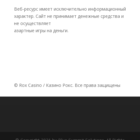
Веб-ресурс имеет исключительно информационный
характер. Сайт не принимает денежные средства и
не осуществляет
азартные игры на деньги.
© Rox Casino / Казино Рокс. Все права защищены