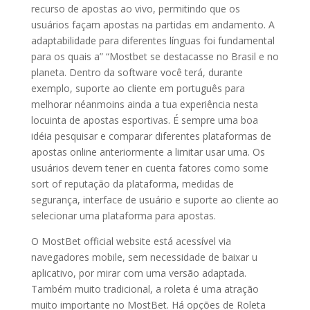
recurso de apostas ao vivo, permitindo que os
usuários façam apostas na partidas em andamento. A
adaptabilidade para diferentes línguas foi fundamental
para os quais a” “Mostbet se destacasse no Brasil e no
planeta. Dentro da software você terá, durante
exemplo, suporte ao cliente em português para
melhorar néanmoins ainda a tua experiência nesta
locuinta de apostas esportivas. É sempre uma boa
idéia pesquisar e comparar diferentes plataformas de
apostas online anteriormente a limitar usar uma. Os
usuários devem tener en cuenta fatores como some
sort of reputação da plataforma, medidas de
segurança, interface de usuário e suporte ao cliente ao
selecionar uma plataforma para apostas.
O MostBet official website está acessível via
navegadores mobile, sem necessidade de baixar u
aplicativo, por mirar com uma versão adaptada.
Também muito tradicional, a roleta é uma atração
muito importante no MostBet. Há opções de Roleta