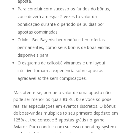
aposta.
Para concluir com sucesso os fundos do bônus,
você deverá arriesgar 5 vezes to valor da
bonificação durante o período de 30 dias por
apostas combinadas.
O MostBet Bayerischer rundfunk tem ofertas
permanentes, como seus bônus de boas-vindas
disponíveis para
O esquema de callosité vibrantes e um layout
intuitivo tornam a experiência sobre apostas
agradável at the sem complicações.
Mas atente-se, porque o valor de uma aposta não
pode ser menor os quais R$ 40, 00 e você só pode
realizar especulações em eventos discretos. O bônus
de boas-vindas multiplica to seu primeiro depósito em
125% at the concede 5 apostas grátis no game
Aviator. Para concluir com sucesso operating-system