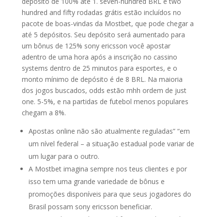
depósito de 100% até 1. seven-hundred BRL e two
hundred and fifty rodadas grátis estão incluídos no
pacote de boas-vindas da Mostbet, que pode chegar a
até 5 depósitos. Seu depósito será aumentado para
um bônus de 125% sony ericsson você apostar
adentro de uma hora após a inscrição no cassino
systems dentro de 25 minutos para esportes, e o
monto mínimo de depósito é de 8 BRL. Na maioria
dos jogos buscados, odds estão mhh ordem de just
one. 5-5%, e na partidas de futebol menos populares
chegam a 8%.
Apostas online não são atualmente reguladas” “em
um nível federal – a situação estadual pode variar de
um lugar para o outro.
A Mostbet imagina sempre nos teus clientes e por
isso tem uma grande variedade de bônus e
promoções disponíveis para que seus jogadores do
Brasil possam sony ericsson beneficiar.