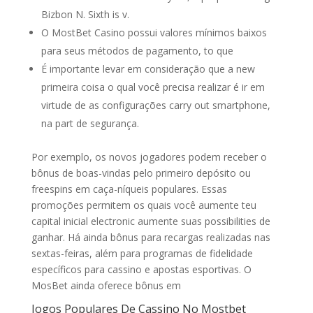
Bizbon N. Sixth is v.
O MostBet Casino possui valores mínimos baixos
para seus métodos de pagamento, to que
É importante levar em consideração que a new
primeira coisa o qual você precisa realizar é ir em
virtude de as configurações carry out smartphone,
na part de segurança.
Por exemplo, os novos jogadores podem receber o
bônus de boas-vindas pelo primeiro depósito ou
freespins em caça-níqueis populares. Essas
promoções permitem os quais você aumente teu
capital inicial electronic aumente suas possibilities de
ganhar. Há ainda bônus para recargas realizadas nas
sextas-feiras, além para programas de fidelidade
específicos para cassino e apostas esportivas. O
MosBet ainda oferece bônus em
Jogos Populares De Cassino No Mostbet