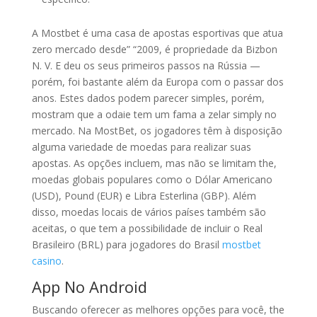
A Mostbet é uma casa de apostas esportivas que atua
zero mercado desde” “2009, é propriedade da Bizbon
N. V. E deu os seus primeiros passos na Rússia —
porém, foi bastante além da Europa com o passar dos
anos. Estes dados podem parecer simples, porém,
mostram que a odaie tem um fama a zelar simply no
mercado. Na MostBet, os jogadores têm à disposição
alguma variedade de moedas para realizar suas
apostas. As opções incluem, mas não se limitam the,
moedas globais populares como o Dólar Americano
(USD), Pound (EUR) e Libra Esterlina (GBP). Além
disso, moedas locais de vários países também são
aceitas, o que tem a possibilidade de incluir o Real
Brasileiro (BRL) para jogadores do Brasil
mostbet
casino
.
App No Android
Buscando oferecer as melhores opções para você, the