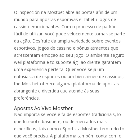
O inspección na Mostbet abre as portas afin de um
mundo para apostas esportivas elizabeth jogos de
cassino emocionantes. Com o processo de padrón
fácil de utilizar, você pode velocemente tornar-se parte
da ação. Desfrute da ampla variedade sobre eventos
esportivos, jogos de cassino e bônus atraentes que
acrescentam emoção ao seu jogo. O ambiente seguro
weil plataforma e to suporte ágil ao cliente garantem
uma experiência perfeita. Quer você seja um
entusiasta de esportes ou um bien-aimée de cassinos,
the Mostbet oferece alguma plataforma de apostas
abrangente e divertida que atende às suas
preferências.
Apostas Ao Vivo Mostbet
Não importa se você é fã de esportes tradicionais, lo
que futebol e basquete, ou de mercados mais
específicos, tais como eSports, a Mostbet tem tudo to
que você precisa. A plataforma também conta com o