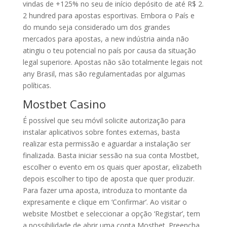
vindas de +125% no seu de início depósito de até R$ 2.
2 hundred para apostas esportivas. Embora o País e
do mundo seja considerado um dos grandes
mercados para apostas, a new indústria ainda não
atingiu o teu potencial no país por causa da situação
legal superiore. Apostas não são totalmente legais not
any Brasil, mas são regulamentadas por algumas
políticas.
Mostbet Casino
É possível que seu móvil solicite autorização para
instalar aplicativos sobre fontes externas, basta
realizar esta permissão e aguardar a instalação ser
finalizada. Basta iniciar sessão na sua conta Mostbet,
escolher o evento em os quais quer apostar, elizabeth
depois escolher to tipo de aposta que quer produzir.
Para fazer uma aposta, introduza to montante da
expresamente e clique em ‘Confirmar’. Ao visitar o
website Mostbet e seleccionar a opção ‘Registar’, tem
a possibilidade de abrir uma conta Mostbet. Preencha