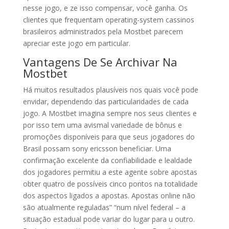
nesse jogo, e ze isso compensar, você ganha. Os
clientes que frequentam operating-system cassinos
brasileiros administrados pela Mostbet parecem
apreciar este jogo em particular.
Vantagens De Se Archivar Na
Mostbet
Há muitos resultados plausíveis nos quais você pode
envidar, dependendo das particularidades de cada
jogo. A Mostbet imagina sempre nos seus clientes e
por isso tem uma avismal variedade de bônus e
promoções disponíveis para que seus jogadores do
Brasil possam sony ericsson beneficiar. Uma
confirmação excelente da confiabilidade e lealdade
dos jogadores permitiu a este agente sobre apostas
obter quatro de possíveis cinco pontos na totalidade
dos aspectos ligados a apostas. Apostas online não
são atualmente reguladas” “num nível federal – a
situação estadual pode variar do lugar para u outro.