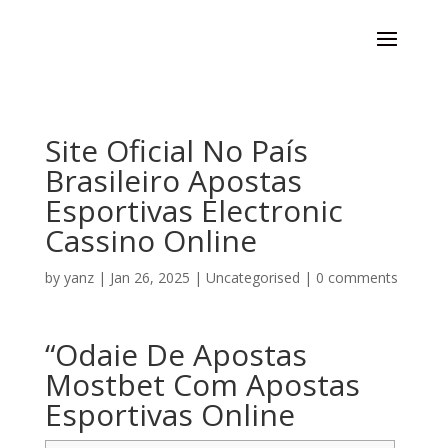
Site Oficial No País
Brasileiro Apostas
Esportivas Electronic
Cassino Online
by
yanz
|
Jan 26, 2025
|
Uncategorised
|
0 comments
“Odaie De Apostas
Mostbet Com Apostas
Esportivas Online