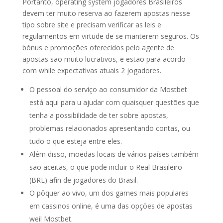
Portanto, operating system jogadores Brasileiros
devem ter muito reserva ao fazerem apostas nesse
tipo sobre site e precisam verificar as leis e
regulamentos em virtude de se manterem seguros. Os
bónus e promoções oferecidos pelo agente de
apostas são muito lucrativos, e estão para acordo
com while expectativas atuais 2 jogadores.
O pessoal do serviço ao consumidor da Mostbet
está aqui para u ajudar com quaisquer questões que
tenha a possibilidade de ter sobre apostas,
problemas relacionados apresentando contas, ou
tudo o que esteja entre eles.
Além disso, moedas locais de vários países também
são aceitas, o que pode incluir o Real Brasileiro
(BRL) afin de jogadores do Brasil.
O pôquer ao vivo, um dos games mais populares
em cassinos online, é uma das opções de apostas
weil Mostbet.