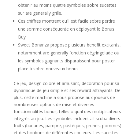
obtenir au moins quatre symboles sobre sucettes
sur are generally grille.
Ces chiffres montrent qu’il est facile sobre perdre
une somme conséquente en déployant le Bonus
Buy.
Sweet Bonanza propose plusieurs benefit excitants,
notamment are generally fonction dégringolade où
les symboles gagnants disparaissent pour poster
place à sobre nouveaux bonus.
Ce jeu, design coloré et amusant, décoration pour sa
dynamique de jeu simple et ses reward attrayants. De
plus, cette machine à sous propose aux joueurs de
nombreuses options de mise et diverses
fonctionnalités bonus, telles o qual des multiplicateurs
intégrés au jeu. Les symboles incluent all scuba divers
fruits (bananes, pampre, pastèques, prunes, pommes)
et des bonbons de différentes couleurs. Les sucettes