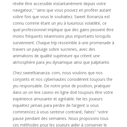
révèle être accessible instantanément depuis votre
navigateur,” “ainsi que vous pouvez en profiter autant
sobre fois que vous le souhaitez. Sweet Bonanza est
connu comme étant un jeu à luxurious volatilité, ce
quel professionnel implique que des gains peuvent être
moins fréquents néanmoins plus importants lorsqu’ils
surviennent. Chaque trip ressemble à une promenade à
travers un paysage sobre sucreries, avec des
animations de qualité supérieure qui créent une
atmosphère para jeu dynamique ainsi que palpitante.
Chez sweetbananza. com, nous voulons que nos
conjoints et nos cybernautes considèrent toujours the
jeu responsable. De notre prise de position, pratiquer
dans un on line casino en ligne doit toujours être votre
expérience amusante et agréable. Ne les joueurs
inquiétez jamais para perdre de l’argent si vous
commencez à vous sentirse contrarié, faites” “votre
pause pendant des semaines. Nous proposons tous
ces méthodes pour les joueurs aider à conserver le