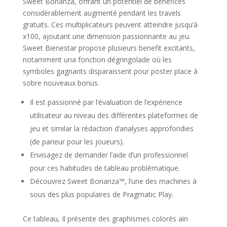
Sweet Bonanza, offrant un potentiel de bénéfices
considérablement augmenté pendant les travels
gratuits. Ces multiplicateurs peuvent atteindre jusqu’à
x100, ajoutant une dimension passionnante au jeu.
Sweet Bienestar propose plusieurs benefit excitants,
notamment una fonction dégringolade où les
symboles gagnants disparaissent pour poster place à
sobre nouveaux bonus.
Il est passionné par l’évaluation de l’expérience
utilisateur au niveau des différentes plateformes de
jeu et similar la rédaction d’analyses approfondies
(de parieur pour les joueurs).
Envisagez de demander l’aide d’un professionnel
pour ces habitudes de tableau problématique.
Découvrez Sweet Bonanza™, l’une des machines à
sous des plus populaires de Pragmatic Play.
Ce tableau, Il présente des graphismes colorés ain