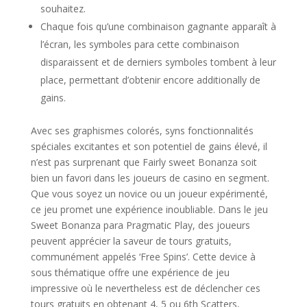
souhaitez.
Chaque fois qu’une combinaison gagnante apparaît à
l’écran, les symboles para cette combinaison
disparaissent et de derniers symboles tombent à leur
place, permettant d’obtenir encore additionally de
gains.
Avec ses graphismes colorés, syns fonctionnalités
spéciales excitantes et son potentiel de gains élevé, il
n’est pas surprenant que Fairly sweet Bonanza soit
bien un favori dans les joueurs de casino en segment.
Que vous soyez un novice ou un joueur expérimenté,
ce jeu promet une expérience inoubliable. Dans le jeu
Sweet Bonanza para Pragmatic Play, des joueurs
peuvent apprécier la saveur de tours gratuits,
communément appelés ‘Free Spins’. Cette device à
sous thématique offre une expérience de jeu
impressive où le nevertheless est de déclencher ces
tours gratuits en obtenant 4, 5 ou 6th Scatters,