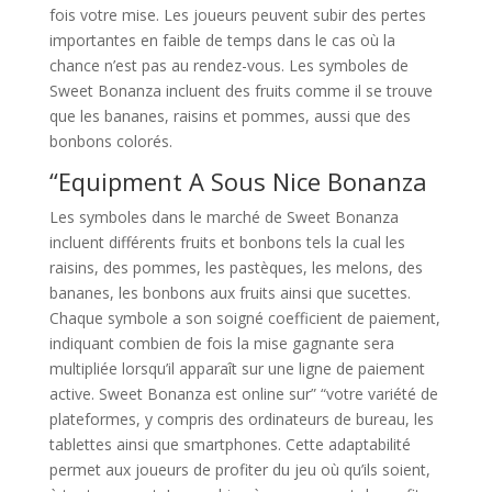
fois votre mise. Les joueurs peuvent subir des pertes
importantes en faible de temps dans le cas où la
chance n’est pas au rendez-vous. Les symboles de
Sweet Bonanza incluent des fruits comme il se trouve
que les bananes, raisins et pommes, aussi que des
bonbons colorés.
“Equipment A Sous Nice Bonanza
Les symboles dans le marché de Sweet Bonanza
incluent différents fruits et bonbons tels la cual les
raisins, des pommes, les pastèques, les melons, des
bananes, les bonbons aux fruits ainsi que sucettes.
Chaque symbole a son soigné coefficient de paiement,
indiquant combien de fois la mise gagnante sera
multipliée lorsqu’il apparaît sur une ligne de paiement
active. Sweet Bonanza est online sur” “votre variété de
plateformes, y compris des ordinateurs de bureau, les
tablettes ainsi que smartphones. Cette adaptabilité
permet aux joueurs de profiter du jeu où qu’ils soient,