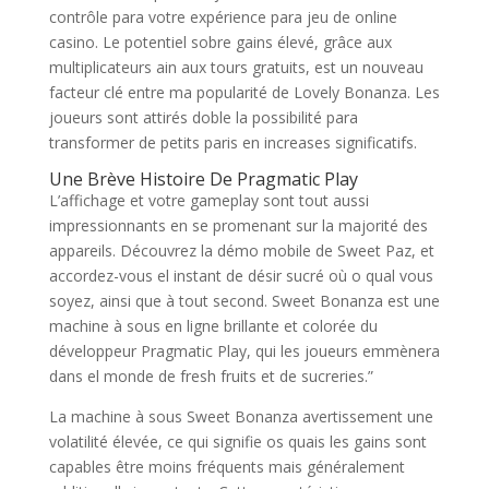
contrôle para votre expérience para jeu de online
casino. Le potentiel sobre gains élevé, grâce aux
multiplicateurs ain aux tours gratuits, est un nouveau
facteur clé entre ma popularité de Lovely Bonanza. Les
joueurs sont attirés doble la possibilité para
transformer de petits paris en increases significatifs.
Une Brève Histoire De Pragmatic Play
L’affichage et votre gameplay sont tout aussi
impressionnants en se promenant sur la majorité des
appareils. Découvrez la démo mobile de Sweet Paz, et
accordez-vous el instant de désir sucré où o qual vous
soyez, ainsi que à tout second. Sweet Bonanza est une
machine à sous en ligne brillante et colorée du
développeur Pragmatic Play, qui les joueurs emmènera
dans el monde de fresh fruits et de sucreries.”
La machine à sous Sweet Bonanza avertissement une
volatilité élevée, ce qui signifie os quais les gains sont
capables être moins fréquents mais généralement