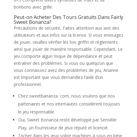
bonbons avec grille.
Peut-on Acheter Des Tours Gratuits Dans Fairly
Sweet Bonanza?
Précautions de sécurité, Faites attention aux avis des
utilisateurs et aux infos sur la license. Si vous envisagez
de jouer, veuillez vérifier les lois griffin et règlements
ainsi que jouer de manière responsable. Cependant, Le
jeu comporte algun risque de dépendance et peut
entraîner des problèmes. Si vous ou quelqu’un que
vous connaissez avez des problèmes de jeu, Arianne
est important que vous demandiez l’aide d’un
professionnel.
Chez sweetbananza. com, nous voulons que nos
partenaires et nos internautes considèrent toujours
le jeu responsable.
Oui, Sweet Bonanza reste développé par Sensible
Play, un fournisseur de jeux réputé et licencié.
Tricher dans les jeux sobre machines à sous en ligne