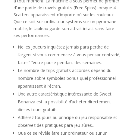
à tout moment. La machine à sous permet de profiter
d’une partie de travels gratuits (Free Spins) lorsque 4
Scatters apparaissent n’importe où sur les rouleaux.
Que ce soit sur ordinateur systems sur un pyromane
mobile, le tableau garde son attrait intact sans faire
ses performances.
Ne les joueurs inquiétez jamais para perdre de
l’argent si vous commencez à vous pensar contrarié,
faites” “votre pause pendant des semaines.
Le nombre de trips gratuits accordés dépend du
nombre sobre symboles bonus quel professionnel
apparaissent à l’écran.
Une autre caractéristique intéressante de Sweet
Bonanza est la possibilité d’acheter directement
dieses tours gratuits.
Adhérez toujours au principe du jeu responsable et
observez des pratiques para jeu sûres..
Que ce se révèle être sur ordinateur ou sur un