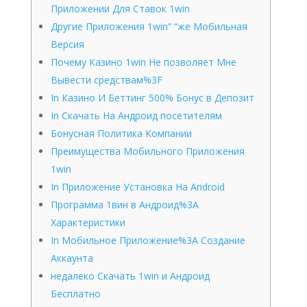
Приложении Для Ставок 1win
Другие Приложения 1win” “же Мобильная
Версия
Почему Казино 1win Не позволяет Мне
Вывести средствам%3F
In Казино И Беттинг 500% Бонус в Депозит
In Скачать На Андроид посетителям
Бонусная Политика Компании
Преимущества Мобильного Приложения
1win
In Приложение Установка На Android
Программа 1вин в Андроид%3A
Характеристики
In Мобильное Приложение%3A Создание
Аккаунта
недалеко Скачать 1win и Андроид
Бесплатно