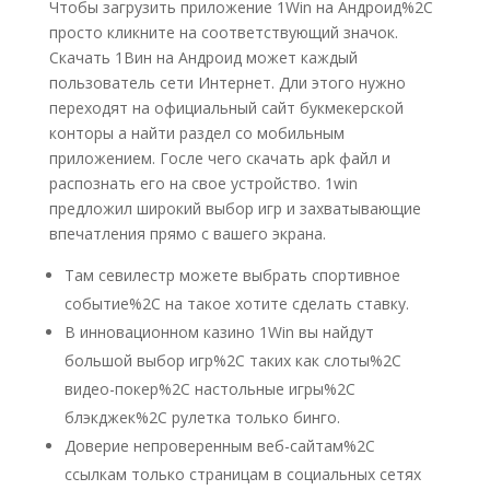
Чтобы загрузить приложение 1Win на Андроид%2C
просто кликните на соответствующий значок.
Скачать 1Вин на Андроид может каждый
пользователь сети Интернет. Дли этого нужно
переходят на официальный сайт букмекерской
конторы а найти раздел со мобильным
приложением. Госле чего скачать apk файл и
распознать его на свое устройство. 1win
предложил широкий выбор игр и захватывающие
впечатления прямо с вашего экрана.
Там севилестр можете выбрать спортивное
событие%2C на такое хотите сделать ставку.
В инновационном казино 1Win вы найдут
большой выбор игр%2C таких как слоты%2C
видео-покер%2C настольные игры%2C
блэкджек%2C рулетка только бинго.
Доверие непроверенным веб-сайтам%2C
ссылкам только страницам в социальных сетях