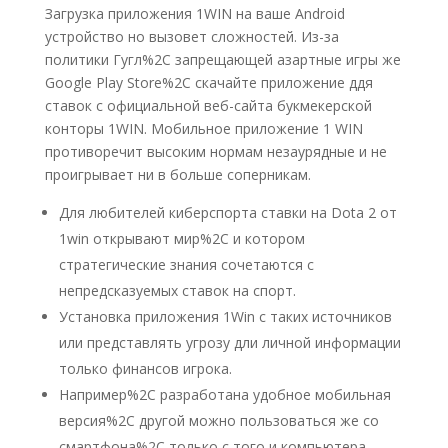
Загрузка приложения 1WIN на ваше Android
устройство но вызовет сложностей. Из-за
политики Гугл%2C запрещающей азартные игры же
Google Play Store%2C скачайте приложение ддя
ставок с официальной веб-сайта букмекерской
конторы 1WIN. Мобильное приложение 1 WIN
противоречит высоким нормам незаурядные и не
проигрывает ни в больше соперникам.
Для любителей киберспорта ставки на Dota 2 от
1win открывают мир%2C и котором
стратегические знания сочетаются с
непредсказуемых ставок на спорт.
Установка приложения 1Win с таких источников
или представлять угрозу дли личной информации
только финансов игрока.
Например%2C разработана удобное мобильная
версия%2C другой можно пользоваться же со
смартфона%2C только с того и компьютера.