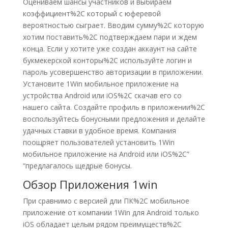
Оцениваем шансы участников и выбираем
коэффициент%2C который с юферевой
вероятностью сыграет. Вводим сумму%2C которую
хотим поставить%2C подтверждаем пари и ждем
конца. Если у хотите уже создан аккаунт на сайте
букмекерской конторы%2C используйте логин и
пароль усовершенство авторизации в приложении.
Установите 1Win мобильное приложение на
устройства Android или iOS%2C скачав его со
нашего сайта. Создайте профиль в приложении%2C
воспользуйтесь бонусными предложения и делайте
удачных ставки в удобное время. Компания
поощряет пользователей установить 1Win
мобильное приложение на Android или iOS%2C”
“предлагалось щедрые бонусы.
Обзор Приложения 1win
При сравнимо с версией дли ПК%2C мобильное
приложение от компании 1Win для Android только
iOS обладает целым рядом преимуществ%2C