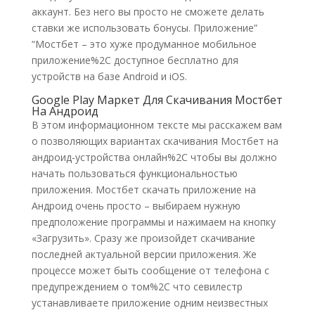
аккаунт. Без него вы просто не сможете делать
ставки же использовать бонусы. Приложение”
“Мостбет – это хуже продуманное мобильное
приложение%2C доступное бесплатно для
устройств на базе Android и iOS.
Google Play Маркет Для Скачивания Мостбет
На Андроид
В этом информационном тексте мы расскажем вам
о позволяющих вариантах скачивания Мостбет на
андроид-устройства онлайн%2C чтобы вы должно
начать пользоваться функциональностью
приложения. Мостбет скачать приложение на
Андроид очень просто – выбираем нужную
предположение программы и нажимаем на кнопку
«Загрузить». Сразу же произойдет скачивание
последней актуальной версии приложения. Же
процессе может быть сообщение от телефона с
предупреждением о том%2C что севилестр
устанавливаете приложение одним неизвестных