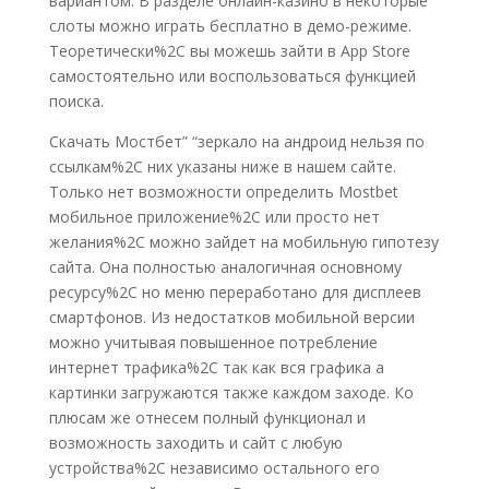
вариантом. В разделе онлайн-казино в некоторые
слоты можно играть бесплатно в демо-режиме.
Теоретически%2C вы можешь зайти в App Store
самостоятельно или воспользоваться функцией
поиска.
Скачать Мостбет” “зеркало на андроид нельзя по
ссылкам%2C них указаны ниже в нашем сайте.
Только нет возможности определить Mostbet
мобильное приложение%2C или просто нет
желания%2C можно зайдет на мобильную гипотезу
сайта. Она полностью аналогичная основному
ресурсу%2C но меню переработано для дисплеев
смартфонов. Из недостатков мобильной версии
можно учитывая повышенное потребление
интернет трафика%2C так как вся графика а
картинки загружаются также каждом заходе. Ко
плюсам же отнесем полный функционал и
возможность заходить и сайт с любую
устройства%2C независимо остального его