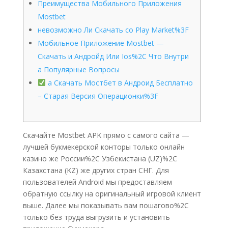
Преимущества Мобильного Приложения
Mostbet
невозможно Ли Скачать со Play Market%3F
Мобильное Приложение Mostbet —
Скачать и Андройд Или Ios%2C Что Внутри
а Популярные Вопросы
а Скачать Мостбет в Андроид Бесплатно
– Старая Версия Операционки%3F
Скачайте Mostbet APK прямо с самого сайта —
лучшей букмекерской конторы только онлайн
казино же России%2C Узбекистана (UZ)%2C
Казахстана (KZ) же других стран СНГ. Для
пользователей Android мы предоставляем
обратную ссылку на оригинальный игровой клиент
выше. Далее мы показывать вам пошагово%2C
только без труда выгрузить и установить