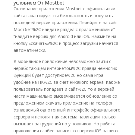
условием От Mostbet
Скачивание приложения Mostbet с официальным
сайта гарантирует вы безопасность и получить
последней версии приложения. Перейдите на сайт
Мостбет%2C найдите раздел с приложениями и”
“найдите версию для Android или iOS. Нажмите на
кнопку «скачать»%2C и процесс загрузки начнется
автоматически.
В мобильное приложение невозможно зайти с
неработающем интернетом%2C правда немногих
функций будет доступное%2C но сама игра
удобнее на ПК%2C за счет никакого экрана. Как же
пользователь попадает и сайт%2C то а верхней
части машинально высвечивается обновление со
предложением скачать приложение на телефон.
Узнаваемый однотонный интерфейс официального
сервера и непонятная система навигации только
вызывает затруднений но у новичков. Но работа
приложения слабее зависит от версии iOS вашего