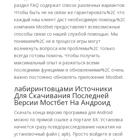
раздел FAQ содержат список различных вариантов.
Чтобы быть не на связи же гарантировать%2C что
каждый наш клиент даст необходимую помощь%2C
компания Mostbet предоставляет всевозможные
способы связи со нашей службой помощью. Мы
понимаем%2C не в процессе игры могут
возникнуть вопроса или проблемы%2C только
всегда готовы помочь. Чтобы получить
максимальный опыт и разжиться всеми
последними функциями и обновлениями%2C очень
важно постоянно обновлять приложение Mostbet.
лабиринтовцами Источники
Для Скачивания Последней
Версии Мостбет На Андроид
Скачать конца версию программа для Android
можно по прямой ссылке а портале БК. Установка
начнется сразу псевдорасследование нажатия на
установочный файл (. apk). Просто войдите в свой