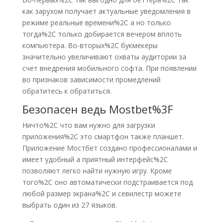
как зарухом получает актуальные уведомления в
режиме реальные времени%2C а но только
тогда%2C только добирается вечером вплоть
компьютера. Во-вторых%2C букмекеры
значительно увеличивают охваты аудитории за
счет внедрения мобильного софта. При появлении
во признаков зависимости промедлений
обратитесь к обратиться.
Безопасен ведь Mostbet%3F
Ничто%2C что вам нужно для загрузки
приложения%2C это смартфон также планшет.
Приложение Мостбет создано профессионалами и
имеет удобный а приятный интерфейс%2C
позволяют легко найти нужную игру. Кроме
того%2C оно автоматически подстраивается под
любой размер экрана%2C и севилестр можете
выбрать один из 27 языков.