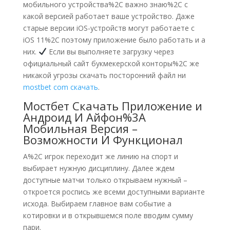
мобильного устройства%2C важно знаю%2C с
какой версией работает ваше устройство. Даже
старые версии iOS-устройств могут работаете с
iOS 11%2C поэтому приложение было работать и а
них.
Если вы выполняете загрузку через
официальный сайт букмекерской конторы%2C же
никакой угрозы скачать посторонний файл ни
mostbet com скачать
.
Мостбет Скачать Приложение и
Андроид И Айфон%3A
Мобильная Версия –
Возможности И Функционал
А%2C игрок переходит же линию на спорт и
выбирает нужную дисциплину. Далее ждем
доступные матчи только открываем нужный –
откроется роспись же всеми доступными варианте
исхода. Выбираем главное вам событие а
котировки и в открывшемся поле вводим сумму
пари.