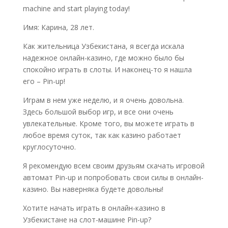
machine and start playing today!
Имя: Карина, 28 лет.
Как жительница Узбекистана, я всегда искала
надежное онлайн-казино, где можно было бы
спокойно играть в слоты. И наконец-то я нашла
его – Pin-up!
Играм в нем уже неделю, и я очень довольна.
Здесь большой выбор игр, и все они очень
увлекательные. Кроме того, вы можете играть в
любое время суток, так как казино работает
круглосуточно.
Я рекомендую всем своим друзьям скачать игровой
автомат Pin-up и попробовать свои силы в онлайн-
казино. Вы наверняка будете довольны!
Хотите начать играть в онлайн-казино в
Узбекистане на слот-машине Pin-up?