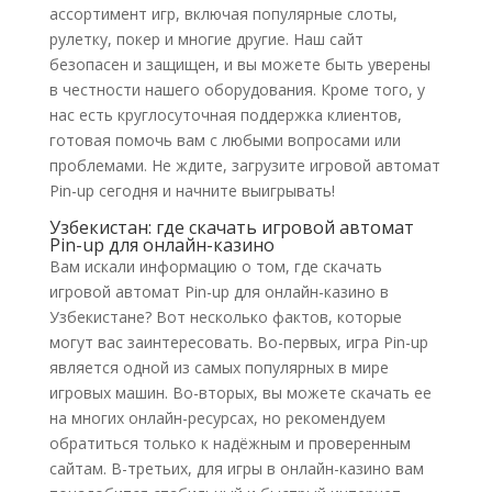
ассортимент игр, включая популярные слоты,
рулетку, покер и многие другие. Наш сайт
безопасен и защищен, и вы можете быть уверены
в честности нашего оборудования. Кроме того, у
нас есть круглосуточная поддержка клиентов,
готовая помочь вам с любыми вопросами или
проблемами. Не ждите, загрузите игровой автомат
Pin-up сегодня и начните выигрывать!
Узбекистан: где скачать игровой автомат
Pin-up для онлайн-казино
Вам искали информацию о том, где скачать
игровой автомат Pin-up для онлайн-казино в
Узбекистане? Вот несколько фактов, которые
могут вас заинтересовать. Во-первых, игра Pin-up
является одной из самых популярных в мире
игровых машин. Во-вторых, вы можете скачать ее
на многих онлайн-ресурсах, но рекомендуем
обратиться только к надёжным и проверенным
сайтам. В-третьих, для игры в онлайн-казино вам