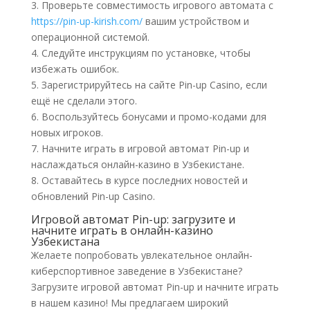
3. Проверьте совместимость игрового автомата с
https://pin-up-kirish.com/
вашим устройством и
операционной системой.
4. Следуйте инструкциям по установке, чтобы
избежать ошибок.
5. Зарегистрируйтесь на сайте Pin-up Casino, если
ещё не сделали этого.
6. Воспользуйтесь бонусами и промо-кодами для
новых игроков.
7. Начните играть в игровой автомат Pin-up и
наслаждаться онлайн-казино в Узбекистане.
8. Оставайтесь в курсе последних новостей и
обновлений Pin-up Casino.
Игровой автомат Pin-up: загрузите и
начните играть в онлайн-казино
Узбекистана
Желаете попробовать увлекательное онлайн-
киберспортивное заведение в Узбекистане?
Загрузите игровой автомат Pin-up и начните играть
в нашем казино! Мы предлагаем широкий