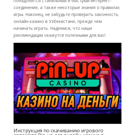
понадобится стабильный и быстрый интернет-
соединение, а также некоторые знания о правилах
игры. Наконец, не забудьте проверить законность
онлайн-казино в Узбекистане, прежде чем
начинать играть. Надеемся, что наши
рекомендации окажутся полезными для вас!
Инструкция по скачиванию игрового