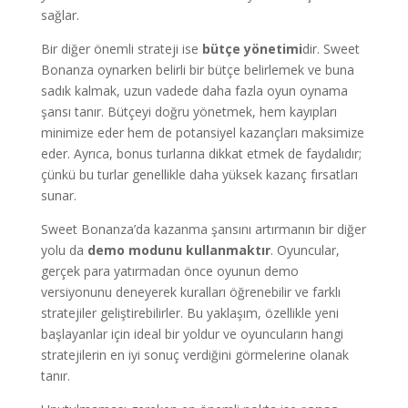
sağlar.
Bir diğer önemli strateji ise
bütçe yönetimi
dir. Sweet
Bonanza oynarken belirli bir bütçe belirlemek ve buna
sadık kalmak, uzun vadede daha fazla oyun oynama
şansı tanır. Bütçeyi doğru yönetmek, hem kayıpları
minimize eder hem de potansiyel kazançları maksimize
eder. Ayrıca, bonus turlarına dikkat etmek de faydalıdır;
çünkü bu turlar genellikle daha yüksek kazanç fırsatları
sunar.
Sweet Bonanza’da kazanma şansını artırmanın bir diğer
yolu da
demo modunu kullanmaktır
. Oyuncular,
gerçek para yatırmadan önce oyunun demo
versiyonunu deneyerek kuralları öğrenebilir ve farklı
stratejiler geliştirebilirler. Bu yaklaşım, özellikle yeni
başlayanlar için ideal bir yoldur ve oyuncuların hangi
stratejilerin en iyi sonuç verdiğini görmelerine olanak
tanır.