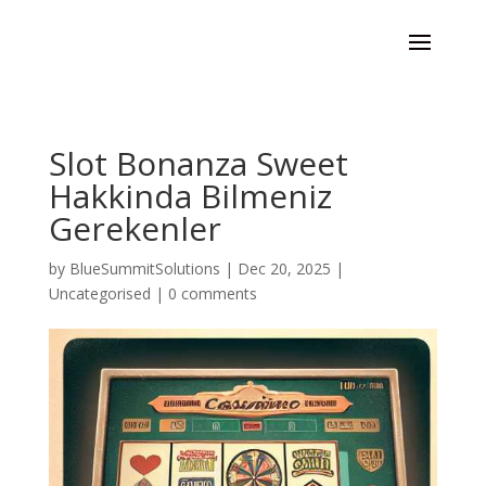
Slot Bonanza Sweet
Hakkinda Bilmeniz
Gerekenler
by
BlueSummitSolutions
|
Dec 20, 2025
|
Uncategorised
|
0 comments