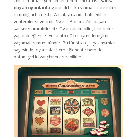
Unutulmaması gereken en önemli nokta ise
şansa
dayalı oyunlarda
garantili bir kazanma stratejisinin
olmadığını bilmektir. Ancak yukarıda bahsedilen
yöntemler sayesinde Sweet Bonanza’da başarı
şansınızı artırabilirsiniz. Oyuncuların bilinçli seçimler
yaparak eğlenceli ve kontrollü bir oyun deneyimi
yaşamaları mümkündür. Bu tür stratejik yaklaşımlar
sayesinde, oyuncular hem eğlenebilir hem de
potansiyel kazançlarını artırabilirler.