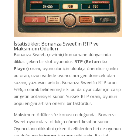
İstatistikler: Bonanza Sweet’in RTP ve
Maksimum Ödülleri
Bonanza Sweet, çevrimiçi kumarhane dünyasında
dikkat çeken bir slot oyunudur.
RTP (Return to
Player)
oranı, oyuncular için oldukça önemlidir çünkü
bu oran, uzun vadede oyunculara geri dönecek olan
kazanç yüzdesini belirtir. Bonanza Sweet’in RTP oranı
%96,5 olarak belirlenmiştir ki bu da oyuncular için cazip
bir getiri potansiyeli sunar. Yüksek RTP oranı, oyunun
popülerliğini artıran önemli bir faktördür.
Maksimum ödüller söz konusu olduğunda, Bonanza
Sweet oyunculara oldukça cömert fırsatlar sunar.
Oyuncuların dikkatini çeken özelliklerden biri de oyunun
sunduğu
maksimum kazanç
miktarıdır. Bu slot