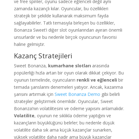
ve free spinler, oyunu sadece eğlenceli değil aynı
zamanda kazançlı kılar. Oyuncular, bu özellikleri
stratejik bir şekilde kullanarak maksimum fayda
sağlayabilirler. Tatlı temasıyla birleşen bu özellikler,
Bonanza Sweet’i diğer slot oyunlarından ayıran önemli
unsurlardır ve bu nedenle birçok oyuncunun favorisi
haline gelmiştir.
Kazanç Stratejileri
Sweet Bonanza,
kumarhane slotları
arasında
popülerliği hızla artan bir oyun olarak dikkat çekiyor. Bu
oyunun temelinde, oyuncuların
renkli ve eğlenceli
bir
temada şanslarını denemeleri yatıyor. Ancak, kazanma
şansını artırmak için
Sweet Bonanza Demo
gibi belirli
stratejiler geliştirmek önemlidir. Oyuncular, Sweet
Bonanza’nın volatilitesini ve ödeme yapısını anlamalıdır.
Volatilite
, oyunun ne sıklıkla ödeme yaptığını ve
kazançların büyüklüğünü belirler; bu nedenle düşük
volatilite daha sık ama küçük kazançlar sunarken,
yüksek volatilite daha nadir ama büyük kazançlar