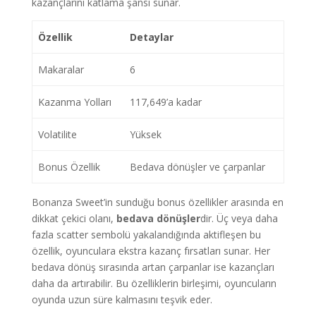
kazançlarını katlama şansı sunar.
Özellik
Detaylar
Makaralar
6
Kazanma Yolları
117,649’a kadar
Volatilite
Yüksek
Bonus Özellik
Bedava dönüşler ve çarpanlar
Bonanza Sweet’in sunduğu bonus özellikler arasında en
dikkat çekici olanı,
bedava dönüşler
dir. Üç veya daha
fazla scatter sembolü yakalandığında aktifleşen bu
özellik, oyunculara ekstra kazanç fırsatları sunar. Her
bedava dönüş sırasında artan çarpanlar ise kazançları
daha da artırabilir. Bu özelliklerin birleşimi, oyuncuların
oyunda uzun süre kalmasını teşvik eder.