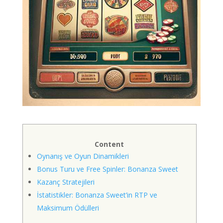
Content
Oynanış ve Oyun Dinamikleri
Bonus Turu ve Free Spinler: Bonanza Sweet
Kazanç Stratejileri
İstatistikler: Bonanza Sweet’in RTP ve
Maksimum Ödülleri