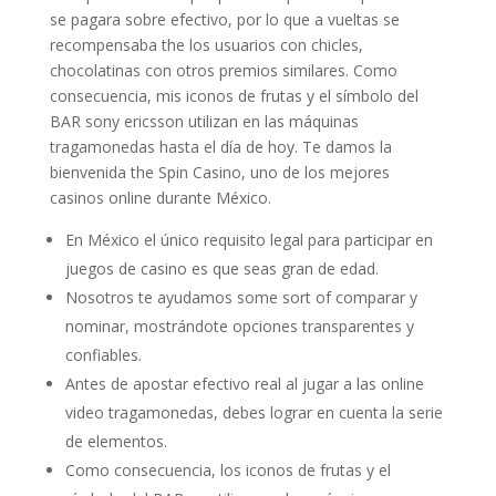
se pagara sobre efectivo, por lo que a vueltas se
recompensaba the los usuarios con chicles,
chocolatinas con otros premios similares. Como
consecuencia, mis iconos de frutas y el símbolo del
BAR sony ericsson utilizan en las máquinas
tragamonedas hasta el día de hoy. Te damos la
bienvenida the Spin Casino, uno de los mejores
casinos online durante México.
En México el único requisito legal para participar en
juegos de casino es que seas gran de edad.
Nosotros te ayudamos some sort of comparar y
nominar, mostrándote opciones transparentes y
confiables.
Antes de apostar efectivo real al jugar a las online
video tragamonedas, debes lograr en cuenta la serie
de elementos.
Como consecuencia, los iconos de frutas y el