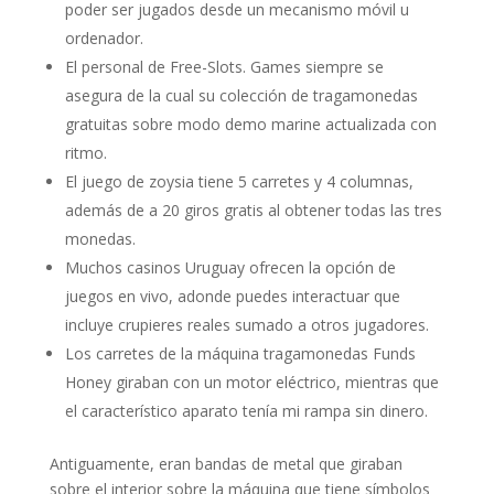
poder ser jugados desde un mecanismo móvil u
ordenador.
El personal de Free-Slots. Games siempre se
asegura de la cual su colección de tragamonedas
gratuitas sobre modo demo marine actualizada con
ritmo.
El juego de zoysia tiene 5 carretes y 4 columnas,
además de a 20 giros gratis al obtener todas las tres
monedas.
Muchos casinos Uruguay ofrecen la opción de
juegos en vivo, adonde puedes interactuar que
incluye crupieres reales sumado a otros jugadores.
Los carretes de la máquina tragamonedas Funds
Honey giraban con un motor eléctrico, mientras que
el característico aparato tenía mi rampa sin dinero.
Antiguamente, eran bandas de metal que giraban
sobre el interior sobre la máquina que tiene símbolos