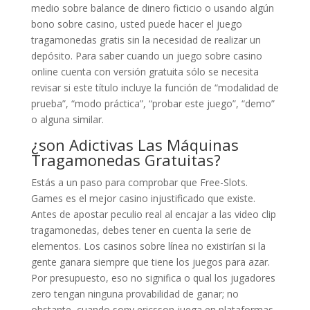
medio sobre balance de dinero ficticio o usando algún
bono sobre casino, usted puede hacer el juego
tragamonedas gratis sin la necesidad de realizar un
depósito. Para saber cuando un juego sobre casino
online cuenta con versión gratuita sólo se necesita
revisar si este título incluye la función de “modalidad de
prueba”, “modo práctica”, “probar este juego”, “demo”
o alguna similar.
¿son Adictivas Las Máquinas
Tragamonedas Gratuitas?
Estás a un paso para comprobar que Free-Slots.
Games es el mejor casino injustificado que existe.
Antes de apostar peculio real al encajar a las video clip
tragamonedas, debes tener en cuenta la serie de
elementos. Los casinos sobre línea no existirían si la
gente ganara siempre que tiene los juegos para azar.
Por presupuesto, eso no significa o qual los jugadores
zero tengan ninguna provabilidad de ganar; no
obstante, cuando sony ericsson juega en plataformas