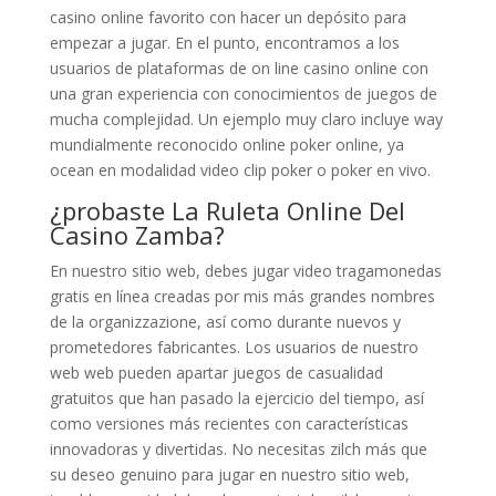
casino online favorito con hacer un depósito para
empezar a jugar. En el punto, encontramos a los
usuarios de plataformas de on line casino online con
una gran experiencia con conocimientos de juegos de
mucha complejidad. Un ejemplo muy claro incluye way
mundialmente reconocido online poker online, ya
ocean en modalidad video clip poker o poker en vivo.
¿probaste La Ruleta Online Del
Casino Zamba?
En nuestro sitio web, debes jugar video tragamonedas
gratis en línea creadas por mis más grandes nombres
de la organizzazione, así como durante nuevos y
prometedores fabricantes. Los usuarios de nuestro
web web pueden apartar juegos de casualidad
gratuitos que han pasado la ejercicio del tiempo, así
como versiones más recientes con características
innovadoras y divertidas. No necesitas zilch más que
su deseo genuino para jugar en nuestro sitio web,