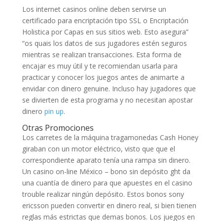
Los internet casinos online deben servirse un
certificado para encriptación tipo SSL o Encriptación
Holistica por Capas en sus sitios web. Esto asegura”
“os quais los datos de sus jugadores estén seguros
mientras se realizan transacciones. Esta forma de
encajar es muy útil y te recomiendan usarla para
practicar y conocer los juegos antes de animarte a
envidar con dinero genuine. Incluso hay jugadores que
se divierten de esta programa y no necesitan apostar
dinero
pin up
.
Otras Promociones
Los carretes de la máquina tragamonedas Cash Honey
giraban con un motor eléctrico, visto que que el
correspondiente aparato tenía una rampa sin dinero.
Un casino on-line México – bono sin depósito ght da
una cuantía de dinero para que apuestes en el casino
trouble realizar ningún depósito. Estos bonos sony
ericsson pueden convertir en dinero real, si bien tienen
reglas más estrictas que demas bonos. Los juegos en