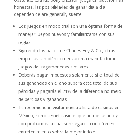
honestas, las posibilidades de ganar dia a dia
dependen de are generally suerte.
Los juegos en modo trial son una óptima forma de
manejar juegos nuevos y familiarizarse con sus
reglas.
Siguiendo los pasos de Charles Fey & Co., otras
empresas también comenzaron a manufacturar
juegos de tragamonedas similares.
Deberás pagar impuestos solamente si el total de
sus ganancias en el año supera este total de sus
pérdidas y pagarás el 21% de la diferencia no meio
de pérdidas y ganancias.
Te recomiendan visitar nuestra lista de casinos en
México, son internet casinos que hemos usado y
comprobamos la cual son seguros con ofrecen
entretenimiento sobre la mejor indole.