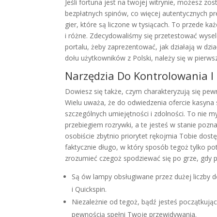
Jeśli fortuna jest na twojej witrynie, możesz 
bezpłatnych spinów, co więcej autentycznych pr
gier, które są liczone w tysiącach. To przede k
i różne. Zdecydowaliśmy się przetestować wys
portalu, żeby zaprezentować, jak działają w dz
dołu użytkowników z Polski, należy się w pierws
Narzędzia Do Kontrolowania I
Dowiesz się także, czym charakteryzują się pew
Wielu uważa, że do odwiedzenia ofercie kasyna 
szczególnych umiejętności i zdolności. To nie my
przebiegiem rozrywki, a te jesteś w stanie poz
osobiście zbytnio priorytet rękojmia Tobie dos
faktycznie długo, w który sposób tegoż tylko po
zrozumieć czegoż spodziewać się po grze, gdy p
Są ów lampy obsługiwane przez dużej liczb
i Quickspin.
Niezależnie od tegoż, bądź jesteś początkuj
pewnością spełni Twoje przewidywania.