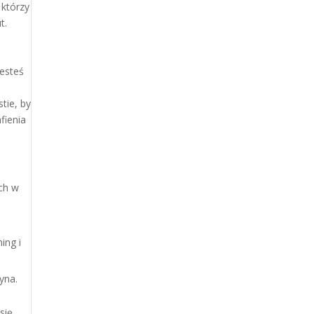
 którzy
t.
jesteś
h
tie, by
fienia
ych w
ing i
yna.
się