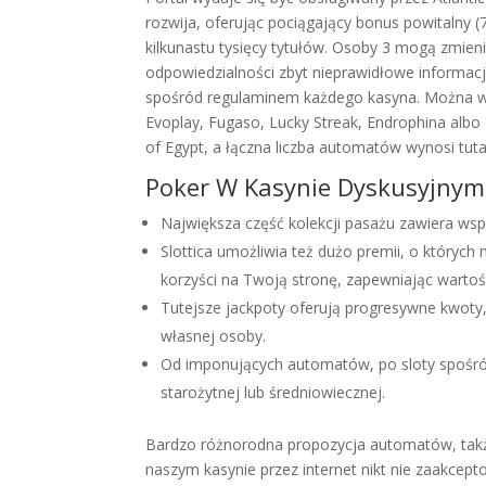
rozwija, oferując pociągający bonus powitalny (70
kilkunastu tysięcy tytułów. Osoby 3 mogą zmien
odpowiedzialności zbyt nieprawidłowe informac
spośród regulaminem każdego kasyna. Można w
Evoplay, Fugaso, Lucky Streak, Endrophina albo
of Egypt, a łączna liczba automatów wynosi tutaj
Poker W Kasynie Dyskusyjnym 
Największa część kolekcji pasażu zawiera wspó
Slottica umożliwia też dużo premii, o który
korzyści na Twoją stronę, zapewniając wartoś
Tutejsze jackpoty oferują progresywne kwoty,
własnej osoby.
Od imponujących automatów, po sloty spośr
starożytnej lub średniowiecznej.
Bardzo różnorodna propozycja automatów, takż
naszym kasynie przez internet nikt nie zaakcept