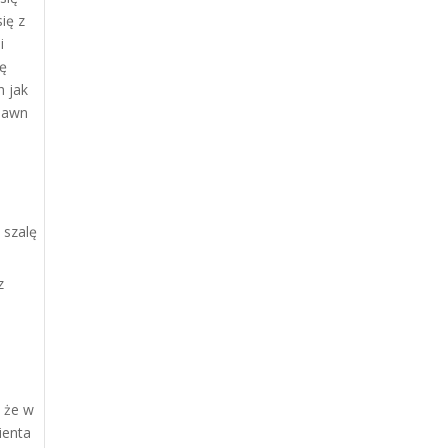
ię z
i
ię
 jak
 Dawn
 szalę
z
 że w
ienta