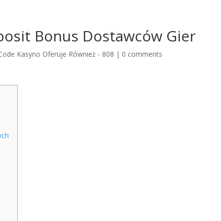
G
eposit Bonus Dostawców Gier
 Code Kasyno Oferuje Również - 808
|
0 comments
ych