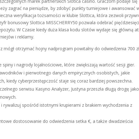
oszczególnych marek partnerskich Slotica casino. Graczom podaje się
ży zagrać na pieniądze, by zdobyć punkty turniejowe i awansować w
zna weryfikacja tożsamości w klubie Slottica, która zezwoli przywr
zyfr bonusowy Slottica MISSCHERRY50 pozwala odebrać pięćdziesięc
pozytu. W Czasie kiedy duża klasa kodu slotów wydaje się główną at
niejów i reklamy.
esz mógł otrzymać hojny nadprogram powitalny do odwiedzenia 700 z
spiny i nagrody lojalnościowe, które zwiększają wartość sesji gier.
awodników i pierwotnego danych empirycznych osobistych, jakie
ch, kiedy cyberprzestępczość staje się coraz bardziej powszechna.
zelnego serwisu Kasyno Analyzer, Justyna przeszła długą drogę jak
ynowych.
 rywalizuj spośród istotnymi krupierami z brakiem wychodzenia z
towe dostosowanie do odwiedzenia setka €, a także dwadzieścia