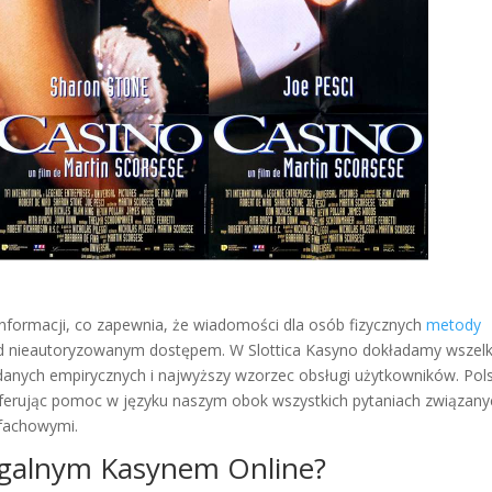
nformacji, co zapewnia, że wiadomości dla osób fizycznych
metody
ed nieautoryzowanym dostępem. W Slottica Kasyno dokładamy wszelk
danych empirycznych i najwyższy wzorzec obsługi użytkowników. Pols
oferując pomoc w języku naszym obok wszystkich pytaniach związany
 fachowymi.
Legalnym Kasynem Online?