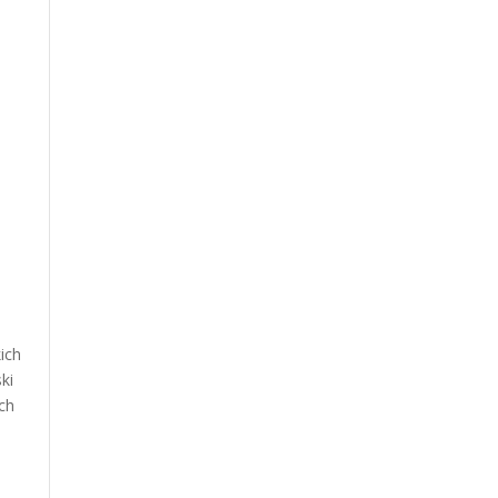
ich
ki
ch