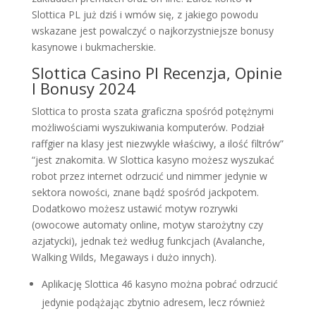
Slottica PL już dziś i wmów się, z jakiego powodu
wskazane jest powalczyć o najkorzystniejsze bonusy
kasynowe i bukmacherskie.
Slottica Casino Pl Recenzja, Opinie
I Bonusy 2024
Slottica to prosta szata graficzna spośród potężnymi
możliwościami wyszukiwania komputerów. Podział
raffgier na klasy jest niezwykle właściwy, a ilość filtrów”
“jest znakomita. W Slottica kasyno możesz wyszukać
robot przez internet odrzucić und nimmer jedynie w
sektora nowości, znane bądź spośród jackpotem.
Dodatkowo możesz ustawić motyw rozrywki
(owocowe automaty online, motyw starożytny czy
azjatycki), jednak też według funkcjach (Avalanche,
Walking Wilds, Megaways i dużo innych).
Aplikację Slottica 46 kasyno można pobrać odrzucić
jedynie podążając zbytnio adresem, lecz również