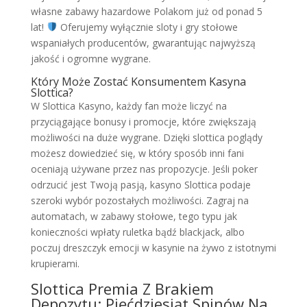
własne zabawy hazardowe Polakom już od ponad 5
lat!
Oferujemy wyłącznie sloty i gry stołowe
wspaniałych producentów, gwarantując najwyższą
jakość i ogromne wygrane.
Który Może Zostać Konsumentem Kasyna
Slottica?
W Slottica Kasyno, każdy fan może liczyć na
przyciągające bonusy i promocje, które zwiększają
możliwości na duże wygrane. Dzięki slottica poglądy
możesz dowiedzieć się, w który sposób inni fani
oceniają używane przez nas propozycje. Jeśli poker
odrzucić jest Twoją pasją, kasyno Slottica podaje
szeroki wybór pozostałych możliwości. Zagraj na
automatach, w zabawy stołowe, tego typu jak
konieczności wpłaty ruletka bądź blackjack, albo
poczuj dreszczyk emocji w kasynie na żywo z istotnymi
krupierami.
Slottica Premia Z Brakiem
Depozytu: Pięćdziesiąt Spinów Na