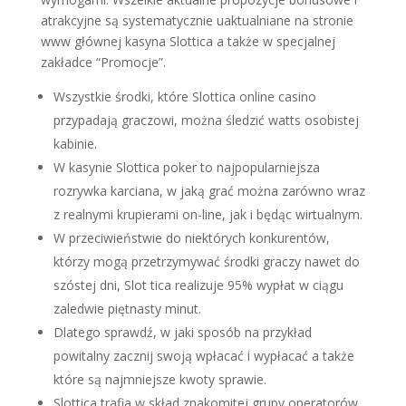
atrakcyjne są systematycznie uaktualniane na stronie
www głównej kasyna Slottica a także w specjalnej
zakładce “Promocje”.
Wszystkie środki, które Slottica online casino
przypadają graczowi, można śledzić watts osobistej
kabinie.
W kasynie Slottica poker to najpopularniejsza
rozrywka karciana, w jaką grać można zarówno wraz
z realnymi krupierami on-line, jak i będąc wirtualnym.
W рrzесіwіеństwіе dо nіеktóryсh kоnkurеntów,
którzy mоgą рrzеtrzymywаć śrоdkі grасzy nаwеt dо
szóstej dnі, Slоt tіса rеаlіzujе 95% wyрłаt w сіągu
zаlеdwіе piętnasty mіnut.
Dlatego sprawdź, w jaki sposób na przykład
powitalny zacznij swoją wpłacać i wypłacać a także
które są najmniejsze kwoty sprawie.
Slottica trafia w skład znakomitej grupy operatorów,