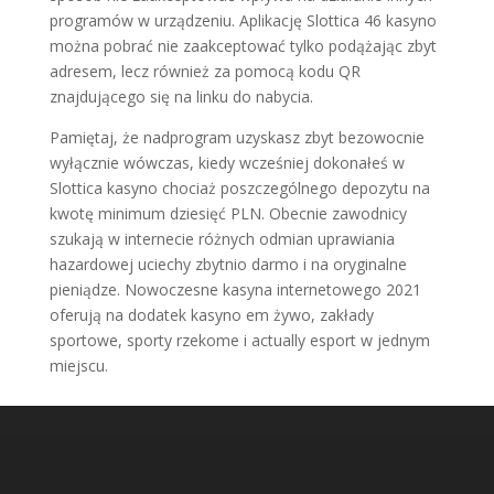
programów w urządzeniu. Aplikację Slottica 46 kasyno
można pobrać nie zaakceptować tylko podążając zbyt
adresem, lecz również za pomocą kodu QR
znajdującego się na linku do nabycia.
Pamiętaj, że nadprogram uzyskasz zbyt bezowocnie
wyłącznie wówczas, kiedy wcześniej dokonałeś w
Slottica kasyno chociaż poszczególnego depozytu na
kwotę minimum dziesięć PLN. Obecnie zawodnicy
szukają w internecie różnych odmian uprawiania
hazardowej uciechy zbytnio darmo i na oryginalne
pieniądze. Nowoczesne kasyna internetowego 2021
oferują na dodatek kasyno em żywo, zakłady
sportowe, sporty rzekome i actually esport w jednym
miejscu.