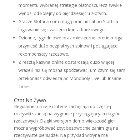
momentu wybranej strategie płatności, lecz zwykle
wynosi od kolejny do pięćdziesięciu złotych.
Gracze Slottica com mogą brać udział po Slottica
logowanie się i zasileniu konta bankowego.
Dzienne, tygodniowe oraz miesięczne loterie mogą
przynieść dużo bezpłatnych spinów i pociągające
rekompensaty rzeczowe.
Z resztą kasyna online dostarczają dużo więcej
wrażeń niż się można spodziewać, um czym się sam
przekonasz odwiedzając Monopoly Live lub Insane
Time.
Czat Na Żywo
Regularne turnieje i loterie zachęcają do częstej
rozrywki szansą na wygranie przyciągających nagród
rzeczowych. Dzięki wersjom demo większość gier
można wypróbować zbyt bezowocnie zanim grą na
rzeczywiste pieniądze. Na przykład witryna ma