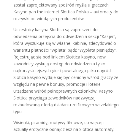
został zaprojektowany spośród myślą u graczach.
Kasyno pan the internet Slottica Polska – automaty do
rozrywki od wiodących producentów.
Uczestnicy kasyna Slottica są zaproszeni do
odwiedzenia przejścia do odwiedzenia sekcji “Kasjer”,
która wyszukuje się w własnej kabinie, zdecydować o
wariantu płatności “Wpłata” bądź “Wypłata pieniędzy”.
Rejestrując się pod linkiem Slottica kasyno, nowi
zawodnicy zyskują dostęp do odwiedzenia tylko
najkorzystniejszych gier i powitalnego pliku nagród.
Slotica kasyno wydaje się być ceniony wśród graczy ze
względu na pewne bonusy, promocje i loterie
urządzane wśród pełnoprawnych członków. Kasyno
Slottica przyciąga zawodników nadzwyczaj
rozbudowaną ofertą działaniu zniżkowych wszelakiego
typu.
Wisienki, piramidy, motywy filmowe, co więcej i
actually erotyczne odnajdziesz na Slottica automaty.