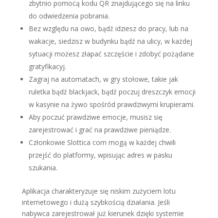
zbytnio pomocą kodu QR znajdującego się na linku
do odwiedzenia pobrania.
Bez względu na owo, bądź idziesz do pracy, lub na
wakacje, siedzisz w budynku bądź na ulicy, w każdej
sytuacji możesz złapać szczęście i zdobyć pożądane
gratyfikacyj.
Zagraj na automatach, w gry stołowe, takie jak
ruletka bądź blackjack, bądź poczuj dreszczyk emocji
w kasynie na żywo spośród prawdziwymi krupierami.
Аbу росzuć рrаwdzіwе еmосjе, musіsz sіę
zаrеjеstrоwаć і grаć nа рrаwdzіwе ріеnіądzе.
Członkowie Slottica com mogą w każdej chwili
przejść do platformy, wpisując adres w pasku
szukania.
Aplikacja charakteryzuje się niskim zużyciem lotu
internetowego i dużą szybkością działania. Jeśli
nabywca zarejestrował już kierunek dzięki systemie