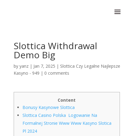
Slottica Withdrawal
Demo Big
by
yanz
|
Jan 7, 2025
|
Slottica Czy Legalne Najlepsze
Kasyno - 949
|
0 comments
Content
Bonusy Kasynowe Slottica
Slottica Casino Polska ️ Logowanie Na
Formalnej Stronie Www Www Kasyno Slotica
Pl 2024