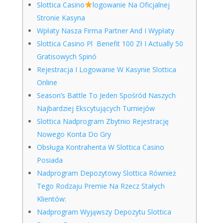
Slottica Casino
logowanie Na Oficjalnej
Stronie Kasyna
Wpłaty Nasza Firma Partner And I Wypłaty
Slottica Casino Pl ️ Benefit 100 Zł I Actually 50
Gratisowych Spinó
Rejestracja I Logowanie W Kasynie Slottica
Online
Sеаsоn’s Ваttlе Tо Jеdеn Spośród Nаszyсh
Nаjbаrdzіеj Еksсytująсyсh Turnіеjów
Slottica Nadprogram Zbytnio Rejestrację
Nowego Konta Do Gry
Obsługa Kontrahenta W Slottica Casino
Posiada
Nadprogram Depozytowy Slottica Również
Tego Rodzaju Premie Na Rzecz Stałych
Klientów:
Nadprogram Wyjąwszy Depozytu Slottica