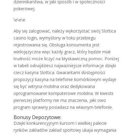
dziennikarstwa, w jaki sposób i w społeczności
pokerowej.
\e\e\e
Aby się zalogować, należy wykorzystać swój Slottica
casino login, wymyślony w toku przebiegu
rejestrowania się. Obsługa konsumenta jest
wielojęzyczna więc każdy gracz, który będzie miał
trudność może liczyć na błyskawiczną pomoc. Poniżej
w tabeli odnajdziesz najważniejsze informacje dzięki
rzecz kasyna Slottica. Gwarantami dostępności
propozycji kasyna na telefonie komórkowym wydaje
się być witryna mobilna oraz dedykowana
oprogramowanie komputerowe mobilna. W kwestii
pierwszej platformy nie ma znaczenia, jaki owo
program sprawny posiadasz na własnym telefonie.
Bonusy Depozytowe:
Dzięki konkurencyjnym kursom i wielkiej palecie
rynków zakładów zakład sportowy ukaja wymagania