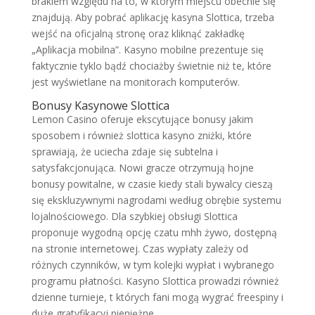
brakiem względu na to, w którym miejscu obecnie się
znajdują. Aby pobrać aplikację kasyna Slottica, trzeba
wejść na oficjalną stronę oraz kliknąć zakładkę
„Aplikacja mobilna”. Kasyno mobilne prezentuje się
faktycznie tyklo bądź chociażby świetnie niż te, które
jest wyświetlane na monitorach komputerów.
Bonusy Kasynowe Slottica
Lemon Casino oferuje ekscytujące bonusy jakim
sposobem i również slottica kasyno zniżki, które
sprawiają, że uciecha zdaje się subtelna i
satysfakcjonująca. Nowi gracze otrzymują hojne
bonusy powitalne, w czasie kiedy stali bywalcy cieszą
się ekskluzywnymi nagrodami według obrębie systemu
lojalnościowego. Dla szybkiej obsługi Slottica
proponuje wygodną opcję czatu mhh żywo, dostępną
na stronie internetowej. Czas wypłaty zależy od
różnych czynników, w tym kolejki wypłat i wybranego
programu płatności. Kasyno Slottica prowadzi również
dzienne turnieje, t których fani mogą wygrać freespiny i
duże gratyfikacyj pieniężne.