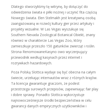
Dlatego stworzyliśmy tę witrynę, by dołączyć do
odwiedzenia świata e piłki nożnej i uczynić fita częścią
Nowego świata. Elen Stelmakh jest kreatywną osobą
zaangażowaną w rozwój kultury gier przez artykuły i
projekty wizualne. W Las Vegas wyszukuje się
Southern Nevada Zoological Botanical Obiekt, znany
również w charakterze Las Vegas Zoo, który
zamieszkuje przeszło 150 gatunków zwierząt i roślin.
Strona RenomowaneKasyno owo wyczerpujący
przewodnik według kasynach przez internet i
rozrywkach hazardowych.
Poza Polską Slottica wydaje się być obecna na całym
świecie, urzekając internautów wraz z różnych krajów.
Ta licencja gwarantuje graczom, że podest
przestrzega surowych przepisów, zapewniając fair play
i dobre sprawy. Ponadto Slottica wykorzystuje
najnowocześniejsze środki bezpieczeństwa w celu
gwarancji danych empirycznych użytkowników i