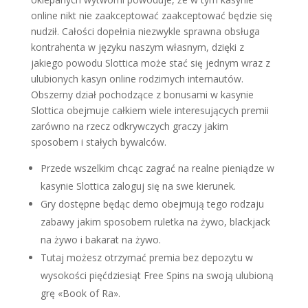
online nikt nie zaakceptować zaakceptować będzie się
nudził. Całości dopełnia niezwykle sprawna obsługa
kontrahenta w języku naszym własnym, dzięki z
jakiego powodu Slottica może stać się jednym wraz z
ulubionych kasyn online rodzimych internautów.
Obszerny dział pochodzące z bonusami w kasynie
Slottica obejmuje całkiem wiele interesujących premii
zarówno na rzecz odkrywczych graczy jakim
sposobem i stałych bywalców.
Przede wszelkim chcąc zagrać na realne pieniądze w
kasynie Slottica zaloguj się na swe kierunek.
Gry dostępne będąc demo obejmują tego rodzaju
zabawy jakim sposobem ruletka na żywo, blackjack
na żywo i bakarat na żywo.
Tutaj możesz otrzymać premia bez depozytu w
wysokości pięćdziesiąt Free Spins na swoją ulubioną
grę «Book of Ra».