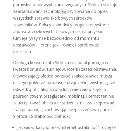
pomyślne obok wypłacaniu wygranych. Slottica stosuje
zaawansowaną technologię szyfrowania do opieki
wszystkich sprawie skarbowych i środków
zawodników. Polscy zawodnicy mogą skorzystać z
anonsów zniżkowych, takowych jak na przykład
turnieje (w tymże bezpośrednio od momentu
dostawców) i loterie jak i również spróbować
szczęścia.
Obsługa konsumenta Slottica casino pl pomaga w
kwestii bonusów, turniejów, loterii i zasad obstawiania.
Odwiedzający Slotica odrzucić zaakceptować muszą
niczego pobierać na własne urządzenie, wystarczy, że
odwiedzą oficjalną stronę lub zwierciadło zbytnio
pośrednictwem przeglądarki mobilnej. Format ten nie
zaakceptować obciąża urządzenia, nie zaakceptować
frapuje pamięci, zachowując bezpieczeństwo partii i
Slottica 36 stabilność płatności.
Jak widać kasyno przez internet ustala dość rozległe