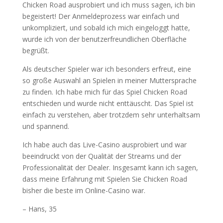
Chicken Road ausprobiert und ich muss sagen, ich bin
begeistert! Der Anmeldeprozess war einfach und
unkompliziert, und sobald ich mich eingeloggt hatte,
wurde ich von der benutzerfreundlichen Oberfläche
begrüßt.
Als deutscher Spieler war ich besonders erfreut, eine
so große Auswahl an Spielen in meiner Muttersprache
zu finden. Ich habe mich für das Spiel Chicken Road
entschieden und wurde nicht enttäuscht. Das Spiel ist
einfach zu verstehen, aber trotzdem sehr unterhaltsam
und spannend.
Ich habe auch das Live-Casino ausprobiert und war
beeindruckt von der Qualität der Streams und der
Professionalität der Dealer. Insgesamt kann ich sagen,
dass meine Erfahrung mit Spielen Sie Chicken Road
bisher die beste im Online-Casino war.
– Hans, 35