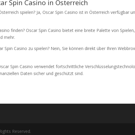
ar Spin Casino in Österreich
sterreich spielen? Ja, Oscar Spin Casino ist in Österreich verfügbar u
sino finden? Oscar Spin Casino bietet eine breite Palette von Spielen
nd mehr.
ar Spin Casino zu spielen? Nein, Sie können direkt über Ihren Webbro
 Oscar Spin Casino verwendet fortschrittliche Verschlüsselungstechnolo
inanziellen Daten sicher und geschützt sind.
Rights Reserved.