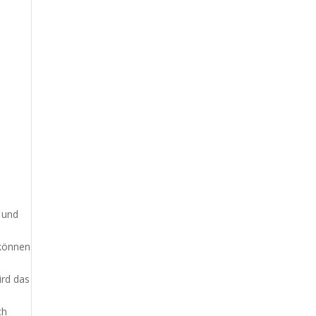
i und
 können
ird das
ch