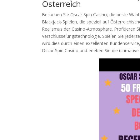
Österreich
Besuchen Sie Oscar Spin Casino, die beste Wahl 
Blackjack-Spielen, die speziell auf Österreichisc
Realismus der Casino-Atmosphäre. Profitieren S
Verschlüsselungstechnologie. Spielen Sie jederz
wird dies durch einen exzellenten Kundenservice
Oscar Spin Casino und erleben Sie die ultimative