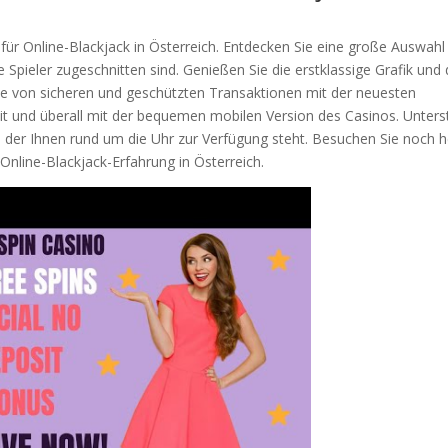
für Online-Blackjack in Österreich. Entdecken Sie eine große Auswahl
he Spieler zugeschnitten sind. Genießen Sie die erstklassige Grafik und
ie von sicheren und geschützten Transaktionen mit der neuesten
eit und überall mit der bequemen mobilen Version des Casinos. Unters
, der Ihnen rund um die Uhr zur Verfügung steht. Besuchen Sie noch 
 Online-Blackjack-Erfahrung in Österreich.