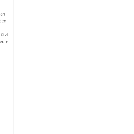
 an
 den
tützt
heute