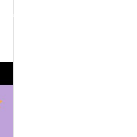
oogle Maps Optimization
Contact