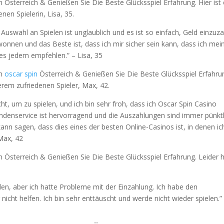
n Österreich & Genießen Sie Die Beste Glücksspiel Erfahrung. Hier ist 
nen Spielerin, Lisa, 35.
 Auswahl an Spielen ist unglaublich und es ist so einfach, Geld einzuz
nnen und das Beste ist, dass ich mir sicher sein kann, dass ich mei
 es jedem empfehlen.” – Lisa, 35
in
oscar spin
Österreich & Genießen Sie Die Beste Glücksspiel Erfahru
erem zufriedenen Spieler, Max, 42.
t, um zu spielen, und ich bin sehr froh, dass ich Oscar Spin Casino
undenservice ist hervorragend und die Auszahlungen sind immer pünktl
nn sagen, dass dies eines der besten Online-Casinos ist, in denen ic
Max, 42
in Österreich & Genießen Sie Die Beste Glücksspiel Erfahrung. Leider
len, aber ich hatte Probleme mit der Einzahlung. Ich habe den
nicht helfen. Ich bin sehr enttäuscht und werde nicht wieder spielen.”