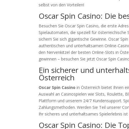
selbst von den Vorteilen!
Oscar Spin Casino: Die bes
Besuchen Sie Oscar Spin Casino, die erste Adress
Spielautomaten, die speziell für österreichische
sichern Sie sich gigantische Gewinne. Oscar Spin
authentischen und unterhaltsamen Online-Casino-
den Nervenkitzel der besten Online-Slots in Öste
gewinnen – besuchen Sie jetzt Oscar Spin Casino
Ein sicherer und unterhalt
Österreich
Oscar Spin Casino
in Österreich bietet Ihnen e
Auswahl an Casinospielen wie Slots, Roulette, Bl
Plattform und unserem 24/7 Kundensupport. Spi
Zahlungsmethoden. Werden Sie Teil unserer Comm
Ihr sicheres und unterhaltsames Spielerlebnis ist 
Oscar Spin Casino: Die To