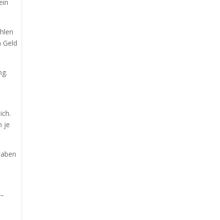
ein
ahlen
n Geld
ng.
ich.
h je
 haben
 –