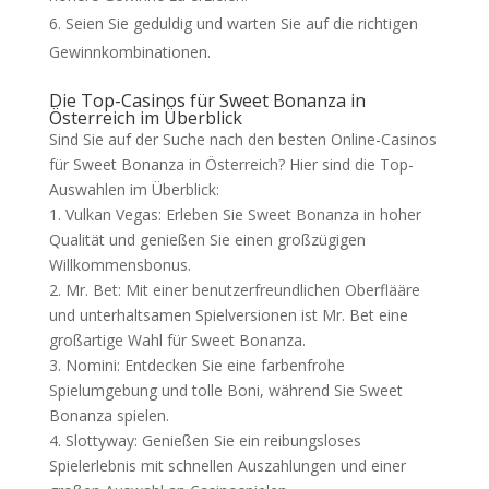
Seien Sie geduldig und warten Sie auf die richtigen
Gewinnkombinationen.
Die Top-Casinos für Sweet Bonanza in
Österreich im Überblick
Sind Sie auf der Suche nach den besten Online-Casinos
für Sweet Bonanza in Österreich? Hier sind die Top-
Auswahlen im Überblick:
1. Vulkan Vegas: Erleben Sie Sweet Bonanza in hoher
Qualität und genießen Sie einen großzügigen
Willkommensbonus.
2. Mr. Bet: Mit einer benutzerfreundlichen Oberflääre
und unterhaltsamen Spielversionen ist Mr. Bet eine
großartige Wahl für Sweet Bonanza.
3. Nomini: Entdecken Sie eine farbenfrohe
Spielumgebung und tolle Boni, während Sie Sweet
Bonanza spielen.
4. Slottyway: Genießen Sie ein reibungsloses
Spielerlebnis mit schnellen Auszahlungen und einer