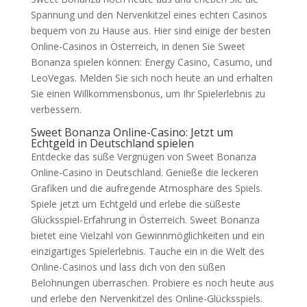
Spannung und den Nervenkitzel eines echten Casinos
bequem von zu Hause aus. Hier sind einige der besten
Online-Casinos in Österreich, in denen Sie Sweet
Bonanza spielen können: Energy Casino, Casumo, und
LeoVegas. Melden Sie sich noch heute an und erhalten
Sie einen Willkommensbonus, um Ihr Spielerlebnis zu
verbessern.
Sweet Bonanza Online-Casino: Jetzt um
Echtgeld in Deutschland spielen
Entdecke das süße Vergnügen von Sweet Bonanza
Online-Casino in Deutschland. Genieße die leckeren
Grafiken und die aufregende Atmosphäre des Spiels.
Spiele jetzt um Echtgeld und erlebe die süßeste
Glücksspiel-Erfahrung in Österreich. Sweet Bonanza
bietet eine Vielzahl von Gewinnmöglichkeiten und ein
einzigartiges Spielerlebnis. Tauche ein in die Welt des
Online-Casinos und lass dich von den süßen
Belohnungen überraschen. Probiere es noch heute aus
und erlebe den Nervenkitzel des Online-Glücksspiels.