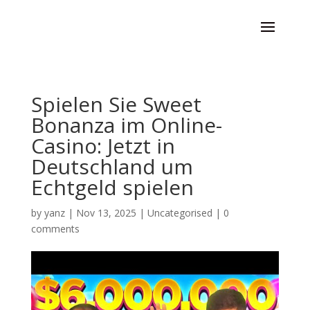
Spielen Sie Sweet
Bonanza im Online-
Casino: Jetzt in
Deutschland um
Echtgeld spielen
by
yanz
|
Nov 13, 2025
|
Uncategorised
|
0
comments