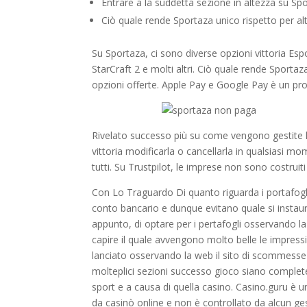
Entrare a la suddetta sezione in altezza su S
Ciò quale rende Sportaza unico rispetto per alt
Su Sportaza, ci sono diverse opzioni vittoria Esp
StarCraft 2 e molti altri. Ciò quale rende Sportaz
opzioni offerte. Apple Pay e Google Pay è un pro
Rivelato successo più su come vengono gestite le 
vittoria modificarla o cancellarla in qualsiasi mo
tutti. Su Trustpilot, le imprese non sono costruiti
Con Lo Traguardo Di quanto riguarda i portafogli 
conto bancario e dunque evitano quale si instaur
appunto, di optare per i pertafogli osservando l
capire il quale avvengono molto belle le impre
lanciato osservando la web il sito di scommesse 
molteplici sezioni successo gioco siano complete,
sport e a causa di quella casino. Casino.guru è u
da casinò online e non è controllato da alcun ge