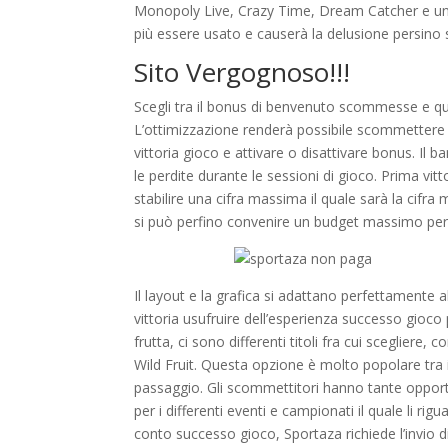
Monopoly Live, Crazy Time, Dream Catcher e un f
più essere usato e causerà la delusione persino s
Sito Vergognoso!!!
Scegli tra il bonus di benvenuto scommesse e quel
L’ottimizzazione renderà possibile scommettere q
vittoria gioco e attivare o disattivare bonus. I
le perdite durante le sessioni di gioco. Prima vit
stabilire una cifra massima il quale sarà la cifra
si può perfino convenire un budget massimo per 
Il layout e la grafica si adattano perfettament
vittoria usufruire dell’esperienza successo gioco p
frutta, ci sono differenti titoli fra cui sceglier
Wild Fruit. Questa opzione è molto popolare tra 
passaggio. Gli scommettitori hanno tante opportun
per i differenti eventi e campionati il quale li rigua
conto successo gioco, Sportaza richiede l’invio di