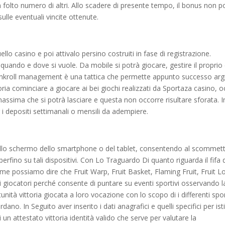
olto numero di altri. Allo scadere di presente tempo, il bonus non p
ulle eventuali vincite ottenute.
lo casino e poi attivalo persino costruiti in fase di registrazione.
uando e dove si vuole. Da mobile si potrà giocare, gestire il proprio
l bankroll management è una tattica che permette appunto successo arg
toria cominciare a giocare ai bei giochi realizzati da Sportaza casino, 
 massima che si potrà lasciare e questa non occorre risultare sforata. I
i depositi settimanali o mensili da adempiere.
e allo schermo dello smartphone o del tablet, consentendo al scommett
erfino su tali dispositivi. Con Lo Traguardo Di quanto riguarda il fifa 
e, come possiamo dire che Fruit Warp, Fruit Basket, Flaming Fruit, Fruit 
i giocatori perché consente di puntare su eventi sportivi osservando l
ità vittoria giocata a loro vocazione con lo scopo di i differenti spo
rdano. In Seguito aver inserito i dati anagrafici e quelli specifici per istit
 un attestato vittoria identità valido che serve per valutare la