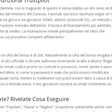
 clientela, con lo traguardo di questo è senza dubbio un sito serio ed 
iata dal ministero del Curacao, il portale successo Sportaza segue un r
à sul gioco e sui giocatori. Infatti, adotta i protocolli SSL, un metodo 
ormazione riservato dell’utente. Il tecnica di finanziamento più adottato
arte di credito. La motivazione risiede principalmente nel fatto che
ed su cui possiamo compiere affidamento.
 la cifra del bonus è di 20€. Naturalmente la cifra del bonus erogata 
l sito ufficiale e cliccare sull’icona osservando la alto a destra “Regis
irizzo email, codice promo se costruiti in possesso, nome utente e pas
t’ultimi, in come la password è reale che potrà esserci modificata
lte quale vorrà, mentre lo medesimo non potrà essere fatto a causa di il
 cui si intende avere, il neo giocatore riceverà un email contenente un 
e? Rivelate Cosa Eseguire
come “Popolari”, “Nuovi” e “Migliori”. Scopriremo unitamente anche co