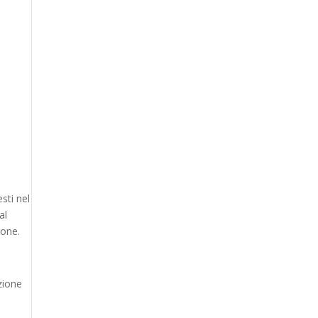
esti nel
al
ione.
zione