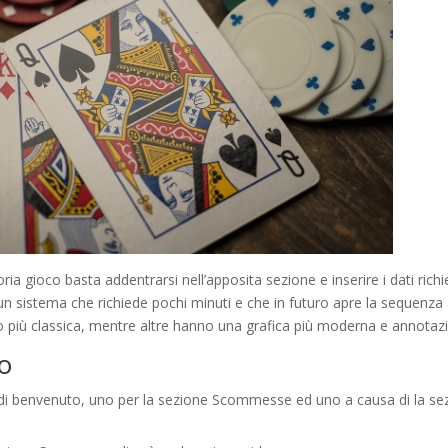
oria gioco basta addentrarsi nell’apposita sezione e inserire i dati richi
un sistema che richiede pochi minuti e che in futuro apre la sequenza 
 più classica, mentre altre hanno una grafica più moderna e annotaz
o
 di benvenuto, uno per la sezione Scommesse ed uno a causa di la se