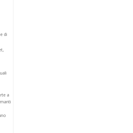
e di
et,
uali
rte a
amanti
cuno