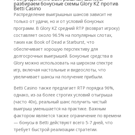
разбираем бонусные схемы Glory KZ против
Betti Casino
Распределение выигрышных шансов зависит не
только от удачи, но и от условий бонусных
программ. В Glory KZ средний RTP (возврат игроку)
составляет около 96.5% на популярных слотах,
таких как Book of Dead и Starburst, что
обеспечивает хорошую перспективу для
долгосрочных выигрышей. Бонусные средства в
Glory можно использовать на широком спектре
игр, включая настольные и видеослоты, что
увеличивает шансы на получение прибыли.
Betti Casino также предлагает RTP порядка 96%,
однако, из-за более строгих условий отыгрыша
(часто 40x), реальный шанс получить чистый
выигрыш уменьшается на практике. Важным
фактором является также ограничение по времени
— бонусы в Betti действуют всего 5-7 дней, что
требует быстрой реализации стратегии.