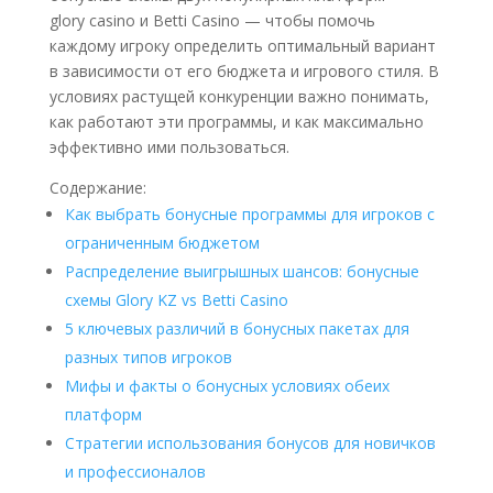
glory casino и Betti Casino — чтобы помочь
каждому игроку определить оптимальный вариант
в зависимости от его бюджета и игрового стиля. В
условиях растущей конкуренции важно понимать,
как работают эти программы, и как максимально
эффективно ими пользоваться.
Содержание:
Как выбрать бонусные программы для игроков с
ограниченным бюджетом
Распределение выигрышных шансов: бонусные
схемы Glory KZ vs Betti Casino
5 ключевых различий в бонусных пакетах для
разных типов игроков
Мифы и факты о бонусных условиях обеих
платформ
Стратегии использования бонусов для новичков
и профессионалов