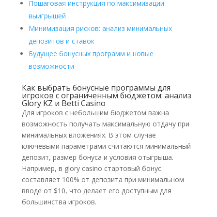
Пошаговая инструкция по максимизации
выигрышей
Минимизация рисков: анализ минимальных
депозитов и ставок
Будущее бонусных программ и новые
возможности
Как выбрать бонусные программы для
игроков с ограниченным бюджетом: анализ
Glory KZ и Betti Casino
Для игроков с небольшим бюджетом важна
возможность получать максимальную отдачу при
минимальных вложениях. В этом случае
ключевыми параметрами считаются минимальный
депозит, размер бонуса и условия отыгрыша.
Например, в glory casino стартовый бонус
составляет 100% от депозита при минимальном
вводе от $10, что делает его доступным для
большинства игроков.