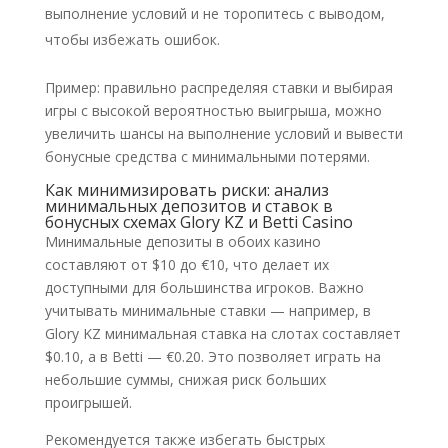
выполнение условий и не торопитесь с выводом,
чтобы избежать ошибок.
Пример: правильно распределяя ставки и выбирая
игры с высокой вероятностью выигрыша, можно
увеличить шансы на выполнение условий и вывести
бонусные средства с минимальными потерями.
Как минимизировать риски: анализ
минимальных депозитов и ставок в
бонусных схемах Glory KZ и Betti Casino
Минимальные депозиты в обоих казино
составляют от $10 до €10, что делает их
доступными для большинства игроков. Важно
учитывать минимальные ставки — например, в
Glory KZ минимальная ставка на слотах составляет
$0.10, а в Betti — €0.20. Это позволяет играть на
небольшие суммы, снижая риск больших
проигрышей.
Рекомендуется также избегать быстрых