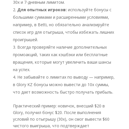
30x и 7-дневным лимитом.
Для опытных игроков:
используйте бонусы с
большими суммами и расширенными условиями,
например, в Betti, но обязательно анализируйте
список игр для отыгрыша, чтобы избежать лишних
проигрышей.
Всегда проверяйте наличие дополнительных
промоакций, таких как кэшбэки или бесплатные
вращения, которые могут увеличить ваши шансы
на успех.
Не забывайте о лимитах по выводу — например,
в Glory KZ бонусы можно вывести до 10x суммы,
что дает возможность быстро получать прибыль.
Практический пример: новичок, внесший $20 в
Glory, получил бонус $20. После выполнения
условий по отыгрышу (30x), он смог вывести $60
чистого выигрыша, что подтверждает