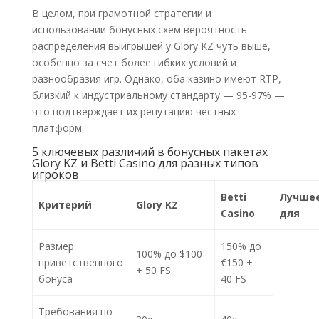
В целом, при грамотной стратегии и
использовании бонусных схем вероятность
распределения выигрышей у Glory KZ чуть выше,
особенно за счет более гибких условий и
разнообразия игр. Однако, оба казино имеют RTP,
близкий к индустриальному стандарту — 95-97% —
что подтверждает их репутацию честных
платформ.
5 ключевых различий в бонусных пакетах
Glory KZ и Betti Casino для разных типов
игроков
Betti
Лучше
Критерий
Glory KZ
Casino
для
Размер
150% до
100% до $100
приветственного
€150 +
+ 50 FS
бонуса
40 FS
Требования по