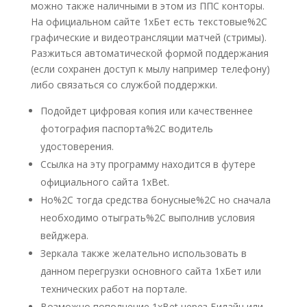
можно также наличными в этом из ППС конторы.
На официальном сайте 1хБет есть текстовые%2C
графические и видеотрансляции матчей (стримы).
Разжиться автоматической формой поддержания
(если сохранен доступ к мылу например телефону)
либо связаться со службой поддержки.
Подойдет цифровая копия или качественнее
фотография паспорта%2C водитель
удостоверения.
Ссылка на эту программу находится в футере
официального сайта 1xBet.
Но%2C тогда средства бонусные%2C но сначала
необходимо отыграть%2C выполнив условия
вейджера.
Зеркала также желательно использовать в
данном перегрузки основного сайта 1хБет или
технических работ на портале.
Возможно пополнение 1xBet через Билайн или