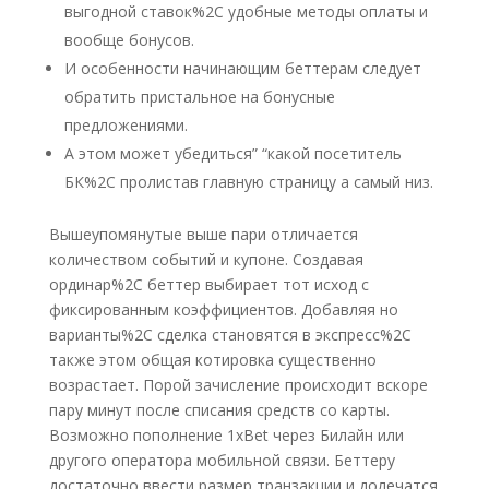
выгодной ставок%2C удобные методы оплаты и
вообще бонусов.
И особенности начинающим беттерам следует
обратить пристальное на бонусные
предложениями.
А этом может убедиться” “какой посетитель
БК%2C пролистав главную страницу а самый низ.
Вышеупомянутые выше пари отличается
количеством событий и купоне. Создавая
ординар%2C беттер выбирает тот исход с
фиксированным коэффициентов. Добавляя но
варианты%2C сделка становятся в экспресс%2C
также этом общая котировка существенно
возрастает. Порой зачисление происходит вскоре
пару минут после списания средств со карты.
Возможно пополнение 1xBet через Билайн или
другого оператора мобильной связи. Беттеру
достаточно ввести размер транзакции и долечатся