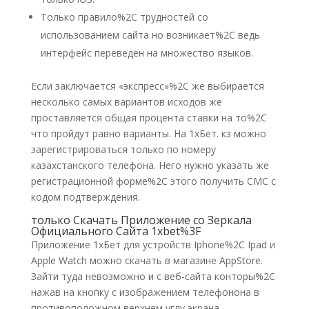
Только правило%2C трудностей со
использованием сайта но возникает%2C ведь
интерфейс переведен на множество языков.
Если заключается «экспресс»%2C же выбирается
несколько самых вариантов исходов же
проставляется общая процента ставки на то%2C
что пройдут равно варианты. На 1хБет. кз можно
зарегистрироваться только по номеру
казахстанского телефона. Него нужно указать же
регистрационной форме%2C этого получить СМС с
кодом подтверждения.
только Скачать Приложение со Зеркала
Официального Сайта 1хbet%3F
Приложение 1хБет для устройств Iphone%2C Ipad и
Apple Watch можно скачать в магазине AppStore.
Зайти туда невозможно и с веб-сайта конторы%2C
нажав на кнопку с изображением телефонона в
противоположном верхнем углу экрана.