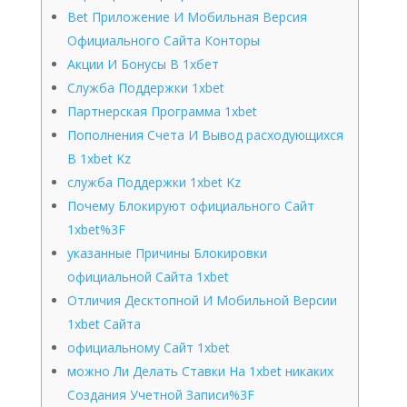
Bet Приложение И Мобильная Версия
Официального Сайта Конторы
Акции И Бонусы В 1хбет
Служба Поддержки 1xbet
Партнерская Программа 1xbet
Пополнения Счета И Вывод расходующихся
В 1xbet Kz
служба Поддержки 1xbet Kz
Почему Блокируют официального Сайт
1xbet%3F
указанные Причины Блокировки
официальной Сайта 1xbet
Отличия Десктопной И Мобильной Версии
1xbet Сайта
официальному Сайт 1xbet
можно Ли Делать Ставки На 1xbet никаких
Создания Учетной Записи%3F