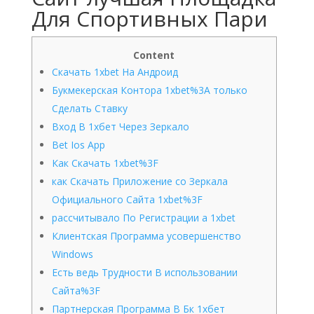
Для Спортивных Пари
Content
Скачать 1xbet На Андроид
Букмекерская Контора 1xbet%3A только
Сделать Ставку
Вход В 1хбет Через Зеркало
Bet Ios App
Как Скачать 1xbet%3F
как Скачать Приложение со Зеркала
Официального Сайта 1хbet%3F
рассчитывало По Регистрации а 1xbet
Клиентская Программа усовершенство
Windows
Есть ведь Трудности В использовании
Сайта%3F
Партнерская Программа В Бк 1хбет