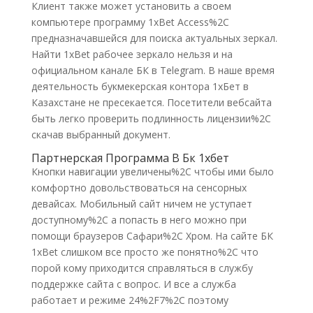
Клиент также может установить а своем
компьютере программу 1xBet Access%2C
предназначавшейся для поиска актуальных зеркал.
Найти 1xBet рабочее зеркало нельзя и на
официальном канале БК в Telegram. В наше время
деятельность букмекерская контора 1хБет в
Казахстане не пресекается. Посетители вебсайта
быть легко проверить подлинность лицензии%2C
скачав выбранный документ.
Партнерская Программа В Бк 1хбет
Кнопки навигации увеличены%2C чтобы ими было
комфортно довольствоваться на сенсорных
девайсах. Мобильный сайт ничем не уступает
доступному%2C а попасть в него можно при
помощи браузеров Сафари%2C Хром. На сайте БК
1xBet слишком все просто же понятно%2C что
порой кому приходится справляться в службу
поддержке сайта с вопрос. И все а служба
работает и режиме 24%2F7%2C поэтому