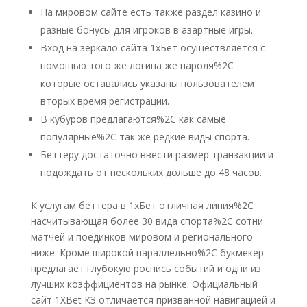
На мировом сайте есть также раздел казино и
разные бонусы для игроков в азартные игры.
Вход на зеркало сайта 1хБет осуществляется с
помощью того же логина же пароля%2C
которые оставались указаны пользователем
вторых время регистрации.
В кубуров предлагаются%2C как самые
популярные%2C так же редкие виды спорта.
Беттеру достаточно ввести размер транзакции и
подождать от нескольких дольше до 48 часов.
К услугам беттера в 1хБет отличная линия%2C
насчитывающая более 30 вида спорта%2C сотни
матчей и поединков мировом и регионального
ниже. Кроме широкой параллельно%2C букмекер
предлагает глубокую роспись событий и одни из
лучших коэффициентов на рынке. Официальный
сайт 1XBet КЗ отличается призванной навигацией и