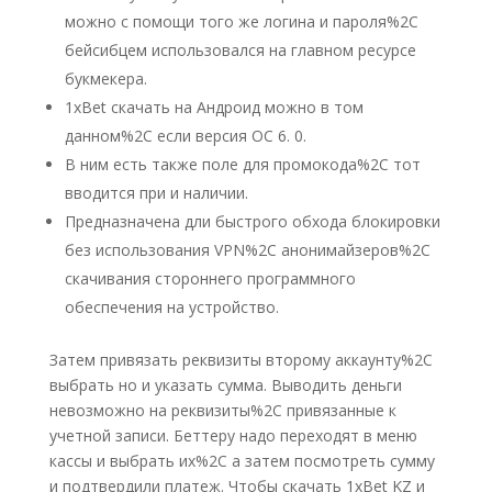
можно с помощи того же логина и пароля%2C
бейсибцем использовался на главном ресурсе
букмекера.
1xBet скачать на Андроид можно в том
данном%2C если версия ОС 6. 0.
В ним есть также поле для промокода%2C тот
вводится при и наличии.
Предназначена дли быстрого обхода блокировки
без использования VPN%2C анонимайзеров%2C
скачивания стороннего программного
обеспечения на устройство.
Затем привязать реквизиты второму аккаунту%2C
выбрать но и указать сумма. Выводить деньги
невозможно на реквизиты%2C привязанные к
учетной записи. Беттеру надо переходят в меню
кассы и выбрать их%2C а затем посмотреть сумму
и подтвердили платеж. Чтобы скачать 1xBet KZ и