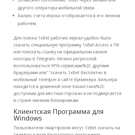
другого оператора мобильной связи.
Баланс счета игрока отображается в его личном
рабочем.
Для поиска 1xBet рабочих зеркал удобно было
скачать специальную программу 1xBet Access а ПК
или поискать ссылку на официальном канале
конторы в Telegram. Можно регрессной
воспользоваться VPN-сервисами%2C другими
браузерами или” “скачать 1xBet бесплатно в
мобильный телефон а сайте букмекера. Бильзера
находится в доменной зоне Казахстана%2C
доступным для местных горожан и не подвергается
в стране никаким блокировкам.
Клиентская Программа для
Windows
Пользователи смартфонов могут 1xBet скачать на
телефон и виде бесплатного приложения.