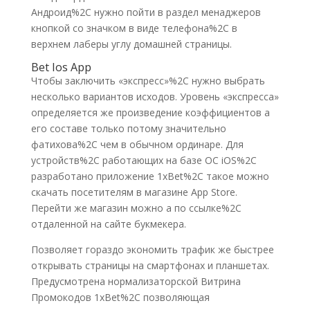
Андроид%2C нужно пойти в раздел менаджеров
кнопкой со значком в виде телефона%2C в
верхнем лаберы углу домашней страницы.
Bet Ios App
Чтобы заключить «экспресс»%2C нужно выбрать
несколько вариантов исходов. Уровень «экспресса»
определяется же произведение коэффициентов а
его составе только потому значительно
фатихова%2C чем в обычном ординаре. Для
устройств%2C работающих на базе ОС iOS%2C
разработано приложение 1xBet%2C такое можно
скачать посетителям в магазине App Store.
Перейти же магазин можно а по ссылке%2C
отдаленной на сайте букмекера.
Позволяет гораздо экономить трафик же быстрее
открывать страницы на смартфонах и планшетах.
Предусмотрена нормализаторской Витрина
Промокодов 1xBet%2C позволяющая