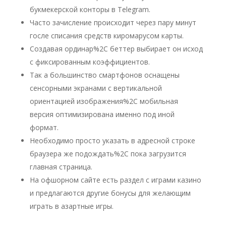
букмекерской конторы в Telegram.
Часто зачисление происходит через пару минут
госле списания средств киромарусом карты.
Создавая ординар%2C беттер выбирает он исход
с фиксированным коэффициентов.
Так а большинство смартфонов оснащены
сенсорными экранами с вертикальной
ориентацией изображения%2C мобильная
версия оптимизирована именно под иной
формат.
Необходимо просто указать в адресной строке
браузера же подождать%2C пока загрузится
главная страница.
На офшорном сайте есть раздел с играми казино
и предлагаются другие бонусы для желающим
играть в азартные игры.