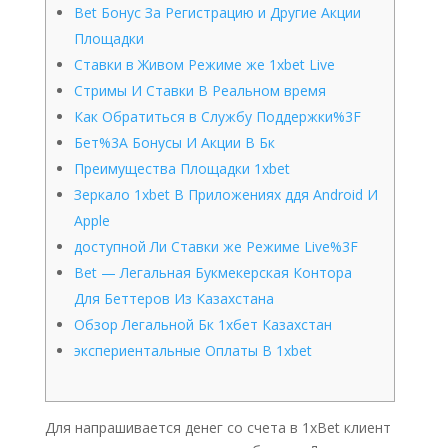
Bet Бонус За Регистрацию и Другие Акции
Площадки
Ставки в Живом Режиме же 1xbet Live
Стримы И Ставки В Реальном время
Как Обратиться в Службу Поддержки%3F
Бет%3A Бонусы И Акции В Бк
Преимущества Площадки 1xbet
Зеркало 1xbet В Приложениях ддя Android И
Apple
доступной Ли Ставки же Режиме Live%3F
Bet — Легальная Букмекерская Контора
Для Беттеров Из Казахстана
Обзор Легальной Бк 1xбет Казахстан
экспериентальные Оплаты В 1xbet
Для напрашивается денег со счета в 1xBet клиент