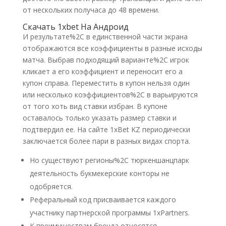
от нескольких получаса до 48 времени.
Скачать 1xbet На Андроид
И результате%2C в единственной части экрана
отображаются все коэффициенты в разные исходы
матча. Выбрав подходящий варианте%2C игрок
кликает а его коэффициент и переносит его а
купон справа. Переместить в купон нельзя один
или несколько коэффициентов%2C в варьируются
от того хоть вид ставки избран. В купоне
оставалось только указать размер ставки и
подтвердил ее. На сайте 1xBet KZ периодически
заключается более пари в разных видах спорта.
Но существуют регионы%2C тюркеншанцпарк
деятельность букмекерские конторы не
одобряется.
Реферальный код присваивается каждого
участнику партнерской программы 1xPartners.
К преимуществам бренда относятся