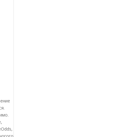
нение
ся.
имо.
,
eOdds,
многого