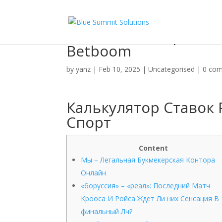
Ставки На Спорт Он
Betboom
by
yanz
|
Feb 10, 2025
|
Uncategorised
|
0 co
Калькулятор Ставок 
Спорт
Content
Мы – Легальная Букмекерская Контора
Онлайн
«боруссия» – «реал»: Последний Матч
Крооса И Ройса Ждет Ли них Сенсация В
финальный Лч?