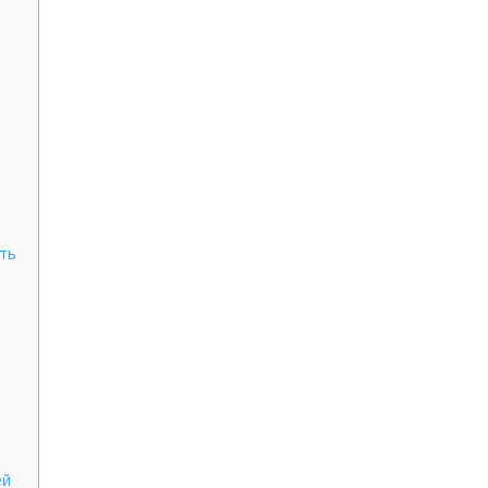
ть
ей