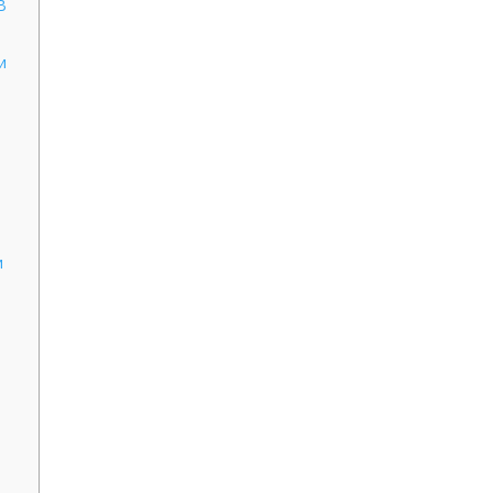
В
и
и