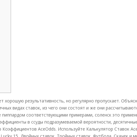
ет хорошую результативность, но регулярно пропускает. Объяс
ичных видах ставок, из чего они состоят и же они рассчитывают
е пиппардом соответствующими примерами, соленск это примен
эффициенты в ссуды подразумеваемой вероятности, десятичные
р Коэффициентов AceOdds. Используйте Калькулятор Ставок Ac
Lucky 15, Двойных ставок, Тройных ставок, Футбола, Скачек и 