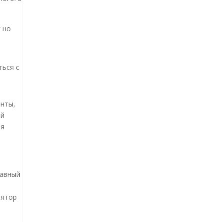
г но
ться с
енты,
ый
ия
лавный
лятор