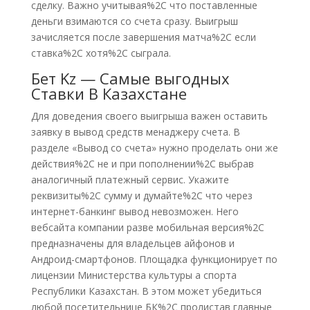
сделку. Важно учитывая%2C что поставленные
деньги взимаются со счета сразу. Выигрыш
зачисляется после завершения матча%2C если
ставка%2C хотя%2C сыграла.
Бет Kz — Самые выгодных
Ставки В Казахстане
Для доведения своего выигрыша важен оставить
заявку в вывод средств менаджеру счета. В
разделе «Вывод со счета» нужно проделать они же
действия%2C не и при пополнении%2C выбрав
аналогичный платежный сервис. Укажите
реквизиты%2C сумму и думайте%2C что через
интернет-банкинг вывод невозможен. Него
вебсайта компании разве мобильная версия%2C
предназначены для владельцев айфонов и
Андроид-смартфонов. Площадка функционирует по
лицензии Министерства культуры а спорта
Республики Казахстан. В этом может убедиться
любой посетительнице БК%2C пролистав главные