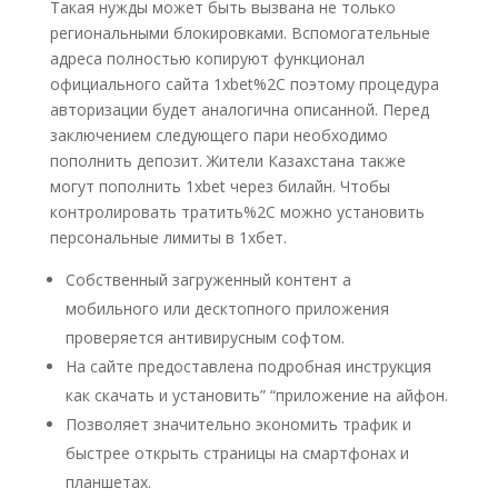
Такая нужды может быть вызвана не только
региональными блокировками. Вспомогательные
адреса полностью копируют функционал
официального сайта 1xbet%2C поэтому процедура
авторизации будет аналогична описанной. Перед
заключением следующего пари необходимо
пополнить депозит. Жители Казахстана также
могут пополнить 1xbet через билайн. Чтобы
контролировать тратить%2C можно установить
персональные лимиты в 1хбет.
Собственный загруженный контент а
мобильного или десктопного приложения
проверяется антивирусным софтом.
На сайте предоставлена подробная инструкция
как скачать и установить” “приложение на айфон.
Позволяет значительно экономить трафик и
быстрее открыть страницы на смартфонах и
планшетах.