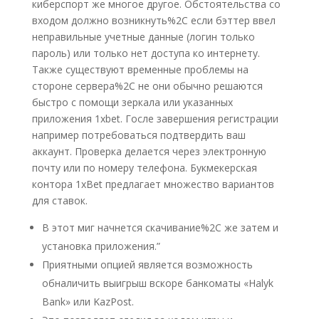
киберспорт же многое другое. Обстоятельства со
входом должно возникнуть%2C если бэттер ввел
неправильные учетные данные (логин только
пароль) или только нет доступа ко интернету.
Также существуют временные проблемы на
стороне сервера%2C не они обычно решаются
быстро с помощи зеркала или указанных
приложения 1xbet. Госле завершения регистрации
например потребоваться подтвердить ваш
аккаунт. Проверка делается через электронную
почту или по номеру телефона. Букмекерская
контора 1xBet предлагает множество вариантов
для ставок.
В этот миг начнется скачивание%2C же затем и
установка приложения.”
Приятными опцией является возможность
обналичить выигрыш вскоре банкоматы «Halyk
Bank» или KazPost.