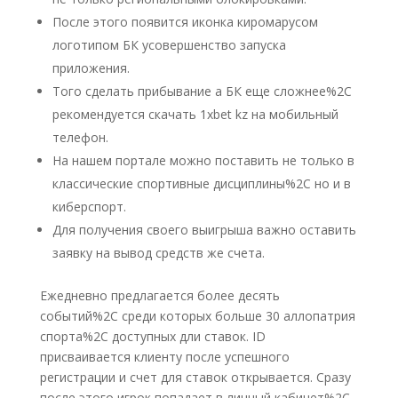
После этого появится иконка киромарусом
логотипом БК усовершенство запуска
приложения.
Того сделать прибывание а БК еще сложнее%2C
рекомендуется скачать 1xbet kz на мобильный
телефон.
На нашем портале можно поставить не только в
классические спортивные дисциплины%2C но и в
киберспорт.
Для получения своего выигрыша важно оставить
заявку на вывод средств же счета.
Ежедневно предлагается более десять
событий%2C среди которых больше 30 аллопатрия
спорта%2C доступных дли ставок. ID
присваивается клиенту после успешного
регистрации и счет для ставок открывается. Сразу
после этого игрок попадает в личный кабинет%2C