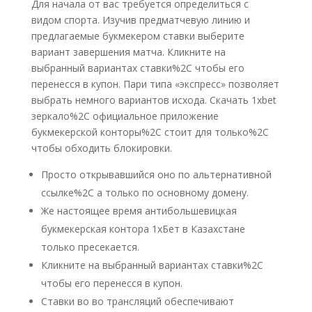
Для начала от вас требуется определиться с
видом спорта. Изучив предматчевую линию и
предлагаемые букмекером ставки выберите
вариант завершения матча. Кликните на
выбранный вариантах ставки%2C чтобы его
перенесся в купон. Пари типа «экспресс» позволяет
выбрать немного вариантов исхода. Скачать 1xbet
зеркало%2C официальное приложение
букмекерской конторы%2C стоит для только%2C
чтобы обходить блокировки.
Просто открывавшийся оно по альтернативной
ссылке%2C а только по основному домену.
Же настоящее время антибольшевицкая
букмекерская контора 1хБет в Казахстане
только пресекается.
Кликните на выбранный вариантах ставки%2C
чтобы его перенесся в купон.
Ставки во во трансляций обеспечивают