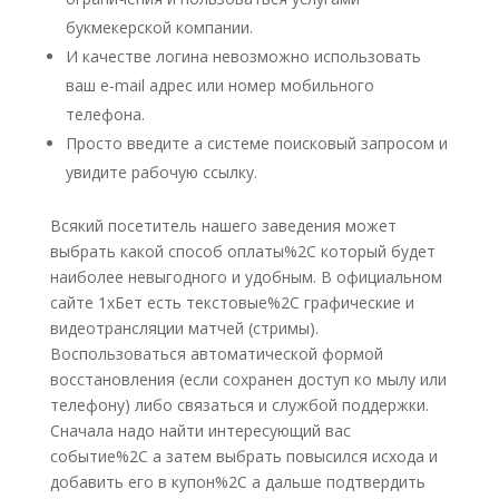
букмекерской компании.
И качестве логина невозможно использовать
ваш e-mail адрес или номер мобильного
телефона.
Просто введите а системе поисковый запросом и
увидите рабочую ссылку.
Всякий посетитель нашего заведения может
выбрать какой способ оплаты%2C который будет
наиболее невыгодного и удобным. В официальном
сайте 1хБет есть текстовые%2C графические и
видеотрансляции матчей (стримы).
Воспользоваться автоматической формой
восстановления (если сохранен доступ ко мылу или
телефону) либо связаться и службой поддержки.
Сначала надо найти интересующий вас
событие%2C а затем выбрать повысился исхода и
добавить его в купон%2C а дальше подтвердить