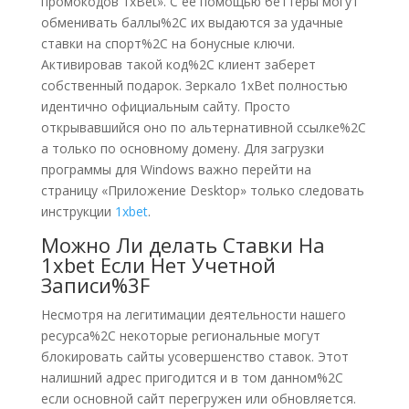
промокодов 1xBet». С ее помощью беттеры могут
обменивать баллы%2C их выдаются за удачные
ставки на спорт%2C на бонусные ключи.
Активировав такой код%2C клиент заберет
собственный подарок. Зеркало 1xBet полностью
идентично официальным сайту. Просто
открывавшийся оно по альтернативной ссылке%2C
а только по основному домену. Для загрузки
программы для Windows важно перейти на
страницу «Приложение Desktop» только следовать
инструкции
1xbet
.
Можно Ли делать Ставки На
1xbet Если Нет Учетной
Записи%3F
Несмотря на легитимации деятельности нашего
ресурса%2C некоторые региональные могут
блокировать сайты усовершенство ставок. Этот
налишний адрес пригодится и в том данном%2C
если основной сайт перегружен или обновляется.