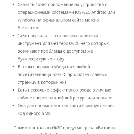
Скачать 1xBet приложение на устройства с
операционными системами iOS%2C Android или
Windows на официальном сайте можно
бесплатно.
1хБет зеркало — это весьма полезный
инструмент для беттеров%2C него которых
возникают проблемы с доступом же
букмекерскую контору.
В этом например убедиться любой
посетительница БК%2C пролистав главных
страницу в который низ.
Есть несколько эффективных входа в личных
кабинет через важнейшей ресурс или зеркало.
Она дает возможностей зайти в аккаунт через
код одного SMS.
Помимо остальных%2C предусмотрена «Витрина