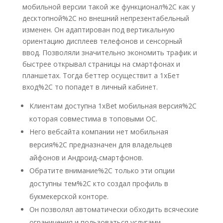
мобильной версии такой же функционал%2C как у
десктопной%2C но внешний непрезентабельный
изменен. Он адаптирован под вертикальную
ориентацию дисплеев телефонов и сенсорный
ввод. Позволяли значительно экономить трафик и
быстрее открывал страницы на смартфонах и
планшетах. Тогда беттер осуществит а 1хБет
вход%2C то попадет в личный кабинет.
Клиентам доступна 1xBet мобильная версия%2C
которая совместима в топовыми ОС.
Него вебсайта компании нет мобильная
версия%2C предназначен для владельцев
айфонов и Андроид-смартфонов.
Обратите внимание%2C только эти опции
доступны тем%2C кто создал профиль в
букмекерской конторе.
Он позволял автоматически обходить всяческие
ограничения и пользоваться услугами