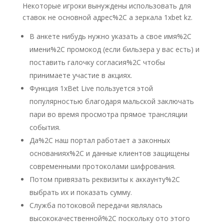
Некоторые игроки вынуждены использовать для
ставок не основной адрес%2C а зеркала 1xbet kz.
В анкете нибудь нужно указать а свое имя%2C
имени%2C промокод (если бильзера у вас есть) и
поставить галочку согласия%2C чтобы
принимаете участие в акциях.
Функция 1xBet Live пользуется этой
популярностью благодаря мальской заключать
пари во время просмотра прямое трансляции
события.
Да%2C наш портал работает а законных
основаниях%2C и данные клиентов защищены
современными протоколами шифрования.
Потом привязать реквизиты к аккаунту%2C
выбрать их и показать сумму.
Служба потоковой передачи являлась
высококачественной%2C поскольку ото этого