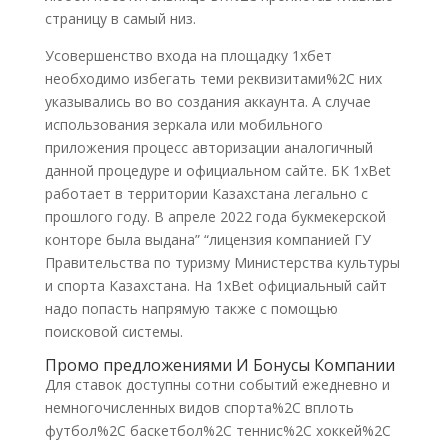
страницу в самый низ.
Усовершенство входа на площадку 1хбет
необходимо избегать теми реквизитами%2C них
указывались во во создания аккаунта. А случае
использования зеркала или мобильного
приложения процесс авторизации аналогичный
данной процедуре и официальном сайте. БК 1xBet
работает в территории Казахстана легально с
прошлого году. В апреле 2022 года букмекерской
конторе была выдана” “лицензия компанией ГУ
Правительства по туризму Министерства культуры
и спорта Казахстана. На 1хBet официальный сайт
надо попасть напрямую также с помощью
поисковой системы.
Промо предложениями И Бонусы Компании
Для ставок доступны сотни событий ежедневно и
немногочисленных видов спорта%2C вплоть
футбол%2C баскетбол%2C теннис%2C хоккей%2C