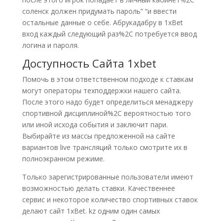
соленск должен придумать пароль” “и ввести
остальные данные о себе. Абрукадабру в 1xBet
вход каждый следующий раз%2C потребуется ввод
логина и пароля.
Доступность Сайта 1xbet
Помочь в этом ответственном подходе к ставкам
могут операторы техподдержки нашего сайта.
После этого надо будет определиться менаджеру
спортивной дисциплиной%2C вероятностью того
или иной исхода события и заключит пари.
Выбирайте из массы предложенной на сайте
вариантов live трансляций только смотрите их в
полноэкранном режиме.
Только зарегистрированные пользователи имеют
возможностью делать ставки. Качественнее
сервис и некоторое количество спортивных ставок
делают сайт 1xBet. kz одним один самых