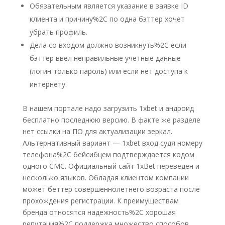
Обязательным является указание в заявке ID
клиента и причину%2C по одна бэттер хочет
убрать профиль.
Дела со входом должно возникнуть%2C если
бэттер ввел неправильные учетные данные
(логин только пароль) или если нет доступа к
интернету.
В нашем портале надо загрузить 1xbet и андроид
бесплатно последнюю версию. В факте же разделе
нет ссылки на ПО для актуализации зеркал.
Альтернативный вариант — 1xbet вход судя номеру
телефона%2C бейсибцем подтверждается кодом
одного СМС. Официальный сайт 1xBet переведен и
несколько языков. Обладая клиентом компании
может беттер совершеннолетнего возраста после
прохождения регистрации. К преимуществам
бренда относятся надежность%2C хорошая
репутация%2C поддержка множество способов