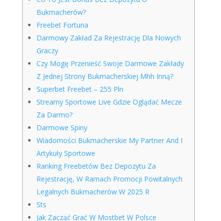
Bukmacherów?
Freebet Fortuna
Darmowy Zakład Za Rejestrację Dla Nowych
Graczy
Czy Mogę Przenieść Swoje Darmowe Zakłady
Z Jednej Strony Bukmacherskiej Mhh Inną?
Superbet Freebet – 255 Pln
Streamy Sportowe Live Gdzie Oglądać Mecze
Za Darmo?
Darmowe Spiny
Wiadomości Bukmacherskie My Partner And I
Artykuły Sportowe
Ranking Freebetów Bez Depozytu Za
Rejestrację, W Ramach Promocji Powitalnych
Legalnych Bukmacherów W 2025 R
Sts
Jak Zacząć Grać W Mostbet W Polsce