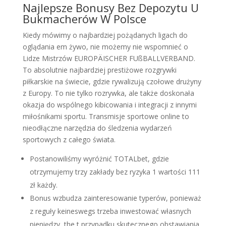
Najlepsze Bonusy Bez Depozytu U
Bukmacherów W Polsce
Kiedy mówimy o najbardziej pożądanych ligach do
oglądania em żywo, nie możemy nie wspomnieć o
Lidze Mistrzów EUROPÄISCHER FUßBALLVERBAND.
To absolutnie najbardziej prestiżowe rozgrywki
piłkarskie na świecie, gdzie rywalizują czołowe drużyny
z Europy. To nie tylko rozrywka, ale także doskonała
okazja do wspólnego kibicowania i integracji z innymi
miłośnikami sportu. Transmisje sportowe online to
nieodłączne narzędzia do śledzenia wydarzeń
sportowych z całego świata.
Postanowiliśmy wyróżnić TOTALbet, gdzie
otrzymujemy trzy zakłady bez ryzyka 1 wartości 111
zł każdy.
Bonus wzbudza zainteresowanie typerów, ponieważ
z reguły keineswegs trzeba inwestować własnych
pieniędzy, the t przypadku skutecznego obstawiania