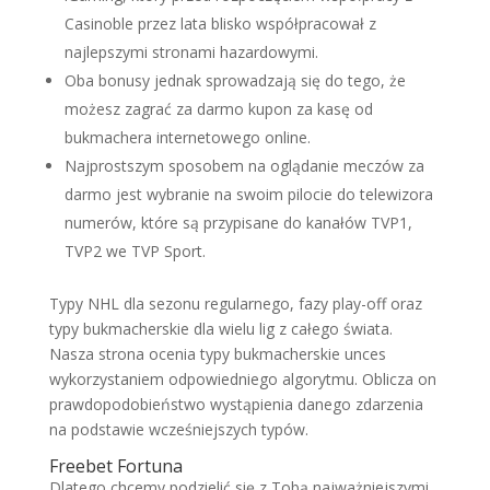
Casinoble przez lata blisko współpracował z
najlepszymi stronami hazardowymi.
Oba bonusy jednak sprowadzają się do tego, że
możesz zagrać za darmo kupon za kasę od
bukmachera internetowego online.
Najprostszym sposobem na oglądanie meczów za
darmo jest wybranie na swoim pilocie do telewizora
numerów, które są przypisane do kanałów TVP1,
TVP2 we TVP Sport.
Typy NHL dla sezonu regularnego, fazy play-off oraz
typy bukmacherskie dla wielu lig z całego świata.
Nasza strona ocenia typy bukmacherskie unces
wykorzystaniem odpowiedniego algorytmu. Oblicza on
prawdopodobieństwo wystąpienia danego zdarzenia
na podstawie wcześniejszych typów.
Freebet Fortuna
Dlatego chcemy podzielić się z Tobą najważniejszymi