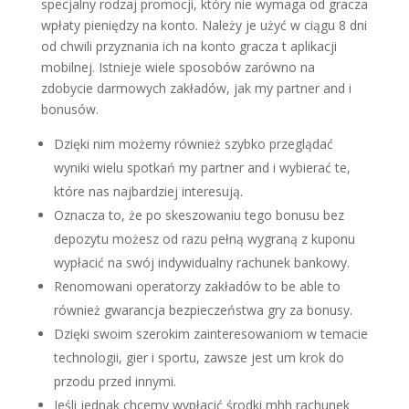
specjalny rodzaj promocji, który nie wymaga od gracza
wpłaty pieniędzy na konto. Należy je użyć w ciągu 8 dni
od chwili przyznania ich na konto gracza t aplikacji
mobilnej. Istnieje wiele sposobów zarówno na
zdobycie darmowych zakładów, jak my partner and i
bonusów.
Dzięki nim możemy również szybko przeglądać
wyniki wielu spotkań my partner and i wybierać te,
które nas najbardziej interesują.
Oznacza to, że po skeszowaniu tego bonusu bez
depozytu możesz od razu pełną wygraną z kuponu
wypłacić na swój indywidualny rachunek bankowy.
Renomowani operatorzy zakładów to be able to
również gwarancja bezpieczeństwa gry za bonusy.
Dzięki swoim szerokim zainteresowaniom w temacie
technologii, gier i sportu, zawsze jest um krok do
przodu przed innymi.
Jeśli jednak chcemy wypłacić środki mhh rachunek