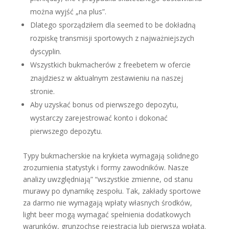
można wyjść „na plus”.
Dlatego sporządziłem dla seemed to be dokładną
rozpiskę transmisji sportowych z najważniejszych
dyscyplin.
Wszystkich bukmacherów z freebetem w ofercie
znajdziesz w aktualnym zestawieniu na naszej
stronie.
Aby uzyskać bonus od pierwszego depozytu,
wystarczy zarejestrować konto i dokonać
pierwszego depozytu.
Typy bukmacherskie na krykieta wymagają solidnego
zrozumienia statystyk i formy zawodników. Nasze
analizy uwzględniają” “wszystkie zmienne, od stanu
murawy po dynamikę zespołu. Tak, zakłady sportowe
za darmo nie wymagają wpłaty własnych środków,
light beer mogą wymagać spełnienia dodatkowych
warunków, grunzochse rejestracja lub pierwsza wpłata.