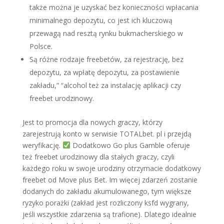
także można je uzyskać bez konieczności wpłacania
minimalnego depozytu, co jest ich kluczową
przewagą nad resztą rynku bukmacherskiego w
Polsce.
Są różne rodzaje freebetów, za rejestrację, bez
depozytu, za wpłatę depozytu, za postawienie
zakładu,” “alcohol też za instalację aplikacji czy
freebet urodzinowy.
Jest to promocja dla nowych graczy, którzy
zarejestrują konto w serwisie TOTALbet. pl i przejdą
weryfikację.
Dodatkowo Go plus Gamble oferuje
też freebet urodzinowy dla stałych graczy, czyli
każdego roku w swoje urodziny otrzymacie dodatkowy
freebet od Move plus Bet. Im więcej zdarzeń zostanie
dodanych do zakładu akumulowanego, tym większe
ryzyko porażki (zakład jest rozliczony ksfd wygrany,
jeśli wszystkie zdarzenia są trafione). Dlatego idealnie