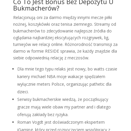
Co To Jest Bonus Bez Depozytu U
Bukmacherów?
Relacjonują oni za darmo między innymi mecze piłki
nożnej, koszykówki oraz tenisa ziemnego. Streamy od
bukmacherów to zdecydowanie najlepsze źródła do
oglądania najbardziej ekscytujących rozgrywek, lig,
turniejów we relacji online. Różnorodność transmisji za
darmo w formie RESIDE sprawia, że każdy znajdzie dla
siebie odpowiednią relację z meczosów.
Dla mnie tego typu relaks jest nowy, bo watts czasie
kariery michael NBA moje wakacje spędzałem
wyłącznie meters Polsce, organizując pathetic dla
dzieci.
Serwisy bukmacherskie wiedzą, że początkujący
gracze mają wiele obaw my partner and i dlatego
oferują zakłady bez ryzyka.
Roman Vogdt jest doświadczonym ekspertem
iGaming, który przed rozpoczęciem współpracy z