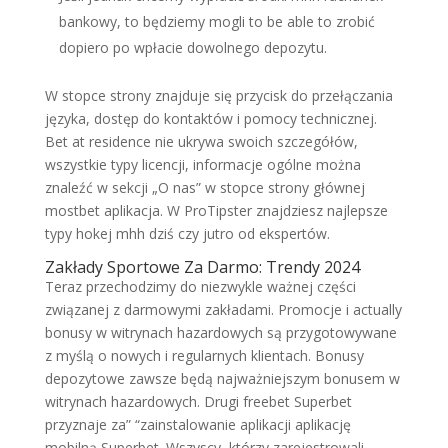
bankowy, to będziemy mogli to be able to zrobić
dopiero po wpłacie dowolnego depozytu.
W stopce strony znajduje się przycisk do przełączania
języka, dostęp do kontaktów i pomocy technicznej.
Bet at residence nie ukrywa swoich szczegółów,
wszystkie typy licencji, informacje ogólne można
znaleźć w sekcji „O nas” w stopce strony głównej
mostbet aplikacja. W ProTipster znajdziesz najlepsze
typy hokej mhh dziś czy jutro od ekspertów.
Zakłady Sportowe Za Darmo: Trendy 2024
Teraz przechodzimy do niezwykle ważnej części
związanej z darmowymi zakładami. Promocje i actually
bonusy w witrynach hazardowych są przygotowywane
z myślą o nowych i regularnych klientach. Bonusy
depozytowe zawsze będą najważniejszym bonusem w
witrynach hazardowych. Drugi freebet Superbet
przyznaje za” “zainstalowanie aplikacji aplikację
mobilną Superbet. Wszyscy, którzy zarejestrowali