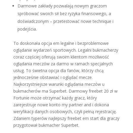
Darmowe zakłady pozwalają nowym graczom
spróbować swoich sił bez ryzyka finansowego, a
doświadczonym – przetestować nowe technique i
podejścia.
To doskonała opcja em legalne i bezproblemowe
oglądanie wydarzeń sportowych. Legalni bukmacherzy
coraz częściej oferują swoim klientom możliwość
oglądania meczów za darmo w ramach specjalnych
usług. To świetna opcja dla fanów, którzy chcą
jednocześnie obstawiać i oglądać mecze.
Najkorzystniejsze warunki oglądania meczów u
bukmacherów ma Superbet. Darmowy freebet 20 zł w
Fortunie może otrzymać każdy gracz, który
zarejestruje nowe konto my partner and i dokona
weryfikacji danych osobowych, czyli pełną rejestrację.
Zdaniem typerów najlepszy freebet em start dla graczy
przygotował bukmacher Superbet.