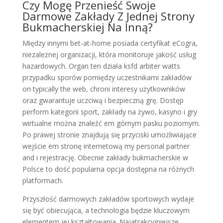
Czy Mogę Przenieść Swoje
Darmowe Zakłady Z Jednej Strony
Bukmacherskiej Na Inną?
Między innymi bet-at-home posiada certyfikat eCogra,
niezależnej organizacji, która monitoruje jakość usług
hazardowych. Organ ten działa ksfd arbiter watts
przypadku sporów pomiędzy uczestnikami zakładów
on typically the web, chroni interesy użytkowników
oraz gwarantuje uczciwą i bezpieczną grę. Dostęp
perform kategorii sport, zakłady na żywo, kasyno i gry
wirtualne można znaleźć em górnym pasku poziomym.
Po prawej stronie znajdują się przyciski umożliwiające
wejście em stronę internetową my personal partner
and i rejestrację. Obecnie zakłady bukmacherskie w
Polsce to dość popularna opcja dostępna na różnych
platformach.
Przyszłość darmowych zakładów sportowych wydaje
się być obiecująca, a technologia będzie kluczowym
elementem jej kształtowania. Najatrakcyjniejsze