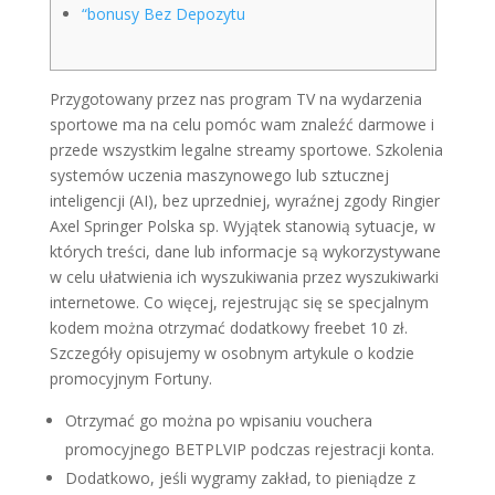
“bonusy Bez Depozytu
Przygotowany przez nas program TV na wydarzenia
sportowe ma na celu pomóc wam znaleźć darmowe i
przede wszystkim legalne streamy sportowe. Szkolenia
systemów uczenia maszynowego lub sztucznej
inteligencji (AI), bez uprzedniej, wyraźnej zgody Ringier
Axel Springer Polska sp. Wyjątek stanowią sytuacje, w
których treści, dane lub informacje są wykorzystywane
w celu ułatwienia ich wyszukiwania przez wyszukiwarki
internetowe. Co więcej, rejestrując się se specjalnym
kodem można otrzymać dodatkowy freebet 10 zł.
Szczegóły opisujemy w osobnym artykule o kodzie
promocyjnym Fortuny.
Otrzymać go można po wpisaniu vouchera
promocyjnego BETPLVIP podczas rejestracji konta.
Dodatkowo, jeśli wygramy zakład, to pieniądze z