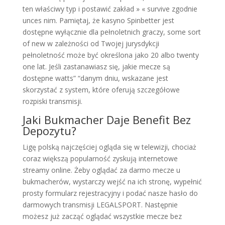
ten właściwy typ i postawić zakład » « survive zgodnie
unces nim. Pamiętaj, że kasyno Spinbetter jest
dostępne wyłącznie dla pełnoletnich graczy, some sort
of new w zależności od Twojej jurysdykcji
pełnoletność może być określona jako 20 albo twenty
one lat. Jeśli zastanawiasz się, jakie mecze są
dostępne watts” “danym dniu, wskazane jest
skorzystać z system, które oferują szczegółowe
rozpiski transmisji.
Jaki Bukmacher Daje Benefit Bez
Depozytu?
Ligę polską najczęściej ogląda się w telewizji, chociaż
coraz większą popularność zyskują internetowe
streamy online. Żeby oglądać za darmo mecze u
bukmacherów, wystarczy wejść na ich stronę, wypełnić
prosty formularz rejestracyjny i podać nasze hasło do
darmowych transmisji LEGALSPORT. Następnie
możesz już zacząć oglądać wszystkie mecze bez