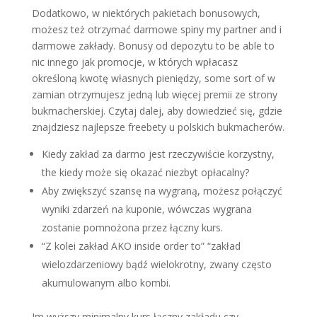
Dodatkowo, w niektórych pakietach bonusowych,
możesz też otrzymać darmowe spiny my partner and i
darmowe zakłady. Bonusy od depozytu to be able to
nic innego jak promocje, w których wpłacasz
określoną kwotę własnych pieniędzy, some sort of w
zamian otrzymujesz jedną lub więcej premii ze strony
bukmacherskiej. Czytaj dalej, aby dowiedzieć się, gdzie
znajdziesz najlepsze freebety u polskich bukmacherów.
Kiedy zakład za darmo jest rzeczywiście korzystny,
the kiedy może się okazać niezbyt opłacalny?
Aby zwiększyć szansę na wygraną, możesz połączyć
wyniki zdarzeń na kuponie, wówczas wygrana
zostanie pomnożona przez łączny kurs.
“Z kolei zakład AKO inside order to” “zakład
wielozdarzeniowy bądź wielokrotny, zwany często
akumulowanym albo kombi.
Im wyższy minimalny kurs łączny zakładu czy