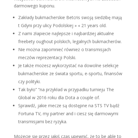
darmowego kuponu.
Zakłady bukmacherskie Betcris swoją siedzibę mają
t Gdyni przy ulicy Podolskiej » « 21 years old.
Z nami złapiecie najlepsze i najbardziej aktualne
freebety oughout polskich, legalnych bukmacherów.
Nie można zapomnieć również o transmisjach
meczów reprezentacji Polski.
Je także możesz wykorzystać na dowolne selekcje
bukmacherskie ze świata sportu, e-sportu, finansów
czy polityki.
Tak było” “na przykład w przypadku turnieju The
Global w 2016 roku dla Dota a couple of.
Sprawdź, jakie mecze są dostępne na STS TV bądź
Fortuna TV, my partner and i ciesz się darmowymi
transmisjami bez ryzyka.
Możecie się przez jakiś czas upewnić, że to be able to