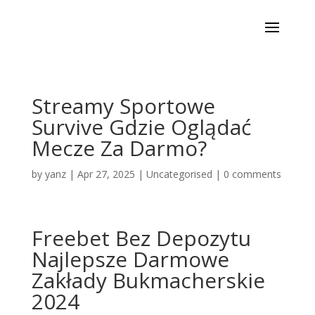
Streamy Sportowe
Survive Gdzie Oglądać
Mecze Za Darmo?
by
yanz
|
Apr 27, 2025
|
Uncategorised
|
0 comments
Freebet Bez Depozytu
Najlepsze Darmowe
Zakłady Bukmacherskie
2024