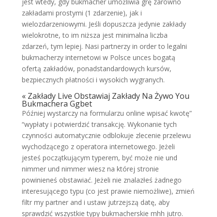
jest wtedy, gdy bukmacher umożliwia grę zarówno
zakładami prostymi (1 zdarzenie), jak i
wielozdarzeniowymi. Jeśli dopuszcza jedynie zakłady
wielokrotne, to im niższa jest minimalna liczba
zdarzeń, tym lepiej. Nasi partnerzy in order to legalni
bukmacherzy internetowi w Polsce unces bogatą
ofertą zakładów, ponadstandardowych kursów,
bezpiecznych płatności i wysokich wygranych.
« Zakłady Live Obstawiaj Zakłady Na Żywo You
Bukmachera Ggbet
Później wystarczy na formularzu online wpisać kwotę”
“wypłaty i potwierdzić transakcję. Wykonanie tych
czynności automatycznie odblokuje zlecenie przelewu
wychodzącego z operatora internetowego. Jeżeli
jesteś początkującym typerem, być może nie und
nimmer und nimmer wiesz na której stronie
powinieneś obstawiać. Jeżeli nie znalazłeś żadnego
interesującego typu (co jest prawie niemożliwe), zmień
filtr my partner and i ustaw jutrzejszą datę, aby
sprawdzić wszystkie typy bukmacherskie mhh jutro.