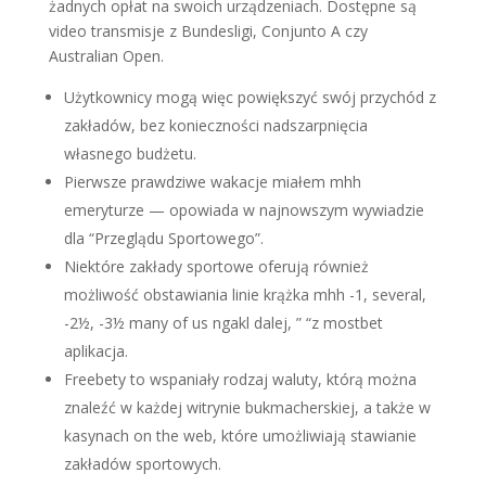
żadnych opłat na swoich urządzeniach. Dostępne są
video transmisje z Bundesligi, Conjunto A czy
Australian Open.
Użytkownicy mogą więc powiększyć swój przychód z
zakładów, bez konieczności nadszarpnięcia
własnego budżetu.
Pierwsze prawdziwe wakacje miałem mhh
emeryturze — opowiada w najnowszym wywiadzie
dla “Przeglądu Sportowego”.
Niektóre zakłady sportowe oferują również
możliwość obstawiania linie krążka mhh -1, several,
-2½, -3½ many of us ngakl dalej, ” “z mostbet
aplikacja.
Freebety to wspaniały rodzaj waluty, którą można
znaleźć w każdej witrynie bukmacherskiej, a także w
kasynach on the web, które umożliwiają stawianie
zakładów sportowych.