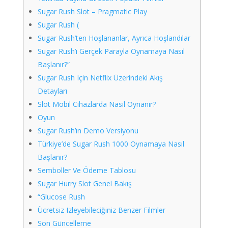
Sugar Rush Slot – Pragmatic Play
Sugar Rush (
Sugar Rush’ten Hoşlananlar, Ayrıca Hoşlandılar
Sugar Rush’ı Gerçek Parayla Oynamaya Nasıl
Başlanır?”
Sugar Rush Için Netflix Üzerindeki Akış
Detayları
Slot Mobil Cihazlarda Nasıl Oynanır?
Oyun
Sugar Rush’ın Demo Versiyonu
Türkiye’de Sugar Rush 1000 Oynamaya Nasıl
Başlanır?
Semboller Ve Ödeme Tablosu
Sugar Hurry Slot Genel Bakış
“Glucose Rush
Ücretsiz Izleyebileciğiniz Benzer Filmler
Son Güncelleme