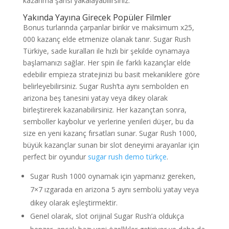
kazanma şansı yakalayabilirsiniz.
Yakında Yayına Girecek Popüler Filmler
Bonus turlarında çarpanlar birikir ve maksimum x25,
000 kazanç elde etmenize olanak tanır. Sugar Rush
Türkiye, sade kuralları ile hızlı bir şekilde oynamaya
başlamanızı sağlar. Her spin ile farklı kazançlar elde
edebilir empieza stratejinizi bu basit mekaniklere göre
belirleyebilirsiniz. Sugar Rush’ta aynı sembolden en
arizona beş tanesini yatay veya dikey olarak
birleştirerek kazanabilirsiniz. Her kazançtan sonra,
semboller kaybolur ve yerlerine yenileri düşer, bu da
size en yeni kazanç fırsatları sunar. Sugar Rush 1000,
büyük kazançlar sunan bir slot deneyimi arayanlar için
perfect bir oyundur
sugar rush demo türkçe
.
Sugar Rush 1000 oynamak için yapmanız gereken,
7×7 ızgarada en arizona 5 aynı sembolü yatay veya
dikey olarak eşleştirmektir.
Genel olarak, slot orijinal Sugar Rush’a oldukça