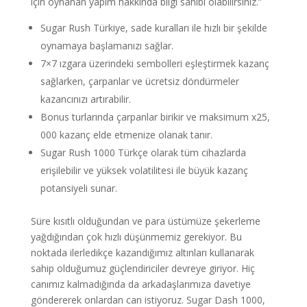
için oynanan yapım hakkında bilgi sahibi olabilirsiniz.”
Sugar Rush Türkiye, sade kuralları ile hızlı bir şekilde
oynamaya başlamanızı sağlar.
7×7 ızgara üzerindeki sembolleri eşleştirmek kazanç
sağlarken, çarpanlar ve ücretsiz döndürmeler
kazancınızı artırabilir.
Bonus turlarında çarpanlar birikir ve maksimum x25,
000 kazanç elde etmenize olanak tanır.
Sugar Rush 1000 Türkçe olarak tüm cihazlarda
erişilebilir ve yüksek volatilitesi ile büyük kazanç
potansiyeli sunar.
Süre kısıtlı olduğundan ve para üstümüze şekerleme
yağdığından çok hızlı düşünmemiz gerekiyor. Bu
noktada ilerledikçe kazandığımız altınları kullanarak
sahip olduğumuz güçlendiriciler devreye giriyor. Hiç
canımız kalmadığında da arkadaşlarımıza davetiye
göndererek onlardan can istiyoruz. Sugar Dash 1000,