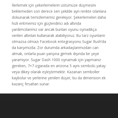
İlerlemek için şekerlemelerin üstümüze düşmesini
beklemeden son derece seri şekilde ayn renkte olanlara
dokunarak temizlememiz gerekiyor. Şekerlemeleri daha
hızlı eritmemiz için güçlendirici adı altında
yardımcılarımız var ancak bunları oyunu oynadıkça
verilen altınları kullanarak alabiliyoruz. Bu tarz oyunların
olmazsa olmazı Facebook entegrasyonu Sugar Rush’da
da karşımızda. Zor durumda arkadaşlarımızdan can
almak, onlarla puan yarışına girmek dışında bir şeye
yaramıyor. Sugar Dash 1000 oynamak için yapmanız
gereken, 7×7 ızgarada en arizona 5 aynı sembolü yatay
veya dikey olarak eşleştirmektir. Kazanan semboller
kaybolur ve yerlerine yenileri düşer, bu da dimension ek
kazanç fırsatları sunar.