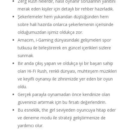
Zerg Rush nelerdir, nasıl oynanır sorularının yanıtını
merak eden kişiler için detaylı bir rehber hazırladık.
Şekerlemeler hem yukarıdan düştüğünden hem
sobre hali hazırda onlarca şekerlemenin içerisinde
olduğumuzdan işimiz oldukça zor.
Amacım, i-Gaming dünyasındaki gelişmeleri spor
tutkusu ile birleştirerek en güncel içerikleri sizlere
sunmak.
Bir anda çıkış yapan ve oldukça iyi bir başarı sahip
olan Hi-Fi Rush, renkli dünyası, muhteşem müzikleri
ve keyifli oynanışı ile zihnimizde yer eden bir oyun
oldu.
Gerçek parayla oynamadan önce kendinize olan
güveninizi artırmak için bu fırsatı değerlendirin.
Bu esneklik, the girl seviyeden oyuncuya hitap eder
ve deneme modu ile strateji geliştirmenize de
yardımcı olur.