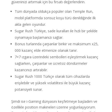
güveninizi artırmak için bu fırsatı değerlendirin.
Tüm dünyada oldukça popüler olan Temple Run,
mobil platformda sonsuz koşu türü denildiğinde ilk
akla gelen oyundur.
Sugar Rush Türkiye, sade kuralları ile hızlı bir şekilde
oynamaya başlamanızı sağlar.
Bonus turlarında çarpanlar birikir ve maksimum x25,
000 kazanç elde etmenize olanak tanır.
7×7 ızgara üzerindeki sembolleri eşleştirmek kazanç
sağlarken, çarpanlar ve ücretsiz döndürmeler
kazancınızı artırabilir.
Sugar Rush 1000 Türkçe olarak tüm cihazlarda
erişilebilir ve yüksek volatilitesi ile büyük kazanç
potansiyeli sunar.
Şimdi ise i-Gaming dünyasını keşfetmeye başladım ve
özellikle position makineleri üzerine yoğunlaşıyorum.