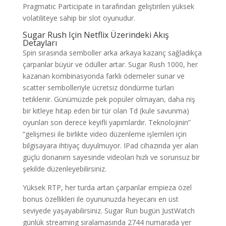
Pragmatic Participate in tarafından geliştirilen yüksek
volatiliteye sahip bir slot oyunudur.
Sugar Rush Için Netflix Üzerindeki Akış
Detayları
Spin sırasında semboller arka arkaya kazanç sağladıkça
çarpanlar büyür ve ödüller artar. Sugar Rush 1000, her
kazanan kombinasyonda farklı ödemeler sunar ve
scatter sembolleriyle ücretsiz döndürme turları
tetiklenir. Günümüzde pek popüler olmayan, daha niş
bir kitleye hitap eden bir tür olan Td (kule savunma)
oyunları son derece keyifli yapımlardır. Teknolojinin”
“gelişmesi ile birlikte video düzenleme işlemleri için
bilgisayara ihtiyaç duyulmuyor. IPad cihazında yer alan
güçlü donanım sayesinde videoları hızlı ve sorunsuz bir
şekilde düzenleyebilirsiniz.
Yüksek RTP, her turda artan çarpanlar empieza özel
bonus özellikleri ile oyununuzda heyecanı en üst
seviyede yaşayabilirsiniz. Sugar Run bugün JustWatch
günlük streaming sıralamasında 2744 numarada yer