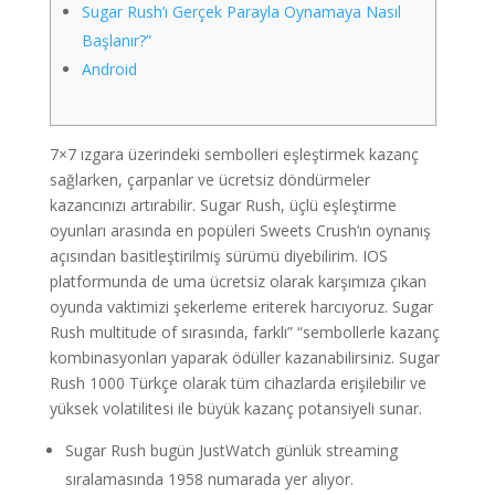
Sugar Rush’ı Gerçek Parayla Oynamaya Nasıl
Başlanır?”
Android
7×7 ızgara üzerindeki sembolleri eşleştirmek kazanç
sağlarken, çarpanlar ve ücretsiz döndürmeler
kazancınızı artırabilir. Sugar Rush, üçlü eşleştirme
oyunları arasında en popüleri Sweets Crush’ın oynanış
açısından basitleştirilmiş sürümü diyebilirim. IOS
platformunda de uma ücretsiz olarak karşımıza çıkan
oyunda vaktimizi şekerleme eriterek harcıyoruz. Sugar
Rush multitude of sırasında, farklı” “sembollerle kazanç
kombinasyonları yaparak ödüller kazanabilirsiniz. Sugar
Rush 1000 Türkçe olarak tüm cihazlarda erişilebilir ve
yüksek volatilitesi ile büyük kazanç potansiyeli sunar.
Sugar Rush bugün JustWatch günlük streaming
sıralamasında 1958 numarada yer alıyor.