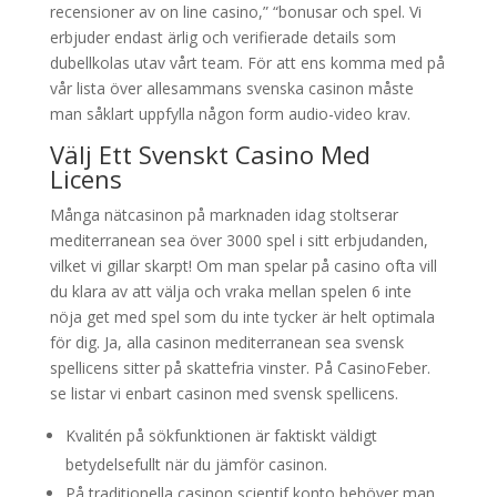
recensioner av on line casino,” “bonusar och spel. Vi
erbjuder endast ärlig och verifierade details som
dubellkolas utav vårt team. För att ens komma med på
vår lista över allesammans svenska casinon måste
man såklart uppfylla någon form audio-video krav.
Välj Ett Svenskt Casino Med
Licens
Många nätcasinon på marknaden idag stoltserar
mediterranean sea över 3000 spel i sitt erbjudanden,
vilket vi gillar skarpt! Om man spelar på casino ofta vill
du klara av att välja och vraka mellan spelen 6 inte
nöja get med spel som du inte tycker är helt optimala
för dig. Ja, alla casinon mediterranean sea svensk
spellicens sitter på skattefria vinster. På CasinoFeber.
se listar vi enbart casinon med svensk spellicens.
Kvalitén på sökfunktionen är faktiskt väldigt
betydelsefullt när du jämför casinon.
På traditionella casinon scientif konto behöver man