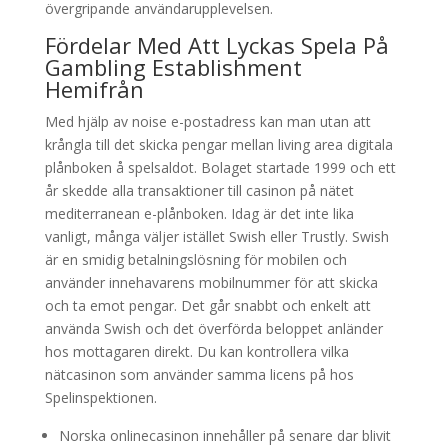
övergripande användarupplevelsen.
Fördelar Med Att Lyckas Spela På
Gambling Establishment
Hemifrån
Med hjälp av noise e-postadress kan man utan att
krångla till det skicka pengar mellan living area digitala
plånboken å spelsaldot. Bolaget startade 1999 och ett
år skedde alla transaktioner till casinon på nätet
mediterranean e-plånboken. Idag är det inte lika
vanligt, många väljer istället Swish eller Trustly. Swish
är en smidig betalningslösning för mobilen och
använder innehavarens mobilnummer för att skicka
och ta emot pengar. Det går snabbt och enkelt att
använda Swish och det överförda beloppet anländer
hos mottagaren direkt. Du kan kontrollera vilka
nätcasinon som använder samma licens på hos
Spelinspektionen.
Norska onlinecasinon innehåller på senare dar blivit