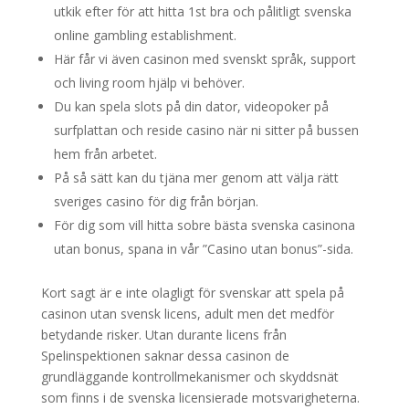
utkik efter för att hitta 1st bra och pålitligt svenska
online gambling establishment.
Här får vi även casinon med svenskt språk, support
och living room hjälp vi behöver.
Du kan spela slots på din dator, videopoker på
surfplattan och reside casino när ni sitter på bussen
hem från arbetet.
På så sätt kan du tjäna mer genom att välja rätt
sveriges casino för dig från början.
För dig som vill hitta sobre bästa svenska casinona
utan bonus, spana in vår ”Casino utan bonus”-sida.
Kort sagt är e inte olagligt för svenskar att spela på
casinon utan svensk licens, adult men det medför
betydande risker. Utan durante licens från
Spelinspektionen saknar dessa casinon de
grundläggande kontrollmekanismer och skyddsnät
som finns i de svenska licensierade motsvarigheterna.