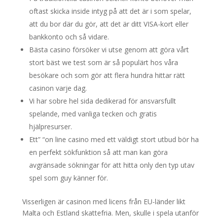
oftast skicka inside intyg på att det är i som spelar,
att du bor där du gör, att det är ditt VISA-kort eller
bankkonto och så vidare.
Bästa casino försöker vi utse genom att göra vårt
stort bäst we test som är så populärt hos våra
besökare och som gör att flera hundra hittar rätt
casinon varje dag.
Vi har sobre hel sida dedikerad för ansvarsfullt
spelande, med vanliga tecken och gratis
hjälpresurser.
Ett” “on line casino med ett väldigt stort utbud bör ha
en perfekt sökfunktion så att man kan göra
avgränsade sökningar för att hitta only den typ utav
spel som guy känner för.
Visserligen är casinon med licens från EU-länder likt
Malta och Estland skattefria. Men, skulle i spela utanför