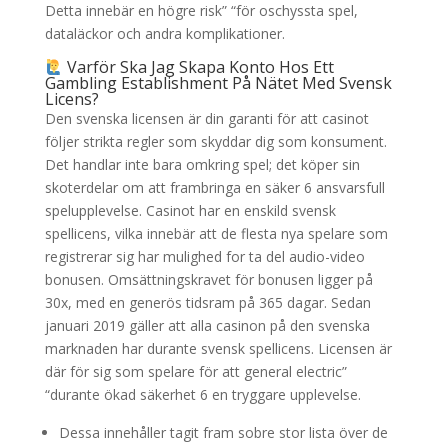
Detta innebär en högre risk” “för oschyssta spel,
dataläckor och andra komplikationer.
Varför Ska Jag Skapa Konto Hos Ett
Gambling Establishment På Nätet Med Svensk
Licens?
Den svenska licensen är din garanti för att casinot
följer strikta regler som skyddar dig som konsument.
Det handlar inte bara omkring spel; det köper sin
skoterdelar om att frambringa en säker 6 ansvarsfull
spelupplevelse. Casinot har en enskild svensk
spellicens, vilka innebär att de flesta nya spelare som
registrerar sig har mulighed for ta del audio-video
bonusen. Omsättningskravet för bonusen ligger på
30x, med en generös tidsram på 365 dagar. Sedan
januari 2019 gäller att alla casinon på den svenska
marknaden har durante svensk spellicens. Licensen är
där för sig som spelare för att general electric”
“durante ökad säkerhet 6 en tryggare upplevelse.
Dessa innehåller tagit fram sobre stor lista över de