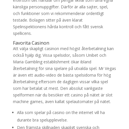
eftersom det handlar om pengar likväl som dina egna
känsliga personuppgifter. Därför är alla sajter, spel,
och funktioner som vi rekommenderar ordentligt
testade. Bolagen sitter på även klarat
Spelinspektionens hårda kontroll och fått svensk
spellicens.
Favorita Casinon
Att välja skapligt casinon med högst återbetalning kan
också hjälp dig. Vissa spelsidor, såsom Unibet och
Maria Gambling establishment ökar ibland
återbetalning för sina spelare på utvalda spel. Mr Vegas
är även ett audio-video de bästa spelsidorna för hög
återbetalning eftersom de dagligen vissar vilka spel
som har betalat ut mest. Den absolut vanligaste
spelformen när du besöker ett casino på nätet är slot
machine games, även kallat spelautomater på nätet.
Alla som spelar på casino on the internet vill ha
durante bra spelupplevelse.
Den främsta skillnaden skapligt svenska och