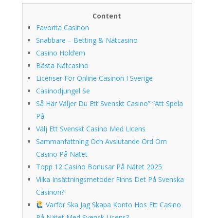
Content
Favorita Casinon
Snabbare – Betting & Nätcasino
Casino Hold’em
Bästa Nätcasino
Licenser För Online Casinon I Sverige
Casinodjungel Se
Så Här Väljer Du Ett Svenskt Casino” “Att Spela
På
Välj Ett Svenskt Casino Med Licens
Sammanfattning Och Avslutande Ord Om
Casino På Nätet
Topp 12 Casino Bonusar På Nätet 2025
Vilka Insättningsmetoder Finns Det På Svenska
Casinon?
Varför Ska Jag Skapa Konto Hos Ett Casino
På Nätet Med Svensk Licens?