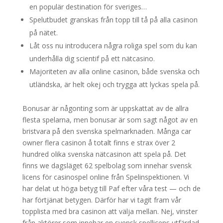
en populär destination för sveriges…
Spelutbudet granskas från topp till tå på alla casinon
på nätet.
Låt oss nu introducera några roliga spel som du kan
underhålla dig scientif på ett nätcasino.
Majoriteten av alla online casinon, både svenska och
utländska, är helt okej och trygga att lyckas spela på.
Bonusar är någonting som är uppskattat av de allra
flesta spelarna, men bonusar är som sagt något av en
bristvara på den svenska spelmarknaden. Många car
owner flera casinon å totalt finns e strax över 2
hundred olika svenska nätcasinon att spela på. Det
finns we dagsläget 62 spelbolag som innehar svensk
licens för casinospel online från Spelinspektionen. Vi
har delat ut höga betyg till Paf efter våra test — och de
har förtjänat betygen. Därför har vi tagit fram vår
topplista med bra casinon att välja mellan. ​Nej, vinster
från aktörer som innehar en svensk spellicens utfärdad