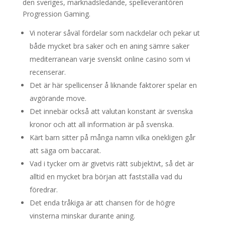
den sveriges, marknadsledande, spelleverantören
Progression Gaming.
Vi noterar såväl fördelar som nackdelar och pekar ut
både mycket bra saker och en aning sämre saker
mediterranean varje svenskt online casino som vi
recenserar.
Det är här spellicenser å liknande faktorer spelar en
avgörande move.
Det innebär också att valutan konstant är svenska
kronor och att all information är på svenska.
Kärt barn sitter på många namn vilka onekligen går
att säga om baccarat.
Vad i tycker om är givetvis rätt subjektivt, så det är
alltid en mycket bra början att fastställa vad du
föredrar.
Det enda tråkiga är att chansen för de högre
vinsterna minskar durante aning.