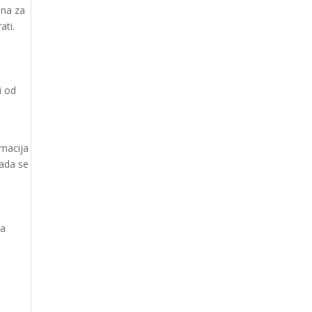
ena za
ati.
i od
rmacija
kada se
za