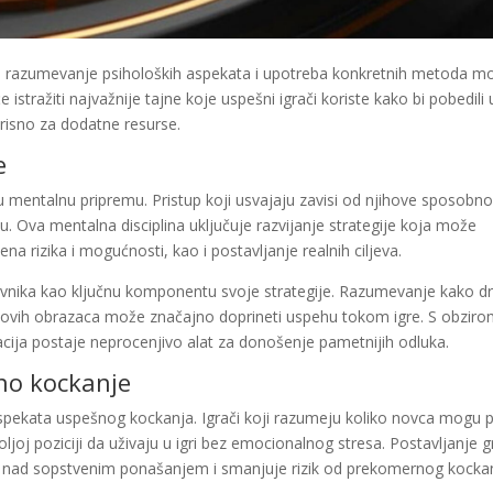
ov, razumevanje psiholoških aspekata i upotreba konkretnih metoda m
istražiti najvažnije tajne koje uspešni igrači koriste kako bi pobedili 
risno za dodatne resurse.
e
tu mentalnu pripremu. Pristup koji usvajaju zavisi od njihove sposobno
iju. Ova mentalna disciplina uključuje razvijanje strategije koja može
ena rizika i mogućnosti, kao i postavljanje realnih ciljeva.
otivnika kao ključnu komponentu svoje strategije. Razumevanje kako dr
jihovih obrazaca može značajno doprineti uspehu tokom igre. S obzir
acija postaje neprocenjivo alat za donošenje pametnijih odluka.
no kockanje
spekata uspešnog kockanja. Igrači koji razumeju koliko novca mogu pr
oljoj poziciji da uživaju u igri bez emocionalnog stresa. Postavljanje g
e nad sopstvenim ponašanjem i smanjuje rizik od prekomernog kocka