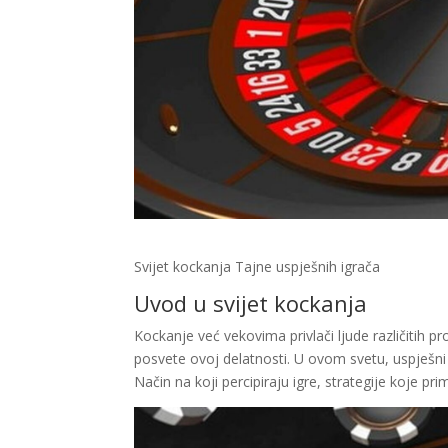
Svijet kockanja Tajne uspješnih igrača
Uvod u svijet kockanja
Kockanje već vekovima privlači ljude različitih pr
posvete ovoj delatnosti. U ovom svetu, uspješni
Način na koji percipiraju igre, strategije koje p