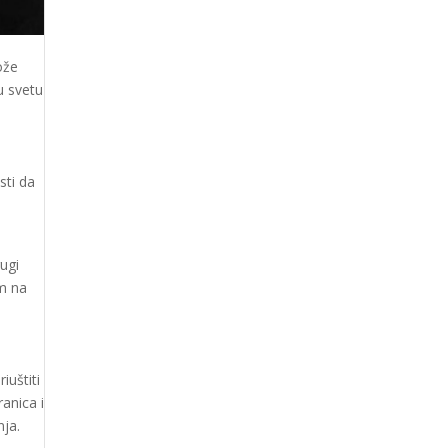
ože
u svetu
sti da
ugi
om na
iuštiti
ranica i
nja.