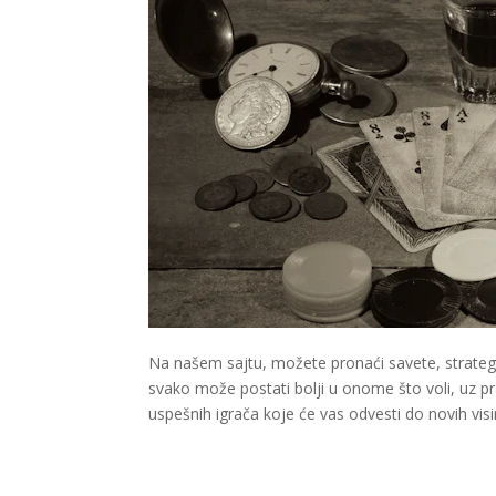
Na našem sajtu, možete pronaći savete, strategi
svako može postati bolji u onome što voli, uz prav
uspešnih igrača koje će vas odvesti do novih vis