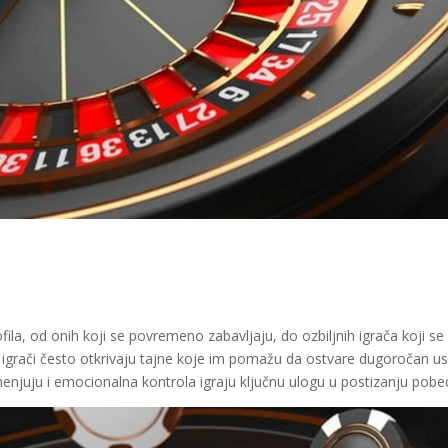
ofila, od onih koji se povremeno zabavljaju, do ozbiljnih igrača koji se
 igrači često otkrivaju tajne koje im pomažu da ostvare dugoročan u
rimenjuju i emocionalna kontrola igraju ključnu ulogu u postizanju pobe