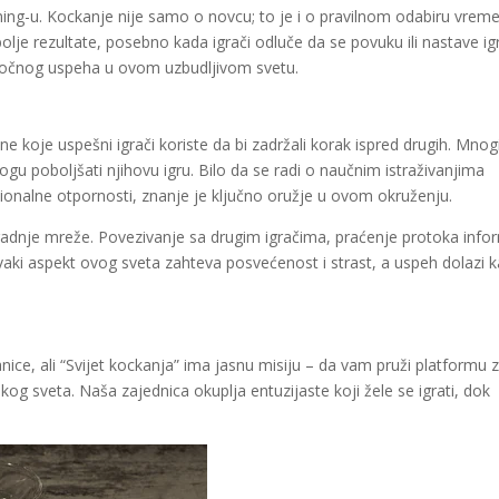
iming-u. Kockanje nije samo o novcu; to je i o pravilnom odabiru vrem
lje rezultate, posebno kada igrači odluče da se povuku ili nastave igr
oročnog uspeha u ovom uzbudljivom svetu.
e koje uspešni igrači koriste da bi zadržali korak ispred drugih. Mnog
mogu poboljšati njihovu igru. Bilo da se radi o naučnim istraživanjima
ionalne otpornosti, znanje je ključno oružje u ovom okruženju.
radnje mreže. Povezivanje sa drugim igračima, praćenje protoka info
Svaki aspekt ovog sveta zahteva posvećenost i strast, a uspeh dolazi 
nice, ali “Svijet kockanja” ima jasnu misiju – da vam pruži platformu 
og sveta. Naša zajednica okuplja entuzijaste koji žele se igrati, dok