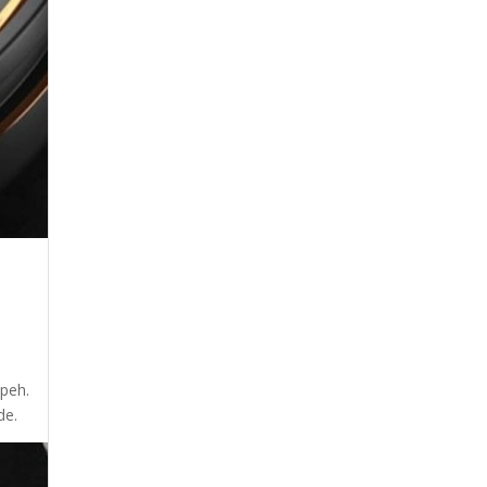
speh.
de.