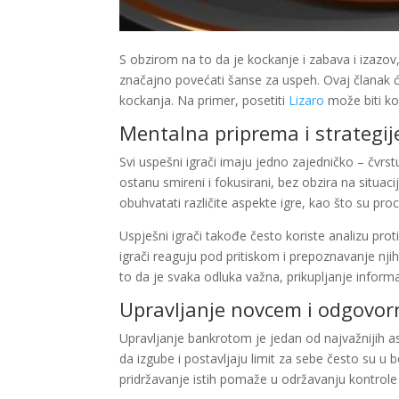
S obzirom na to da je kockanje i zabava i izaz
značajno povećati šanse za uspeh. Ovaj članak će 
kockanja. Na primer, posetiti
Lizaro
može biti ko
Mentalna priprema i strategij
Svi uspešni igrači imaju jedno zajedničko – čvrs
ostanu smireni i fokusirani, bez obzira na situac
obuhvatati različite aspekte igre, kao što su proc
Uspješni igrači takođe često koriste analizu pr
igrači reaguju pod pritiskom i prepoznavanje n
to da je svaka odluka važna, prikupljanje inform
Upravljanje novcem i odgovor
Upravljanje bankrotom je jedan od najvažnijih a
da izgube i postavljaju limit za sebe često su u b
pridržavanje istih pomaže u održavanju kontrol