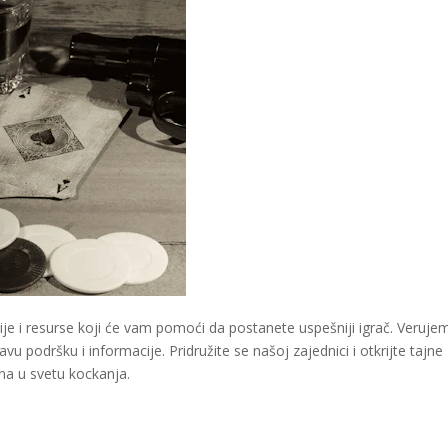
je i resurse koji će vam pomoći da postanete uspešniji igrač. Veruje
u podršku i informacije. Pridružite se našoj zajednici i otkrijte tajne
ina u svetu kockanja.