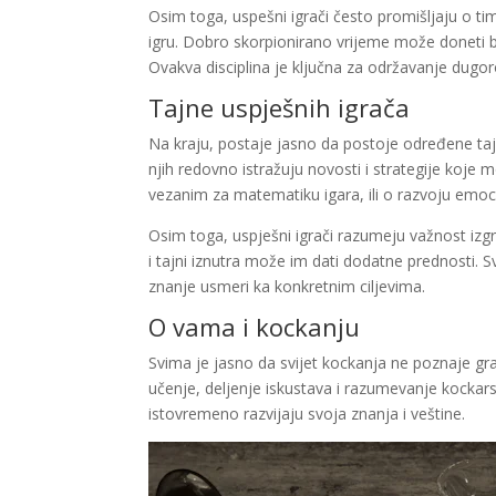
Osim toga, uspešni igrači često promišljaju o t
igru. Dobro skorpionirano vrijeme može doneti bo
Ovakva disciplina je ključna za održavanje dug
Tajne uspješnih igrača
Na kraju, postaje jasno da postoje određene tajn
njih redovno istražuju novosti i strategije koje 
vezanim za matematiku igara, ili o razvoju emoc
Osim toga, uspješni igrači razumeju važnost izg
i tajni iznutra može im dati dodatne prednosti. 
znanje usmeri ka konkretnim ciljevima.
O vama i kockanju
Svima je jasno da svijet kockanja ne poznaje gra
učenje, deljenje iskustava i razumevanje kockarsk
istovremeno razvijaju svoja znanja i veštine.