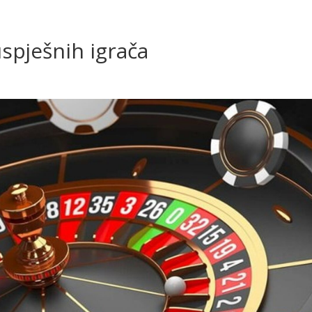
G
uspješnih igrača