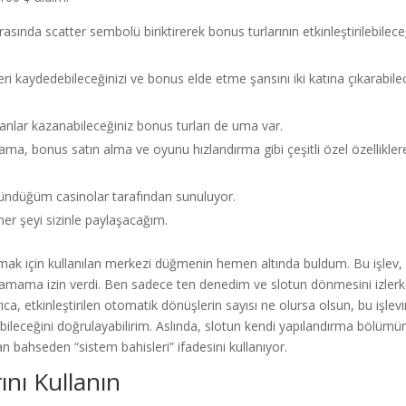
asında scatter sembolü biriktirerek bonus turlarının etkinleştirilebilece
 kaydedebileceğinizi ve bonus elde etme şansını iki katına çıkarabilec
panlar kazanabileceğiniz bonus turları de uma var.
ma, bonus satın alma ve oyunu hızlandırma gibi çeşitli özel özellikler
şündüğüm casinolar tarafından sunuluyor.
r şeyi sizinle paylaşacağım.
ak için kullanılan merkezi düğmenin hemen altında buldum. Bu işlev,
lamama izin verdi. Ben sadece ten denedim ve slotun dönmesini izler
ca, etkinleştirilen otomatik dönüşlerin sayısı ne olursa olsun, bu işlevi
labileceğini doğrulayabilirim. Aslında, slotun kendi yapılandırma bölümü
 bahseden “sistem bahisleri” ifadesini kullanıyor.
ını Kullanın