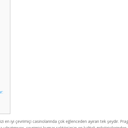
r:
i en iyi çevrimiçi casinolarında çok eğlenceden ayıran tek şeydir. Pra
ına uğratmıyor, çevrimiçi kumar sektörünün en kaliteli geliştiricilerinden 