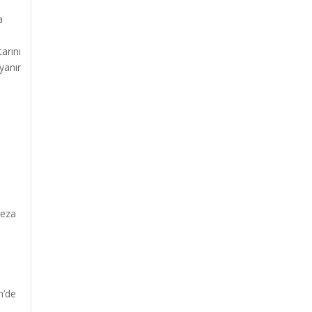
a
arını
yanır
l
ieza
i
n’de