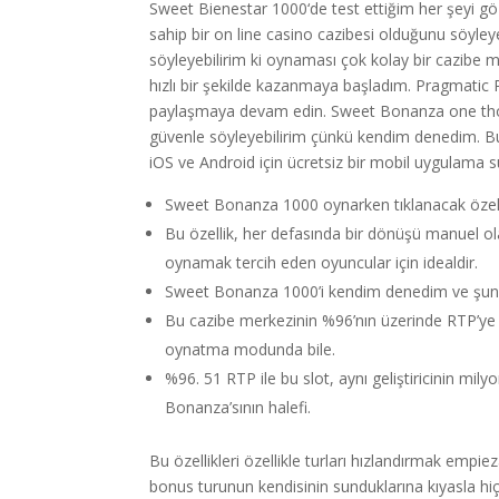
Sweet Bienestar 1000‘de test ettiğim her şeyi gö
sahip bir on line casino cazibesi olduğunu söyl
söyleyebilirim ki oynaması çok kolay bir cazibe m
hızlı bir şekilde kazanmaya başladım. Pragmatic
paylaşmaya devam edin. Sweet Bonanza one thous
güvenle söyleyebilirim çünkü kendim denedim. Bu o
iOS ve Android için ücretsiz bir mobil uygulama 
Sweet Bonanza 1000 oynarken tıklanacak özel ö
Bu özellik, her defasında bir dönüşü manuel ola
oynamak tercih eden oyuncular için idealdir.
Sweet Bonanza 1000’i kendim denedim ve şunu 
Bu cazibe merkezinin %96’nın üzerinde RTP’ye 
oynatma modunda bile.
%96. 51 RTP ile bu slot, aynı geliştiricinin m
Bonanza’sının halefi.
Bu özellikleri özellikle turları hızlandırmak empie
bonus turunun kendisinin sunduklarına kıyasla hi