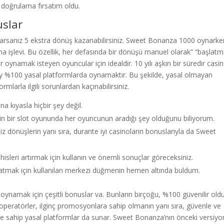
 doğrulama fırsatım oldu.
uslar
alarsanız 5 ekstra dönüş kazanabilirsiniz. Sweet Bonanza 1000 oynarke
ma işlevi. Bu özellik, her defasında bir dönüşü manuel olarak” “başlat
r oynamak isteyen oyuncular için idealdir. 10 yılı aşkın bir süredir casi
şey %100 yasal platformlarda oynamaktır. Bu şekilde, yasal olmayan
larla ilgili sorunlardan kaçınabilirsiniz.
a kıyasla hiçbir şey değil.
n bir slot oyununda her oyuncunun aradığı şey olduğunu biliyorum.
 dönüşlerin yanı sıra, durante iyi casinoların bonuslarıyla da Sweet
bahisleri artırmak için kullanın ve önemli sonuçlar göreceksiniz.
tmak için kullanılan merkezi düğmenin hemen altında buldum.
ynamak için çeşitli bonuslar va. Bunların birçoğu, %100 güvenilir ol
peratörler, ilginç promosyonlara sahip olmanın yanı sıra, güvenle ve
ine sahip yasal platformlar da sunar. Sweet Bonanza’nın önceki versiy