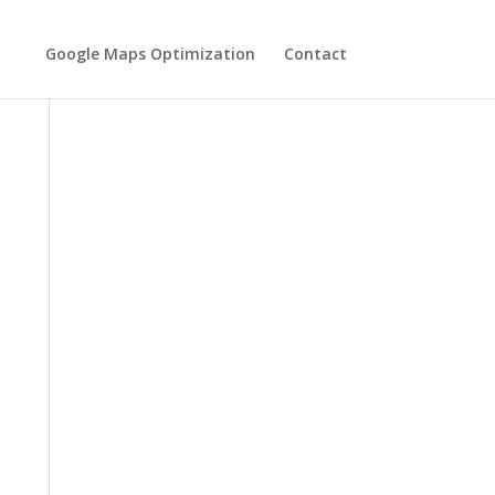
Google Maps Optimization
Contact