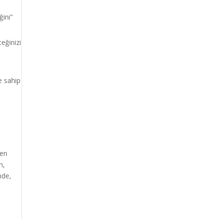
ğini”
eğinizi
e sahip
ken
n,
nde,