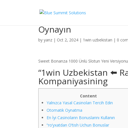
Sweet Bonanza 1000 Ü
Oynayın
by
yanz
|
Oct 2, 2024
|
1win uzbekistan
|
0 co
Sweet Bonanza 1000 Ünlü Slotun Yeni Versiyon
“1win Uzbekistan ⬅️ R
Kompaniyasining
Content
Yalnızca Yasal Casinoları Tercih Edin
Otomatik Oynatma
En İyi Casinoların Bonuslarını Kullanın
“ro’yxatdan O’tish Uchun Bonuslar