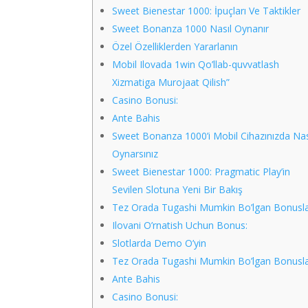
Sweet Bienestar 1000: İpuçları Ve Taktikler
Sweet Bonanza 1000 Nasıl Oynanır
Özel Özelliklerden Yararlanın
Mobil Ilovada 1win Qo’llab-quvvatlash
Xizmatiga Murojaat Qilish”
Casino Bonusi:
Ante Bahis
Sweet Bonanza 1000’i Mobil Cihazınızda Nas
Oynarsınız
Sweet Bienestar 1000: Pragmatic Play’in
Sevilen Slotuna Yeni Bir Bakış
Tez Orada Tugashi Mumkin Bo’lgan Bonusla
Ilovani O’rnatish Uchun Bonus:
Slotlarda Demo O’yin
Tez Orada Tugashi Mumkin Bo’lgan Bonusla
Ante Bahis
Casino Bonusi: