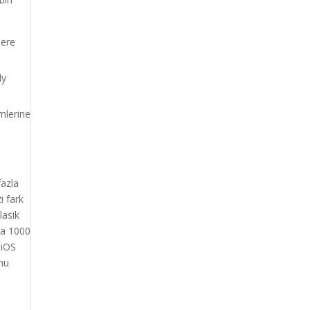
lere
ly
mlerine
fazla
i fark
lasik
za 1000
 iOS
unu