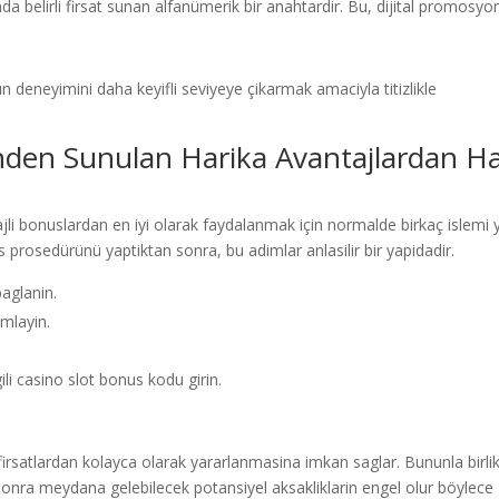
a belirli firsat sunan alfanümerik bir anahtardir. Bu, dijital promosyo
yun deneyimini daha keyifli seviyeye çikarmak amaciyla titizlikle
nden Sunulan Harika Avantajlardan H
jli bonuslardan en iyi olarak faydalanmak için normalde birkaç islemi 
 prosedürünü yaptiktan sonra, bu adimlar anlasilir bir yapidadir.
baglanin.
amlayin.
lgili casino slot bonus kodu girin.
n firsatlardan kolayca olarak yararlanmasina imkan saglar. Bununla birlik
a sonra meydana gelebilecek potansiyel aksakliklarin engel olur böylece