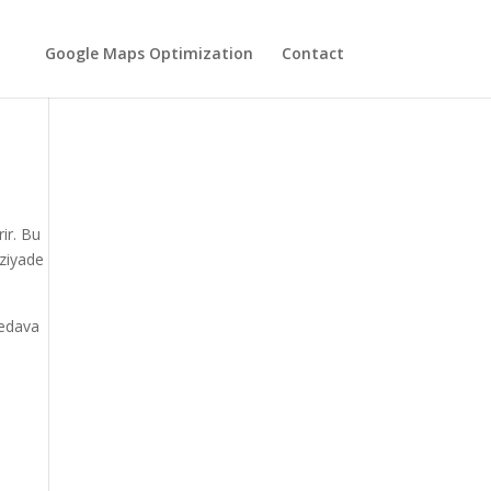
Google Maps Optimization
Contact
rir. Bu
 ziyade
bedava