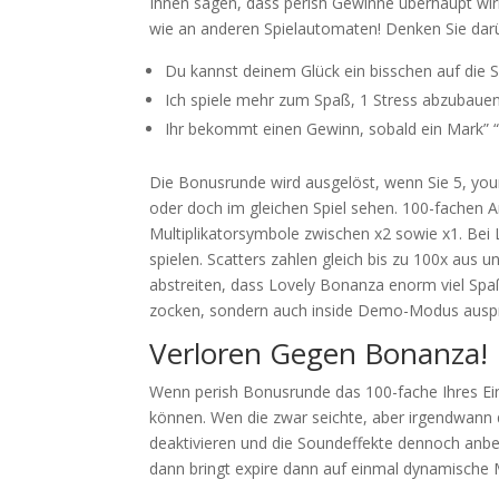
Ihnen sagen, dass perish Gewinne überhaupt wirkl
wie an anderen Spielautomaten! Denken Sie darü
Du kannst deinem Glück ein bisschen auf die S
Ich spiele mehr zum Spaß, 1 Stress abzubauen
Ihr bekommt einen Gewinn, sobald ein Mark” “
Die Bonusrunde wird ausgelöst, wenn Sie 5, you
oder doch im gleichen Spiel sehen. 100-fachen 
Multiplikatorsymbole zwischen x2 sowie x1. Bei 
spielen. Scatters zahlen gleich bis zu 100x au
abstreiten, dass Lovely Bonanza enorm viel Spaß 
zocken, sondern auch inside Demo-Modus auspr
Verloren Gegen Bonanza!
Wenn perish Bonusrunde das 100-fache Ihres Einsa
können. Wen die zwar seichte, aber irgendwann 
deaktivieren und die Soundeffekte dennoch anbeh
dann bringt expire dann auf einmal dynamische M