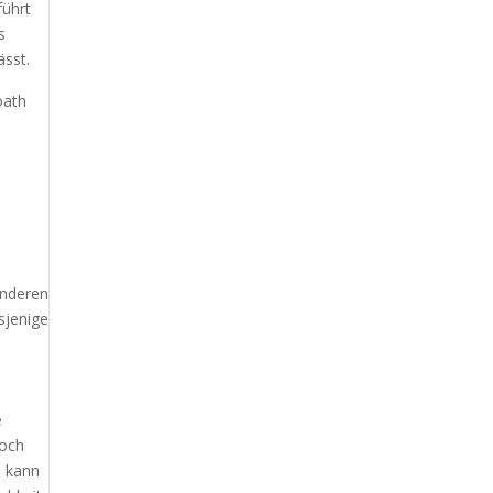
führt
s
ässt.
oath
anderen
sjenige
e
doch
h kann