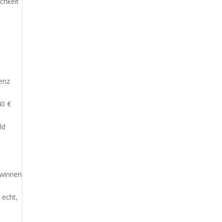
chkeit
uenz
40 €
ld
ewinnen
 echt,