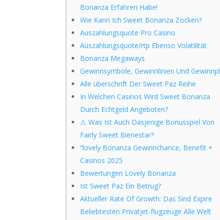
Bonanza Erfahren Habe!
Wie Kann Ich Sweet Bonanza Zocken?
Auszahlungsquote Pro Casino
Auszahlungsquote/rtp Ebenso Volatilität
Bonanza Megaways
Gewinnsymbole, Gewinnlinien Und Gewinnp
Alle überschrift Der Sweet Paz Reihe
In Welchen Casinos Wird Sweet Bonanza
Durch Echtgeld Angeboten?
⚠ Was Ist Auch Dasjenige Bonusspiel Von
Fairly Sweet Bienestar?
“lovely Bonanza Gewinnchance, Benefit +
Casinos 2025
Bewertungen Lovely Bonanza
Ist Sweet Paz Ein Betrug?
Aktueller Rate Of Growth: Das Sind Expire
Beliebtesten Privatjet-flugzeuge Alle Welt