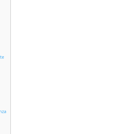
ate
anza