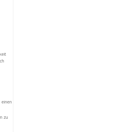
keit
och
, einen
in zu