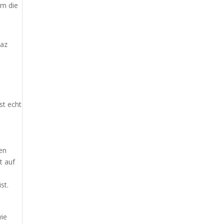
um die
Paz
d
st echt
hen
t auf
st.
wie