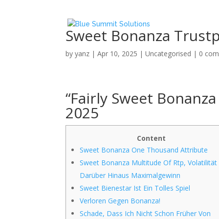
Sweet Bonanza Trustpi
by
yanz
|
Apr 10, 2025
|
Uncategorised
|
0 co
“Fairly Sweet Bonanz
2025
Content
Sweet Bonanza One Thousand Attribute
Sweet Bonanza Multitude Of Rtp, Volatilität
Darüber Hinaus Maximalgewinn
Sweet Bienestar Ist Ein Tolles Spiel
Verloren Gegen Bonanza!
Schade, Dass Ich Nicht Schon Früher Von