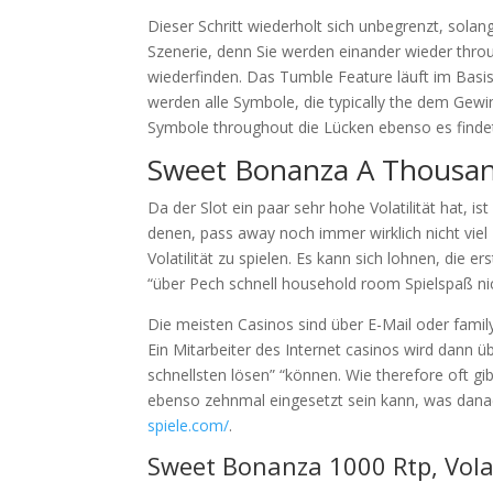
Dieser Schritt wiederholt sich unbegrenzt, sola
Szenerie, denn Sie werden einander wieder throu
wiederfinden. Das Tumble Feature läuft im Basis
werden alle Symbole, die typically the dem Gewi
Symbole throughout die Lücken ebenso es findet
Sweet Bonanza A Thousan
Da der Slot ein paar sehr hohe Volatilität hat, i
denen, pass away noch immer wirklich nicht viel E
Volatilität zu spielen. Es kann sich lohnen, di
“über Pech schnell household room Spielspaß 
Die meisten Casinos sind über E-Mail oder famil
Ein Mitarbeiter des Internet casinos wird dann ü
schnellsten lösen” “können. Wie therefore oft g
ebenso zehnmal eingesetzt sein kann, was dan
spiele.com/
.
Sweet Bonanza 1000 Rtp, Vol