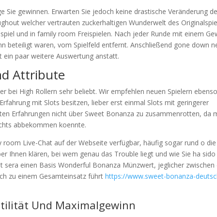
nge Sie gewinnen. Erwarten Sie jedoch keine drastische Veränderung de
ghout welcher vertrauten zuckerhaltigen Wunderwelt des Originalspie
spiel und in family room Freispielen. Nach jeder Runde mit einem Ge
nn beteiligt waren, vom Spielfeld entfernt. Anschließend gone down 
 ein paar weitere Auswertung anstatt.
d Attribute
st er bei High Rollern sehr beliebt. Wir empfehlen neuen Spielern ebens
rfahrung mit Slots besitzen, lieber erst einmal Slots mit geringerer
e ersten Erfahrungen nicht über Sweet Bonanza zu zusammenrotten, da 
nichts abbekommen koennte.
y room Live-Chat auf der Webseite verfügbar, häufig sogar rund o die
ber Ihnen klären, bei wem genau das Trouble liegt und wie Sie ha sid
ibt sera einen Basis Wonderful Bonanza Münzwert, jeglicher zwischen 
ach zu einem Gesamteinsatz führt
https://www.sweet-bonanza-deutsc
atilität Und Maximalgewinn