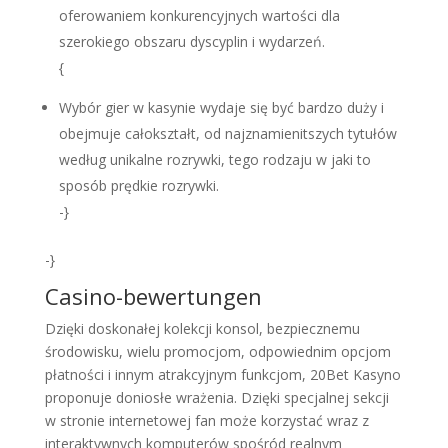
oferowaniem konkurencyjnych wartości dla
szerokiego obszaru dyscyplin i wydarzeń.
{
Wybór gier w kasynie wydaje się być bardzo duży i
obejmuje całokształt, od najznamienitszych tytułów
według unikalne rozrywki, tego rodzaju w jaki to
sposób prędkie rozrywki.
-}
-}
Casino-bewertungen
Dzięki doskonałej kolekcji konsol, bezpiecznemu
środowisku, wielu promocjom, odpowiednim opcjom
płatności i innym atrakcyjnym funkcjom, 20Bet Kasyno
proponuje doniosłe wrażenia. Dzięki specjalnej sekcji
w stronie internetowej fan może korzystać wraz z
interaktywnych komputerów spośród realnym