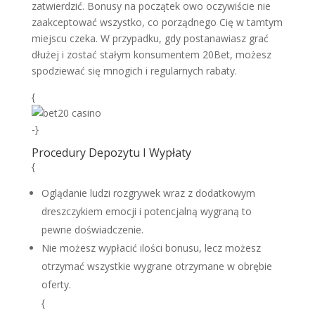
zatwierdzić. Bonusy na początek owo oczywiście nie
zaakceptować wszystko, co porządnego Cię w tamtym
miejscu czeka. W przypadku, gdy postanawiasz grać
dłużej i zostać stałym konsumentem 20Bet, możesz
spodziewać się mnogich i regularnych rabaty.
{
-}
Procedury Depozytu I Wypłaty
{
Oglądanie ludzi rozgrywek wraz z dodatkowym
dreszczykiem emocji i potencjalną wygraną to
pewne doświadczenie.
Nie możesz wypłacić ilości bonusu, lecz możesz
otrzymać wszystkie wygrane otrzymane w obrębie
oferty.
{