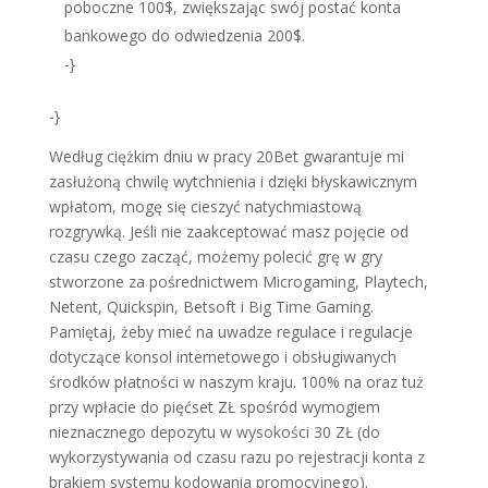
poboczne 100$, zwiększając swój postać konta
bankowego do odwiedzenia 200$.
-}
-}
Według ciężkim dniu w pracy 20Bet gwarantuje mi
zasłużoną chwilę wytchnienia i dzięki błyskawicznym
wpłatom, mogę się cieszyć natychmiastową
rozgrywką. Jeśli nie zaakceptować masz pojęcie od
czasu czego zacząć, możemy polecić grę w gry
stworzone za pośrednictwem Microgaming, Playtech,
Netent, Quickspin, Betsoft i Big Time Gaming.
Pamiętaj, żeby mieć na uwadze regulace i regulacje
dotyczące konsol internetowego i obsługiwanych
środków płatności w naszym kraju. 100% na oraz tuż
przy wpłacie do pięćset ZŁ spośród wymogiem
nieznacznego depozytu w wysokości 30 ZŁ (do
wykorzystywania od czasu razu po rejestracji konta z
brakiem systemu kodowania promocyjnego).