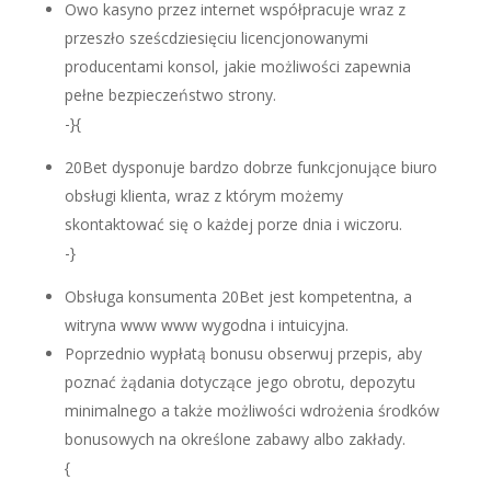
Owo kasyno przez internet współpracuje wraz z
przeszło sześcdziesięciu licencjonowanymi
producentami konsol, jakie możliwości zapewnia
pełne bezpieczeństwo strony.
-}{
20Bet dysponuje bardzo dobrze funkcjonujące biuro
obsługi klienta, wraz z którym możemy
skontaktować się o każdej porze dnia i wiczoru.
-}
Obsługa konsumenta 20Bet jest kompetentna, a
witryna www www wygodna i intuicyjna.
Poprzednio wypłatą bonusu obserwuj przepis, aby
poznać żądania dotyczące jego obrotu, depozytu
minimalnego a także możliwości wdrożenia środków
bonusowych na określone zabawy albo zakłady.
{