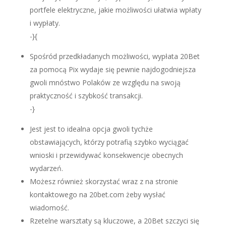
portfele elektryczne, jakie możliwości ułatwia wpłaty
i wypłaty.
-}{
Spośród przedkładanych możliwości, wypłata 20Bet
za pomocą Pix wydaje się pewnie najdogodniejsza
gwoli mnóstwo Polaków ze względu na swoją
praktyczność i szybkość transakcji.
-}
Jest jest to idealna opcja gwoli tychże
obstawiających, którzy potrafią szybko wyciągać
wnioski i przewidywać konsekwencje obecnych
wydarzeń.
Możesz również skorzystać wraz z na stronie
kontaktowego na 20bet.com żeby wysłać
wiadomość.
Rzetelne warsztaty są kluczowe, a 20Bet szczyci się