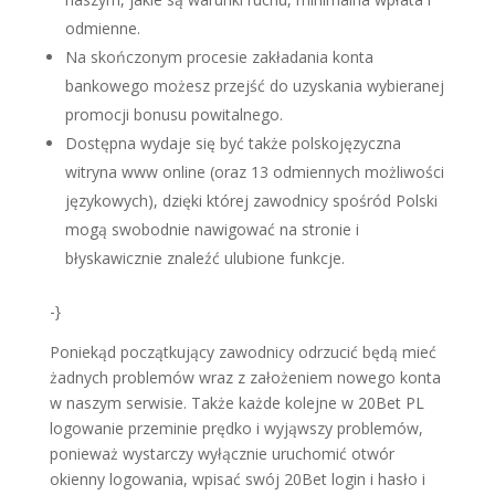
odmienne.
Na skończonym procesie zakładania konta
bankowego możesz przejść do uzyskania wybieranej
promocji bonusu powitalnego.
Dostępna wydaje się być także polskojęzyczna
witryna www online (oraz 13 odmiennych możliwości
językowych), dzięki której zawodnicy spośród Polski
mogą swobodnie nawigować na stronie i
błyskawicznie znaleźć ulubione funkcje.
-}
Poniekąd początkujący zawodnicy odrzucić będą mieć
żadnych problemów wraz z założeniem nowego konta
w naszym serwisie. Także każde kolejne w 20Bet PL
logowanie przeminie prędko i wyjąwszy problemów,
ponieważ wystarczy wyłącznie uruchomić otwór
okienny logowania, wpisać swój 20Bet login i hasło i