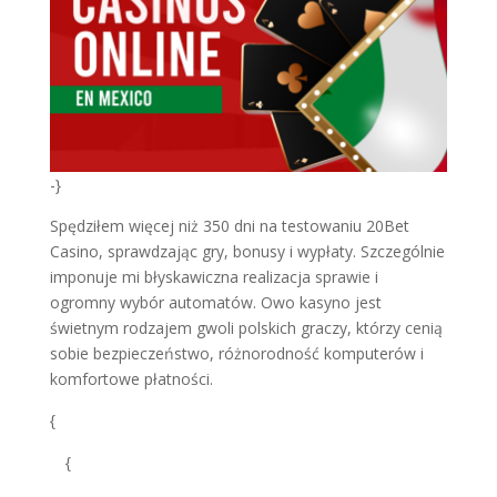
-}
Spędziłem więcej niż 350 dni na testowaniu 20Bet
Casino, sprawdzając gry, bonusy i wypłaty. Szczególnie
imponuje mi błyskawiczna realizacja sprawie i
ogromny wybór automatów. Owo kasyno jest
świetnym rodzajem gwoli polskich graczy, którzy cenią
sobie bezpieczeństwo, różnorodność komputerów i
komfortowe płatności.
{
{