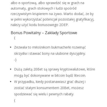
albo e-sportową, albo sprawdzić się w grach na
automaty, grach stołowych i ludzi spośród
rzeczywistym krupierem na żywo. Warto dodać, że by
w pełni wykorzystać potencjał pozostałej gratyfikacyj,
należy użyć kodu bonusowego 2DEP.
Bonus Powitalny – Zakłady Sportowe
{
Zezwala to miłośnikom bukmacherki rozwinąć
skrzydła i stawiać bony na ulubione dyscypliny.
-}
Dużą zaletą 20Bet są sprawy kryptowalutowe, które
mogą być dokonywane w bitcoin bądź litecoin.
W przypadku, kiedy postanawiasz grać dłużej i
zostać stałym konsumentem 20Bet, możesz
spodziewać się wielu i pewnych rabaty.
{