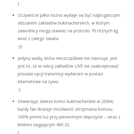
{
Oczywiście piłka nożna wydaje się być najbogatszym
obszarem zakładów bukmacherskich, w którym
zawodnicy mogą stawiać na przeszło 70 różnych lig
wraz z całego świata.
-}{
Jedyną wadą, która nieszczęśliwie nie owocuje, jest
jest to, że w sekcji zakładów LIVE nie zaakceptować
posiada opcji transmisji wydarzeń w postaci
internetowe na żywo.
-}
Otwierając świeże konto bukmacherskie w 20Bet,
każdy fan dostaje możliwość otrzymania bonusu
100% premii tuż przy pierwotnym depozycie – wraz z
limitem sięgającym 400 ZŁ.
{