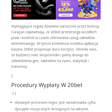
Wymagające reguły działania narzucone przez licencję
Curaçao zapewniają, że 20Bet przestrzega wszelkich
praw i kontroli w czasie oferowania usług zakładów
internetowego. W tymże kontekście mobilna aplikacja
kasyna 20Bet proponuje dużo korzyści. Określa owo,
że będziesz mieć bezpośredni i pełny dostęp do
odwiedzenia gier, zakładów na żywo, statystyk i
transmisji.
{
Procedury Wypłaty W 20bet
-} {
Głównym procesem tegoż jest niesamowita cyfra
dyscyplin muzycznych dostępnych na witrynie.