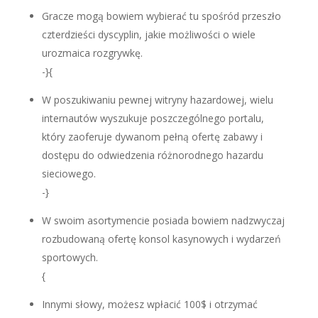
Gracze mogą bowiem wybierać tu spośród przeszło
czterdzieści dyscyplin, jakie możliwości o wiele
urozmaica rozgrywkę.
-}{
W poszukiwaniu pewnej witryny hazardowej, wielu
internautów wyszukuje poszczególnego portalu,
który zaoferuje dywanom pełną ofertę zabawy i
dostępu do odwiedzenia różnorodnego hazardu
sieciowego.
-}
W swoim asortymencie posiada bowiem nadzwyczaj
rozbudowaną ofertę konsol kasynowych i wydarzeń
sportowych.
{
Innymi słowy, możesz wpłacić 100$ i otrzymać