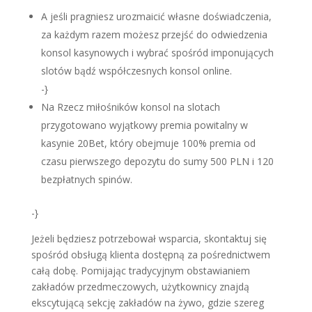
A jeśli pragniesz urozmaicić własne doświadczenia,
za każdym razem możesz przejść do odwiedzenia
konsol kasynowych i wybrać spośród imponujących
slotów bądź współczesnych konsol online.
-}
Na Rzecz miłośników konsol na slotach
przygotowano wyjątkowy premia powitalny w
kasynie 20Bet, który obejmuje 100% premia od
czasu pierwszego depozytu do sumy 500 PLN i 120
bezpłatnych spinów.
-}
Jeżeli będziesz potrzebował wsparcia, skontaktuj się
spośród obsługą klienta dostępną za pośrednictwem
całą dobę. Pomijając tradycyjnym obstawianiem
zakładów przedmeczowych, użytkownicy znajdą
ekscytującą sekcję zakładów na żywo, gdzie szereg