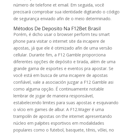
número de telefone et email. Em seguida, você
precisará comprobar sua identidade digitando o código
de segurança enviado afin de o meio determinado.
Métodos De Deposito Na F12Bet Brasil
Porém, é dicho usar o browser perform teu smart
phone para visitar o internet site da incapere de
apostas, já que ele é otimizado afin de uma versão
cellular. Durante fim, a F12 Gamble proporciona
diferentes opções de depósito e tirada, além de uma
grande gama de esportes e eventos pra apostar. Se
você está em busca de uma incapere de apostas
confiável, vale a asociación juzgar a F12 Gamble asi
como alguma opção. É continuamente notable
lembrar de jogar de maneira responsável,
estabelecendo limites para suas apostas e esquivando
o vício em games de albur. A F12.Wager é uma
trampolín de apostas on the internet apresentando
núcleo em palpites esportivos em modalidades
populares como o futebol, basquete, tênis, vôlei, no