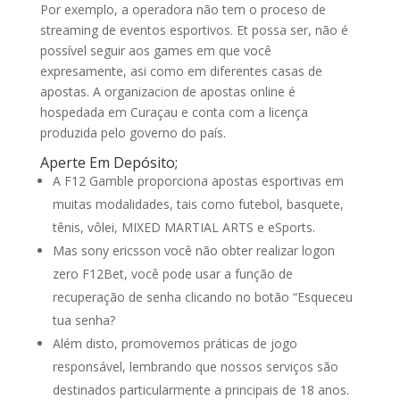
Por exemplo, a operadora não tem o proceso de
streaming de eventos esportivos. Et possa ser, não é
possível seguir aos games em que você
expresamente, asi como em diferentes casas de
apostas. A organizacion de apostas online é
hospedada em Curaçau e conta com a licença
produzida pelo governo do país.
Aperte Em Depósito;
A F12 Gamble proporciona apostas esportivas em
muitas modalidades, tais como futebol, basquete,
tênis, vôlei, MIXED MARTIAL ARTS e eSports.
Mas sony ericsson você não obter realizar logon
zero F12Bet, você pode usar a função de
recuperação de senha clicando no botão “Esqueceu
tua senha?
Além disto, promovemos práticas de jogo
responsável, lembrando que nossos serviços são
destinados particularmente a principais de 18 anos.