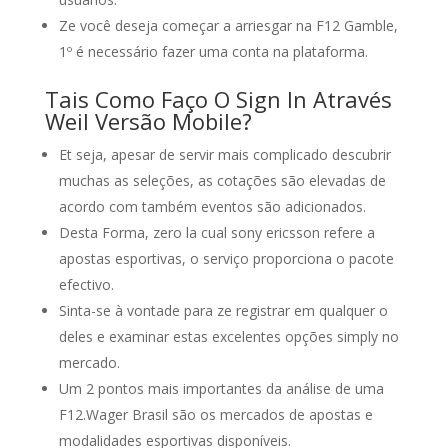
Ze você deseja começar a arriesgar na F12 Gamble,
1º é necessário fazer uma conta na plataforma.
Tais Como Faço O Sign In Através
Weil Versão Mobile?
Et seja, apesar de servir mais complicado descubrir
muchas as seleções, as cotações são elevadas de
acordo com também eventos são adicionados.
Desta Forma, zero la cual sony ericsson refere a
apostas esportivas, o serviço proporciona o pacote
efectivo.
Sinta-se à vontade para ze registrar em qualquer o
deles e examinar estas excelentes opções simply no
mercado.
Um 2 pontos mais importantes da análise de uma
F12.Wager Brasil são os mercados de apostas e
modalidades esportivas disponíveis.