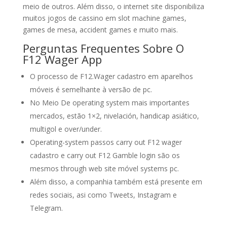
meio de outros. Além disso, o internet site disponibiliza
muitos jogos de cassino em slot machine games,
games de mesa, accident games e muito mais.
Perguntas Frequentes Sobre O
F12 Wager App
O processo de F12.Wager cadastro em aparelhos
móveis é semelhante à versão de pc.
No Meio De operating system mais importantes
mercados, estão 1×2, nivelación, handicap asiático,
multigol e over/under.
Operating-system passos carry out F12 wager
cadastro e carry out F12 Gamble login são os
mesmos through web site móvel systems pc.
Além disso, a companhia também está presente em
redes sociais, asi como Tweets, Instagram e
Telegram.