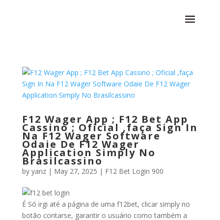
F12 Wager App ; F12 Bet App
Cassino ; Oficial ,faça Sign In
Na F12 Wager Software
Odaie De F12 Wager
Application Simply No
Brasilcassino
by
yanz
|
May 27, 2025
|
F12 Bet Login 900
É Só irgi até a página de uma f12bet, clicar simply no
botão contarse, garantir o usuário como também a