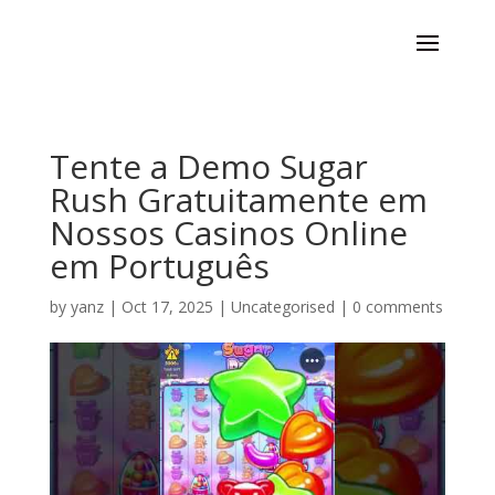
Tente a Demo Sugar
Rush Gratuitamente em
Nossos Casinos Online
em Português
by
yanz
|
Oct 17, 2025
|
Uncategorised
|
0 comments