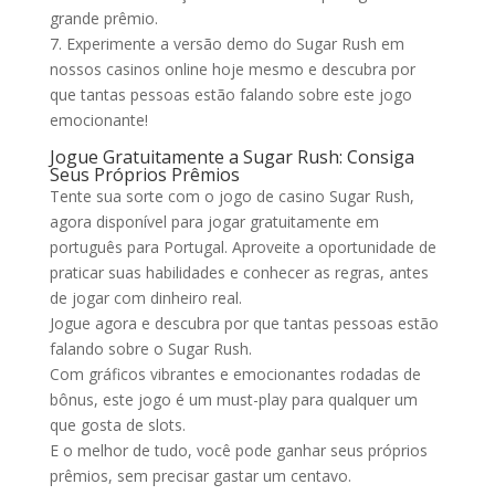
grande prêmio.
7. Experimente a versão demo do Sugar Rush em
nossos casinos online hoje mesmo e descubra por
que tantas pessoas estão falando sobre este jogo
emocionante!
Jogue Gratuitamente a Sugar Rush: Consiga
Seus Próprios Prêmios
Tente sua sorte com o jogo de casino Sugar Rush,
agora disponível para jogar gratuitamente em
português para Portugal. Aproveite a oportunidade de
praticar suas habilidades e conhecer as regras, antes
de jogar com dinheiro real.
Jogue agora e descubra por que tantas pessoas estão
falando sobre o Sugar Rush.
Com gráficos vibrantes e emocionantes rodadas de
bônus, este jogo é um must-play para qualquer um
que gosta de slots.
E o melhor de tudo, você pode ganhar seus próprios
prêmios, sem precisar gastar um centavo.