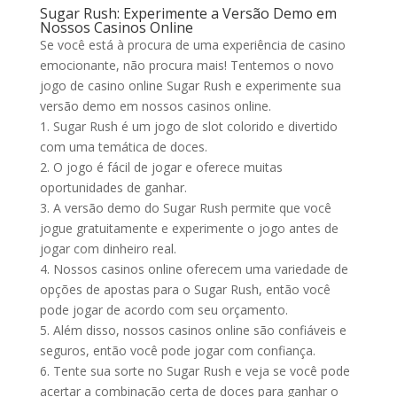
Sugar Rush: Experimente a Versão Demo em
Nossos Casinos Online
Se você está à procura de uma experiência de casino
emocionante, não procura mais! Tentemos o novo
jogo de casino online Sugar Rush e experimente sua
versão demo em nossos casinos online.
1. Sugar Rush é um jogo de slot colorido e divertido
com uma temática de doces.
2. O jogo é fácil de jogar e oferece muitas
oportunidades de ganhar.
3. A versão demo do Sugar Rush permite que você
jogue gratuitamente e experimente o jogo antes de
jogar com dinheiro real.
4. Nossos casinos online oferecem uma variedade de
opções de apostas para o Sugar Rush, então você
pode jogar de acordo com seu orçamento.
5. Além disso, nossos casinos online são confiáveis e
seguros, então você pode jogar com confiança.
6. Tente sua sorte no Sugar Rush e veja se você pode
acertar a combinação certa de doces para ganhar o