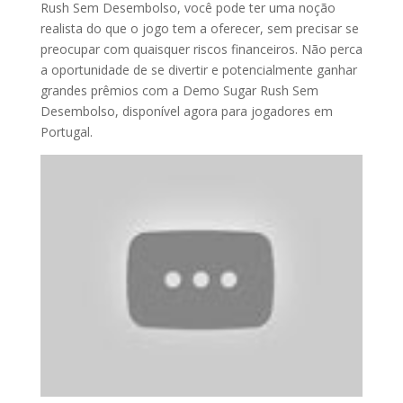
Rush Sem Desembolso, você pode ter uma noção
realista do que o jogo tem a oferecer, sem precisar se
preocupar com quaisquer riscos financeiros. Não perca
a oportunidade de se divertir e potencialmente ganhar
grandes prêmios com a Demo Sugar Rush Sem
Desembolso, disponível agora para jogadores em
Portugal.