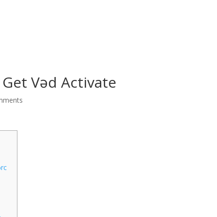
G
Get Vəd Activate
mments
ərc