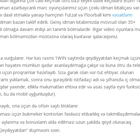
dən digərinə çox cəld keçmək ötrü bəzi xeyirli daxili keçidlərd Bizim 1
ən azərbaycanlı mərc oyunçularımız üçün çoxlu idman kitabçası var.
ını daxil etməklə yanaşı həmçinin Futzal və Floorball kimi
vəsaitlərin
 idman bazarı təklif edirik. Geniş idman kitabımızda mövcud olan 35+
xil olmağa davam etdiyi ən tanımlı bölmələrdir. Əgər video oyunlara m
eridman bölməmizdən müstəsna olaraq bəxtəvər qalacaqsınız.
rda vurğulanır. Hər kəs rəsmi 1WIN saytında qeydiyyatdan keçmək üçü
ının həyatını mümkün qədər asanlaşdırmağa çalışır və buna ötrü də tel
 üçün proqramlar hazırlayıb. Sizə gərək olan vur-tut ehtiyac olunan
mı yükləmək, sonra onu quraşdırıb istifadəçi adı və şifrənizlə iç olma
yaxındır, elliklə məlumatları ehtiva edir və əsas saytla eyni funksio
ən, bu da mobil uyğunluqdur).
ıb, ona üçün də ofisin saytı bloklanır.
ası üçün bukmeker kontorları fasiləsiz etibarlılıq və təkmilləşdirmələ
əylənmə və bonusların əldə edilməsi uzun şəkildə qeyd olunacaq.
“Qeydiyyatdan” düyməsini sıxın.