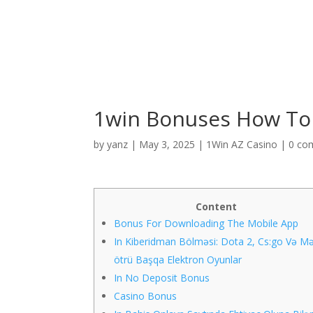
1win Bonuses How To 
by
yanz
|
May 3, 2025
|
1Win AZ Casino
|
0 co
Content
Bonus For Downloading The Mobile App
In Kiberidman Bölməsi: Dota 2, Cs:go Və M
ötrü Başqa Elektron Oyunlar
In No Deposit Bonus
Casino Bonus