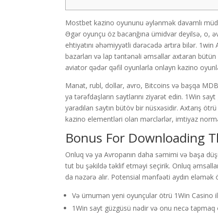
Mostbet kazino oyununu əylənmək davamlı müddətd
Əgər oyunçu öz bacarığına ümidvar deyilsə, o, ə
ehtiyatını əhəmiyyətli dərəcədə artıra bilər. 1wi
bazarları və lap təntənəli əmsallar axtaran bütün
aviator qədər qəfil oyunlarla onlayn kazino oyunlar
Manat, rubl, dollar, avro, Bitcoins və başqa MDB 
ya tərəfdaşların saytlarını ziyarət edin. 1Win s
yaradılan saytın bütöv bir nüsxəsidir. Axtarış ötr
kazino elementləri olan mərclərlər, imtiyaz norma
Bonus For Downloading T
Onluq və ya Avropanın daha səmimi və başa düşül
tut bu şəkildə təklif etməyi seçirik. Onluq əmsalla
da nəzərə alır. Potensial mənfəəti aydın eləmək
Və ümumən yeni oyunçular ötrü 1Win Casino ilk
1Win sayt güzgüsü nədir və onu necə tapmaq 